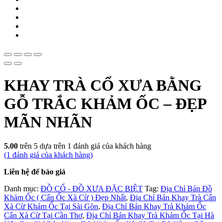
KHAY TRÀ CỔ XƯA BẰNG
GỖ TRẮC KHẢM ỐC – ĐẸP
MÃN NHÃN
5.00
trên 5 dựa trên
1
đánh giá của khách hàng
(
1
đánh giá của khách hàng)
Liên hệ để báo giá
Danh mục:
ĐỒ CỔ - ĐỒ XƯA ĐẶC BIỆT
Tag:
Địa Chỉ Bán Đồ
Khảm Ốc ( Cẩn Ốc Xà Cừ ) Đẹp Nhất
,
Địa Chỉ Bán Khay Trà Cẩn
Xà Cừ Khảm Ốc Tại Sài Gòn
,
Địa Chỉ Bán Khay Trà Khảm Ốc
Cẩn Xà Cừ Tại Cần Thơ
,
Địa Chỉ Bán Khay Trà Khảm Ốc Tại Hà