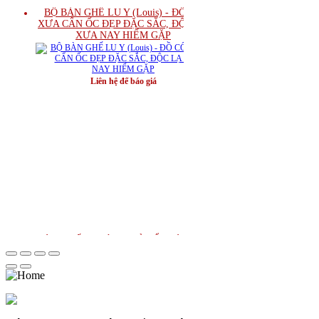
BỘ BÀN GHẾ LU Y (Louis) - ĐỒ CỔ
XƯA CẨN ỐC ĐẸP ĐẶC SẮC, ĐỘC LẠ
XƯA NAY HIẾM GẶP
Liên hệ để báo giá
BÀN GHẾ TRƯỜNG KỶ CỔ - TÍCH CỔ
ĐỒ "ĐẸP - THANH THOÁT"
Liên hệ để báo giá