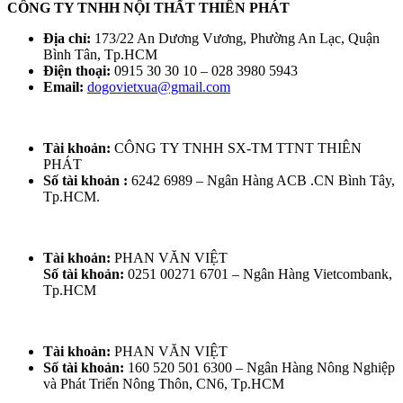
CÔNG TY TNHH NỘI THẤT THIÊN PHÁT
Địa chỉ:
173/22 An Dương Vương, Phường An Lạc, Quận
Bình Tân, Tp.HCM
Điện thoại:
0915 30 30 10 – 028 3980 5943
Email:
dogovietxua@gmail.com
Tài khoản:
CÔNG TY TNHH SX-TM TTNT THIÊN
PHÁT
Số tài khoản :
6242 6989 – Ngân Hàng ACB .CN Bình Tây,
Bàn Ghế Trường Kỷ Cổ BỘ TRƯỜNG KỶ
Tp.HCM.
HUẾ VAI LẬT - 6 MÓN CẨN ỐC XÀ CỪ
Liên hệ để báo giá
Tài khoản:
PHAN VĂN VIỆT
Số tài khoản:
0251 00271 6701 – Ngân Hàng Vietcombank,
Tp.HCM
Tài khoản:
PHAN VĂN VIỆT
Số tài khoản:
160 520 501 6300 – Ngân Hàng Nông Nghiệp
và Phát Triển Nông Thôn, CN6, Tp.HCM