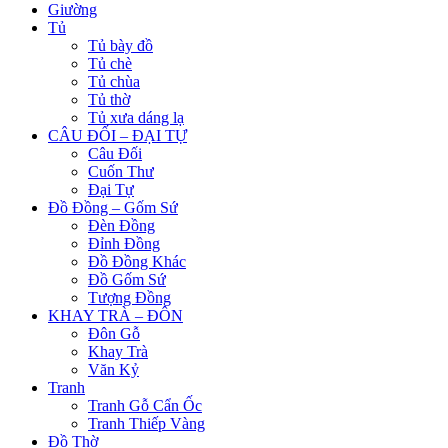
Giường
Tủ
Tủ bày đồ
Tủ chè
Tủ chùa
Tủ thờ
Tủ xưa dáng lạ
CÂU ĐỐI – ĐẠI TỰ
Câu Đối
Cuốn Thư
Đại Tự
Đồ Đồng – Gốm Sứ
Đèn Đồng
Đỉnh Đồng
Đồ Đồng Khác
Đồ Gốm Sứ
Tượng Đồng
KHAY TRÀ – ĐÔN
Đôn Gỗ
Khay Trà
Văn Kỷ
Tranh
Tranh Gỗ Cẩn Ốc
Tranh Thiếp Vàng
Đồ Thờ