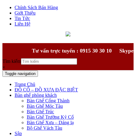
Chính Sách Bán Hàng
Giới Thiệu
Tin Tức
Liên Hệ
Tư vấn trực tuyến : 0915 30 30 10
Skype
Tìm kiếm
×
Toggle navigation
Trang Chủ
ĐỒ CỔ – ĐỒ XƯA ĐẶC BIỆT
Bàn ghế phòng khách
Bàn Ghế Cổng Thành
Bàn Ghế Móc Tàu
Bàn Ghế Trúc
Bàn Ghế Trường Kỷ Cổ
Bàn Ghế Xưa – Dáng lạ
Bộ Ghế Vách Tàu
Sập