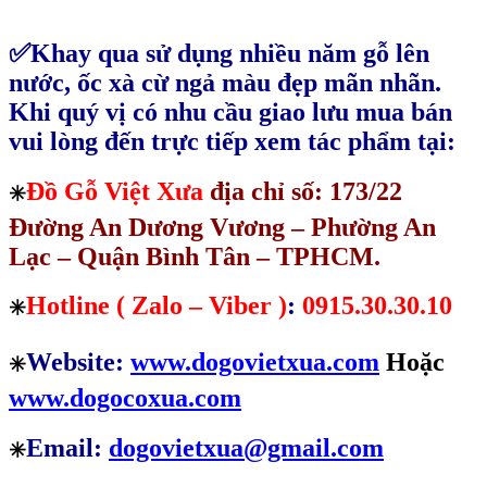
✅Khay qua sử dụng nhiều năm gỗ lên
nước, ốc xà cừ ngả màu đẹp mãn nhãn.
Khi quý vị có nhu cầu giao lưu mua bán
vui lòng đến trực tiếp xem tác phẩm tại:
Đồ Gỗ Việt Xưa
địa chỉ số: 173/22
✳️
Đường An Dương Vương – Phường An
Lạc – Quận Bình Tân – TPHCM.
Hotline ( Zalo – Viber )
:
0915.30.30.10
✳️
Website:
www.dogovietxua.com
Hoặc
✳️
www.dogocoxua.com
Email:
dogovietxua@gmail.com
✳️