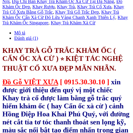
Nội
,
Địa Chỉ Bán Khay Trà Khảm Ốc Xà Cừ Tại Đà Nẵng
,
Đồ
Khảm Ốc Đẹp
,
Khay Rượu
,
Khay Trà
,
Khay Trà Cổ Xưa
,
Khay
Trà Cổ Xưa Bằng Gỗ Trắc
,
Khay Trà Gỗ Trắc Đẹp
,
Khay Trà
Khảm Ốc Cẩn Xà Cừ Đỏ Lửa Vàng Chanh Xanh Thiên Lý
,
Khay
Trà Khảm Ốc Singapore
,
Khay Trà Khảm Xà Cừ
Mô tả
Đánh giá (1)
KHAY TRÀ GỖ TRẮC KHẢM ỐC (
CẨN ỐC XÀ CỪ )
KIỆT TÁC NGHỆ
⭐
THUẬT CỔ XƯA ĐẸP MÃN NHÃN.
Đồ Gỗ VIỆT XƯA
[ 0915.30.30.10 ]
xin
được giới thiệu đến quý vị một chiếc
Khay trà cổ được làm bằng gỗ trắc quý
hiếm khảm ốc ( hay Cẩn ốc xà cừ ) cảnh
Hồng Điệp Hoa Khai Phú Quý, với đường
nét cắt tỉa tơ tóc thanh thoát sen lọng kỹ,
màu sắc nổi bật tạo điểm nhấn trong gian