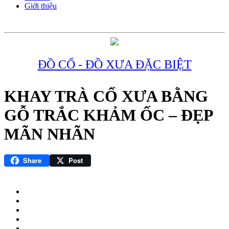
Giới thiệu
ĐỒ CỔ - ĐỒ XƯA ĐẶC BIỆT
KHAY TRÀ CỔ XƯA BẰNG
GỖ TRẮC KHẢM ỐC – ĐẸP
MÃN NHÃN
Share
Post