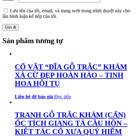
Lưu tên của tôi, email, và trang web trong trình duyệt này cho
lần bình luận kế tiếp của tôi.
Sản phẩm tương tự
CỔ VẬT “ĐĨA GỖ TRẮC” KHẢM
XÀ CỪ ĐẸP HOÀN HẢO – TINH
HOA HỘI TỤ
Liên hệ để báo giá
Đọc tiếp
TRANH GỖ TRẮC KHẢM (CẨN)
ỐC TÍCH GIANG TẢ CẦU HÔN –
KIỆT TÁC CỔ XƯA QUÝ HIẾM