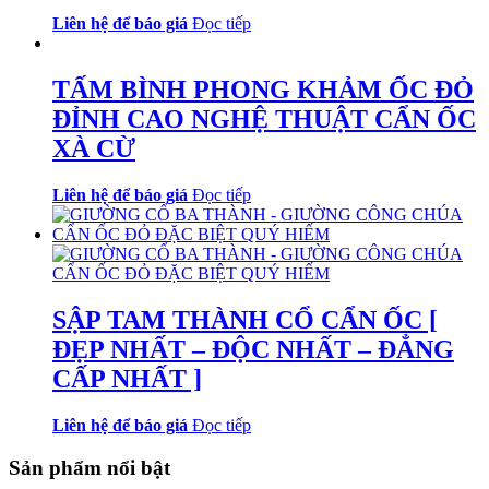
Liên hệ để báo giá
Đọc tiếp
TẤM BÌNH PHONG KHẢM ỐC ĐỎ
ĐỈNH CAO NGHỆ THUẬT CẨN ỐC
XÀ CỪ
Liên hệ để báo giá
Đọc tiếp
SẬP TAM THÀNH CỔ CẨN ỐC [
ĐẸP NHẤT – ĐỘC NHẤT – ĐẲNG
CẤP NHẤT ]
Liên hệ để báo giá
Đọc tiếp
Sản phẩm nổi bật