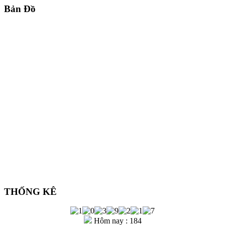
Bản Đồ
TRƯỜNG KỶ HUẾ - GỖ GỤ MẬT 5
MÓN RẤT XƯA & ĐẸP
Liên hệ để báo giá
THỐNG KÊ
BÀN BÁN NGUYỆT CẨN ỐC XÀ CỪ 7
MÀU PHONG CÁCH NAM BỘ
Hôm nay : 184