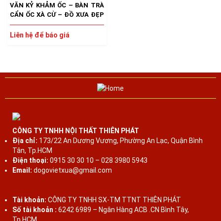
VĂN KỶ KHẢM ỐC – BÀN TRÀ
CẨN ỐC XÀ CỪ – ĐỒ XƯA ĐẸP
HIẾM
Liên hệ để báo giá
CÔNG TY TNHH NỘI THẤT THIÊN PHÁT
Địa chỉ:
173/22 An Dương Vương, Phường An Lạc, Quận Bình
Tân, Tp.HCM
Điện thoại:
0915 30 30 10 – 028 3980 5943
Email:
dogovietxua@gmail.com
Tài khoản:
CÔNG TY TNHH SX-TM TTNT THIÊN PHÁT
Số tài khoản :
6242 6989 – Ngân Hàng ACB .CN Bình Tây,
Tp.HCM.