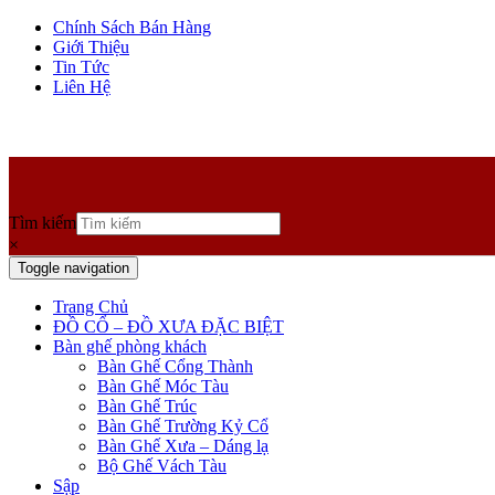
Chính Sách Bán Hàng
Giới Thiệu
Tin Tức
Liên Hệ
Tìm kiếm
×
Toggle navigation
Trang Chủ
ĐỒ CỔ – ĐỒ XƯA ĐẶC BIỆT
Bàn ghế phòng khách
Bàn Ghế Cổng Thành
Bàn Ghế Móc Tàu
Bàn Ghế Trúc
Bàn Ghế Trường Kỷ Cổ
Bàn Ghế Xưa – Dáng lạ
Bộ Ghế Vách Tàu
Sập