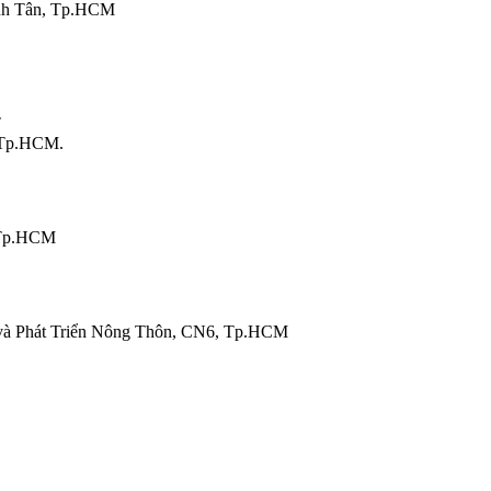
nh Tân, Tp.HCM
T
 Tp.HCM.
 Tp.HCM
và Phát Triển Nông Thôn, CN6, Tp.HCM