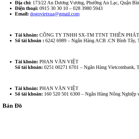
Địa chỉ:
173/22 An Dương Vương, Phường An Lạc, Quận Bì
Điện thoại:
0915 30 30 10 – 028 3980 5943
Email:
dogovietxua@gmail.com
Tài khoản:
CÔNG TY TNHH SX-TM TTNT THIÊN PHÁ
Số tài khoản :
6242 6989 – Ngân Hàng ACB .CN Bình Tây,
Tài khoản:
PHAN VĂN VIỆT
Số tài khoản:
0251 00271 6701 – Ngân Hàng Vietcombank,
Tài khoản:
PHAN VĂN VIỆT
Số tài khoản:
160 520 501 6300 – Ngân Hàng Nông Nghiệp 
Bản Đồ