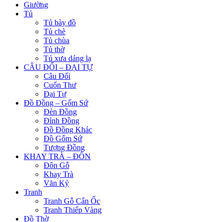
Giường
Tủ
Tủ bày đồ
Tủ chè
Tủ chùa
Tủ thờ
Tủ xưa dáng lạ
CÂU ĐỐI – ĐẠI TỰ
Câu Đối
Cuốn Thư
Đại Tự
Đồ Đồng – Gốm Sứ
Đèn Đồng
Đỉnh Đồng
Đồ Đồng Khác
Đồ Gốm Sứ
Tượng Đồng
KHAY TRÀ – ĐÔN
Đôn Gỗ
Khay Trà
Văn Kỷ
Tranh
Tranh Gỗ Cẩn Ốc
Tranh Thiếp Vàng
Đồ Thờ