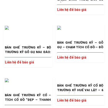
GỖ GỤ
Liên hệ để báo giá
BÀN GHẾ TRƯỜNG KỶ – GỖ
GỤ – CHẠM TÍCH CỔ ĐỒ – ĐỒ
BÀN GHẾ TRƯỜNG KỶ – BỘ
HUẾ CỔ XƯA ĐẸP HIẾM GẶP
TRƯỜNG KỶ GỖ GỤ MAI ĐÀO:
ĐẸP & ĐỘC ĐÁO
Liên hệ để báo giá
Liên hệ để báo giá
BÀN GHẾ TRƯỜNG KỶ CỔ BỘ
TRƯỜNG KỶ HUẾ VAI LẬT – 6
MÓN CẨN ỐC XÀ CỪ
BÀN GHẾ TRƯỜNG KỶ CỔ –
TÍCH CỔ ĐỒ “ĐẸP – THANH
Liên hệ để báo giá
THOÁT”