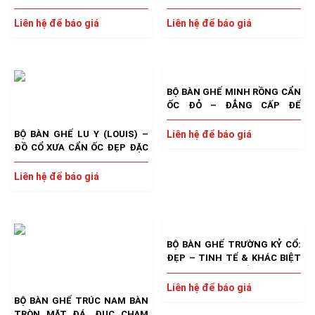
TRANH SƠN THUỶ
– LỊCH LÃM & SANG TRỌNG
Liên hệ để báo giá
Liên hệ để báo giá
BỘ BÀN GHẾ MINH RỒNG CẨN
ỐC ĐỎ – ĐẲNG CẤP ĐẾ
VƯƠNG
BỘ BÀN GHẾ LU Y (LOUIS) –
Liên hệ để báo giá
ĐỒ CỔ XƯA CẨN ỐC ĐẸP ĐẶC
SẮC, ĐỘC LẠ XƯA NAY HIẾM
GẶP
Liên hệ để báo giá
BỘ BÀN GHẾ TRƯỜNG KỶ CỔ:
ĐẸP – TINH TẾ & KHÁC BIỆT
[NGHỆ NHÂN HUẾ ĐỤC CHẠM
CỔ ĐỒ]
Liên hệ để báo giá
BỘ BÀN GHẾ TRÚC NAM BÀN
TRÒN MẶT ĐÁ, ĐỤC CHẠM