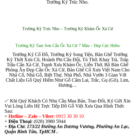
Trường Kỷ Trúc Nho.
Trường Kỷ Trúc Nho – Trường Kỷ Khảm Ốc Xà Cừ
Trường Kỷ Tam Sơn Cẩn Ốc Xà Cừ 7 Màu – Đẹp Cực Hiếm
Trường Kỷ Cổ Đồ, Trường Kỷ Song Tiện, Bàn Ghế Trường
✅
Kỷ Thời Xưa Cũ, Hoành Phi Câu Đối, Tủ Thờ, Khay Trà, Tráp
Trầu Cẩn Xà Cừ, Tranh Xưa Khảm Ốc, Liễn Thờ, Bộ Bàn Ghế
Phòng Ăn Đẹp Cẩn Ốc Xà Cừ, Bàn Ghế Cổ Xưa Việt Nam Cho
Nhà Cổ, Nhà Gỗ, Biệt Thự, Nhà Phố, Nhà Vườn 3 Gian Với
Chất Liệu Gỗ Quý Hiếm Như Gỗ Cẩm Lai, Trắc, Gụ (Gõ), Lim,
Hương…
✅ Khi Quý Khách Có Nhu Cầu Mua Bán, Trao Đổi, Ký Gửi Xin
Vui Lòng Liên Hệ Trực Tiếp Đồ Gỗ Việt Xưa Qua Hình Thức
Sau:
+
Hotline – Zalo – Viber
: 0915 30 30 10
+
Điện Thoại
: (028) 3980 5944
+
Địa Chỉ
:
173/22 Đường An Dương Vương, Phường An Lạc,
Quận Bình Tân, TpHCM .