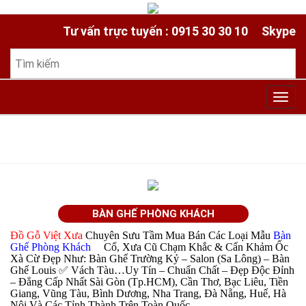
Tư vấn trực tuyến : 0915 30 30 10
Skype
Toggl
navig
BÀN GHẾ PHÒNG KHÁCH
Đồ Gỗ Việt Xưa
Chuyên Sưu Tầm Mua Bán Các Loại Mẫu
Bàn
Ghế Phòng Khách
Cổ, Xưa
Cũ Chạm Khắc & Cẩn Khảm Ốc
✅
Xà Cừ Đẹp Như: Bàn Ghế Trường Kỷ – Salon (Sa Lông) – Bàn
Ghế Louis ✅ Vách Tàu…Uy Tín – Chuẩn Chất – Đẹp Độc Đỉnh
– Đẳng Cấp Nhất Sài Gòn (Tp.HCM), Cần Thơ, Bạc Liêu, Tiền
Giang, Vũng Tàu, Bình Dương, Nha Trang, Đà Nẵng, Huế, Hà
Nội Và Các Tỉnh Thành Trên Toàn Quốc.