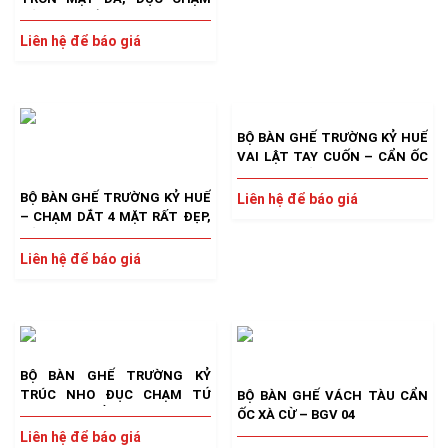
SẮC NÉT, MỀM MẠI GIAO LƯU
GIÁ RẺ
Liên hệ để báo giá
BỘ BÀN GHẾ TRƯỜNG KỶ HUẾ
VAI LẬT TAY CUỐN – CẨN ỐC
ĐẸP ĐẶC SẮC NHẤT
BỘ BÀN GHẾ TRƯỜNG KỶ HUẾ
Liên hệ để báo giá
– CHẠM DẮT 4 MẶT RẤT ĐẸP,
SẮC VÀ SÂU
Liên hệ để báo giá
BỘ BÀN GHẾ TRƯỜNG KỶ
TRÚC NHO ĐỤC CHẠM TỨ
BỘ BÀN GHẾ VÁCH TÀU CẨN
QUÝ KINH ĐIỂN
ỐC XÀ CỪ – BGV 04
Liên hệ để báo giá