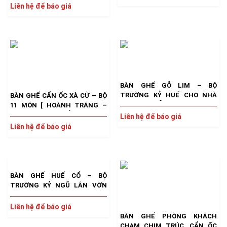
Liên hệ để báo giá
BÀN GHẾ GỖ LIM – BỘ
TRƯỜNG KỶ HUẾ CHO NHÀ
BÀN GHẾ CẨN ỐC XÀ CỪ – BỘ
XƯA, NHÀ GỖ
11 MÓN [ HOÀNH TRÁNG –
SANG TRỌNG – ĐẲNG CẤP ]
Liên hệ để báo giá
Liên hệ để báo giá
BÀN GHẾ HUẾ CỔ – BỘ
TRƯỜNG KỶ NGŨ LÂN VỜN
CẦU TUYỆT TÁC CHẠM KHẮC
GỖ
Liên hệ để báo giá
BÀN GHẾ PHÒNG KHÁCH
CHẠM CHIM TRÚC, CẨN ỐC