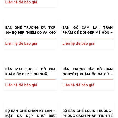
Liên hệ để báo giá
BÀN GHẾ TRƯỜNG KỶ: TOP
BÀN GỖ CẨM LAI: TRÂN
10+ BỘ ĐẸP “HIẾM CÓ VÀ KHÓ
PHẨM ĐỂ ĐỜI ĐẸP MÊ HỒN –
TÌM”
HIẾM CÓ XƯA NAY
Liên hệ để báo giá
Liên hệ để báo giá
BÀN MAI THỌ – ĐỒ XƯA
BÀN TRƯNG BÀY ĐỒ (BÁN
KHẢM ỐC ĐẸP TINH NHÃ
NGUYỆT) KHẢM ỐC XÀ CỪ –
ĐỒ XƯA ĐẸP SẮC NÉT
Liên hệ để báo giá
Liên hệ để báo giá
BỘ BÀN GHẾ CHÂN KỲ LÂN –
BỘ BÀN GHẾ LOUIS 1 BUỒNG-
MẶT ĐÁ ĐẸP NHƯ BỨC
PHONG CÁCH PHÁP: TINH TẾ