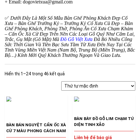
+ Email: dogovietxua@gmail.com
✅
Dưới Đây Là Một Số Mẫu Bàn Ghế Phòng Khách Đẹp Cổ
Xưa – Bàn Ghế Trường Kỷ – Trường Kỷ Cổ Xưa Cũ Đẹp – Bàn
Ghế Phòng Khách, Phòng Thờ, Phòng Ăn Cổ Xưa Chạm Khảm
– Cẩn Ốc Xà Cừ Đẹp Trên Nền Các Loại Gỗ Quý Như Cẩm Lai,
Trắc, Gụ Mật (Gõ Mật) Mà
Đồ Gỗ Việt Xưa
Đã Bỏ Nhiều Công
Sức Thời Gian Và Tiền Bạc Sưu Tầm Từ Xưa Đến Nay Tại Các
Tỉnh Vùng Miền Việt Nam (Nam Bộ, Trung Bộ (Miền Trung), Bắc
Bộ…) Kính Mời Quý Khách Thưởng Ngoạn Và Giao Lưu.
Hiển thị 1–24 trong 46 kết quả
BÀN BÀY ĐỒ GỖ LIM CHẠM TỨ
DIỆN TINH XẢO
BÀN BÁN NGUYỆT CẨN ỐC XÀ
CỪ 7 MÀU PHONG CÁCH NAM
BỘ
Liên hệ để báo giá