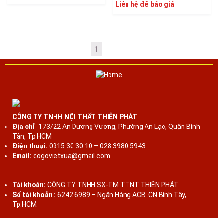
Liên hệ để báo giá
1
2
→
CÔNG TY TNHH NỘI THẤT THIÊN PHÁT
Địa chỉ:
173/22 An Dương Vương, Phường An Lạc, Quận Bình
Tân, Tp.HCM
Điện thoại:
0915 30 30 10 – 028 3980 5943
Email:
dogovietxua@gmail.com
Tài khoản:
CÔNG TY TNHH SX-TM TTNT THIÊN PHÁT
Số tài khoản :
6242 6989 – Ngân Hàng ACB .CN Bình Tây,
Tp.HCM.