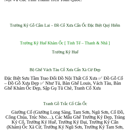
Trường Kỷ Gỗ Cẩm Lai – Đồ Cổ Xưa Cẩn Ốc Đặc Biệt Quý Hiếm
Trường Kỷ Huế Khảm Ốc [ Tinh Tế – Thanh & Nhã ]
Trường Kỷ Huế
Bộ Ghế Vách Tàu Cổ Xưa Cẩn Xà Cừ Đẹp
Đặc Biệt Sưu Tầm Trao Đổi Đồ Nội Thất Cổ Xưa ✅ Đồ Gỗ Cổ
– Đồ Gỗ Xưa Đẹp ✅ Như Tủ, Bàn Ghế Louis, Vách Tàu, Bàn
Ghế Khảm Ốc Đẹp, Sập Gụ Tủ Chè, Tranh Cổ Xưa
Tranh Gỗ Trắc Cổ Cẩn Ốc
✅
Giường Cổ (Giường Long Sàng, Tam Sơn, Ngũ Sơn, Cổ Đồ,
Công Chúa, Trúc Nho…), Các Mẫu Ghế Trường Kỷ Đẹp, Tràng
Kỷ Cổ, Trường Kỷ Huế, Trường Kỷ Đại, Trường Kỷ Cẩn
(Khảm) Ốc Xà Cừ, Trường Kỷ Ngũ Sơn, Trường Kỷ Tam Sơn,