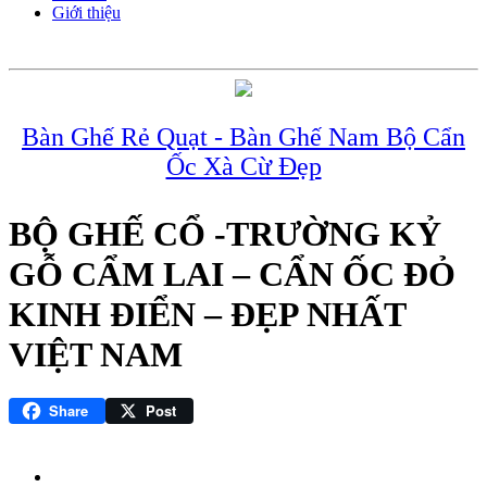
Giới thiệu
Bàn Ghế Rẻ Quạt - Bàn Ghế Nam Bộ Cẩn
Ốc Xà Cừ Đẹp
BỘ GHẾ CỔ -TRƯỜNG KỶ
GỖ CẨM LAI – CẨN ỐC ĐỎ
KINH ĐIỂN – ĐẸP NHẤT
VIỆT NAM
Share
Post