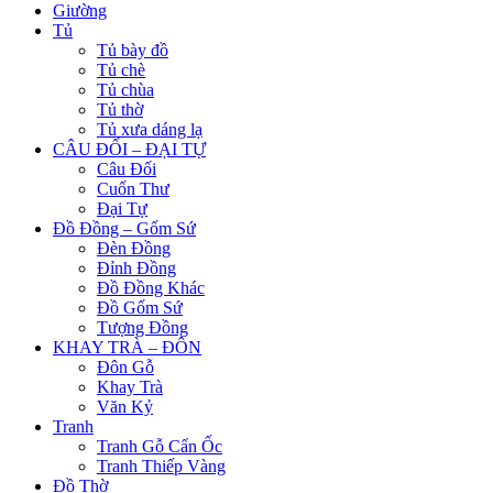
Giường
Tủ
Tủ bày đồ
Tủ chè
Tủ chùa
Tủ thờ
Tủ xưa dáng lạ
CÂU ĐỐI – ĐẠI TỰ
Câu Đối
Cuốn Thư
Đại Tự
Đồ Đồng – Gốm Sứ
Đèn Đồng
Đỉnh Đồng
Đồ Đồng Khác
Đồ Gốm Sứ
Tượng Đồng
KHAY TRÀ – ĐÔN
Đôn Gỗ
Khay Trà
Văn Kỷ
Tranh
Tranh Gỗ Cẩn Ốc
Tranh Thiếp Vàng
Đồ Thờ