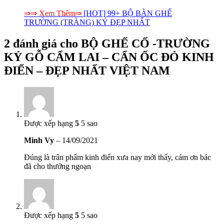
⇒⇒ Xem Thêm⇒
[HOT] 99+ BỘ BÀN GHẾ
TRƯỜNG (TRÀNG) KỶ ĐẸP NHẤT
2 đánh giá cho
BỘ GHẾ CỔ -TRƯỜNG
KỶ GỖ CẨM LAI – CẨN ỐC ĐỎ KINH
ĐIỂN – ĐẸP NHẤT VIỆT NAM
Được xếp hạng
5
5 sao
Minh Vy
–
14/09/2021
Đúng là trân phẩm kinh điển xưa nay mới thấy, cám ơn bác
đã cho thưởng ngoạn
Được xếp hạng
5
5 sao