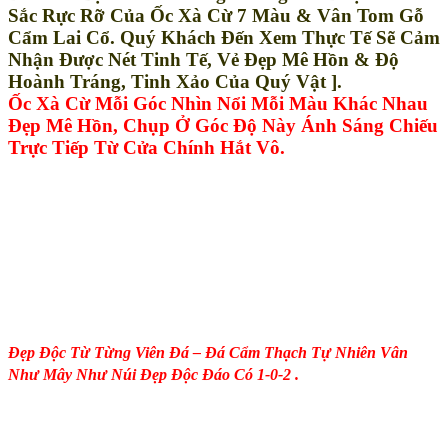
Sắc Rực Rỡ Của Ốc Xà Cừ 7 Màu & Vân Tom Gỗ
Cẩm Lai Cổ. Quý Khách Đến Xem Thực Tế Sẽ Cảm
Nhận Được Nét Tinh Tế, Vẻ Đẹp Mê Hồn & Độ
Hoành Tráng, Tinh Xảo Của Quý Vật ].
Ốc Xà Cừ Mỗi Góc Nhìn Nổi Mỗi Màu Khác Nhau
Đẹp Mê Hồn, Chụp Ở Góc Độ Này Ánh Sáng Chiếu
Trực Tiếp Từ Cửa Chính Hắt Vô.
Đẹp Độc Từ Từng Viên Đá – Đá Cẩm Thạch Tự Nhiên Vân
Như Mây Như Núi Đẹp Độc Đáo Có 1-0-2 .