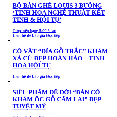
BỘ BÀN GHẾ LOUIS 3 BUỒNG
‘TINH HOA NGHỆ THUẬT KẾT
TINH & HỘI TỤ’
Được xếp hạng
5.00
5 sao
Liên hệ để báo giá
Đọc tiếp
CỔ VẬT “ĐĨA GỖ TRẮC” KHẢM
XÀ CỪ ĐẸP HOÀN HẢO – TINH
HOA HỘI TỤ
Liên hệ để báo giá
Đọc tiếp
SIÊU PHẨM ĐỂ ĐỜI “BÀN CỔ
KHẢM ỐC GỖ CẨM LAI” ĐẸP
TUYỆT MỸ