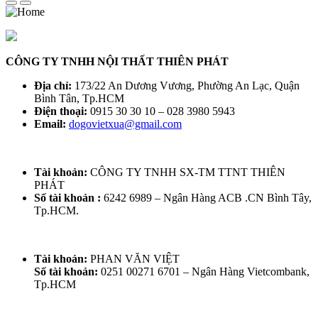
Liên hệ để báo giá
CÔNG TY TNHH NỘI THẤT THIÊN PHÁT
Địa chỉ:
173/22 An Dương Vương, Phường An Lạc, Quận
Bình Tân, Tp.HCM
Điện thoại:
0915 30 30 10 – 028 3980 5943
Email:
dogovietxua@gmail.com
Tài khoản:
CÔNG TY TNHH SX-TM TTNT THIÊN
PHÁT
Số tài khoản :
6242 6989 – Ngân Hàng ACB .CN Bình Tây,
Bàn Ghế Trường Kỷ Cổ BỘ TRƯỜNG KỶ
Tp.HCM.
HUẾ VAI LẬT - 6 MÓN CẨN ỐC XÀ CỪ
Liên hệ để báo giá
Tài khoản:
PHAN VĂN VIỆT
Số tài khoản:
0251 00271 6701 – Ngân Hàng Vietcombank,
Tp.HCM