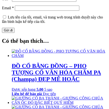
Email
*
Lưu tên của tôi, email, và trang web trong trình duyệt này cho
lần bình luận kế tiếp của tôi.
Có thể bạn thích…
ĐỒ CỔ BẰNG ĐỒNG – PHO
TƯỢNG CỔ VĂN HÓA CHĂM PA
(Champa) ĐẸP MÊ HOẶC
Được xếp hạng
5.00
5 sao
Liên hệ để báo giá
Đọc tiếp