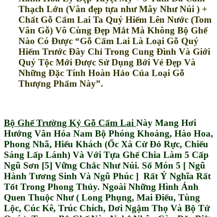
Thạch Lớn (Vân đẹp tựa như Mây Như Núi ) +
Chất Gỗ Cẩm Lai Ta Quý Hiếm Lên Nước (Tom
Vân Gỗ) Vô Cùng Đẹp Mắt Mà Không Bộ Ghế
Nào Có Được “Gỗ Cẩm Lai Là Loại Gỗ Quý
Hiếm Trước Đây Chỉ Trong Cung Đình Và Giới
Quý Tộc Mới Được Sử Dụng Bởi Vẻ Đẹp Và
Những Đặc Tính Hoàn Hảo Của Loại Gỗ
Thượng Phẩm Này”.
Bộ Ghế Trường Kỷ Gỗ Cẩm Lai
Này Mang Hơi
Hướng Văn Hóa Nam Bộ Phóng Khoáng, Hào Hoa,
Phong Nhã, Hiếu Khách (Ốc Xà Cừ Đỏ Rực, Chiếu
Sáng Lấp Lánh) Và Với Tựa Ghế Chia Làm 5 Cấp
Ngũ Sơn [5] Vững Chắc Như Núi. Số Món 5 [ Ngũ
Hành Tương Sinh Và Ngũ Phúc ] Rất Ý Nghĩa Rất
Tốt Trong Phong Thủy. Ngoài Những Hình Ảnh
Quen Thuộc Như ( Long Phụng, Mai Điểu, Tùng
Lộc, Cúc Kê, Trúc Chích, Dơi Ngậm Thọ Và Bộ Tứ