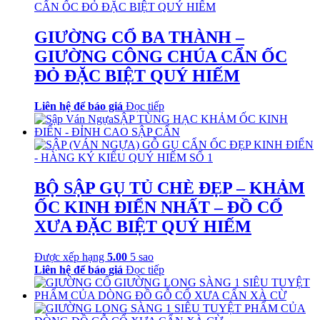
GIƯỜNG CỔ BA THÀNH –
GIƯỜNG CÔNG CHÚA CẨN ỐC
ĐỎ ĐẶC BIỆT QUÝ HIẾM
Liên hệ để báo giá
Đọc tiếp
BỘ SẬP GỤ TỦ CHÈ ĐẸP – KHẢM
ỐC KINH ĐIỂN NHẤT – ĐỒ CỔ
XƯA ĐẶC BIỆT QUÝ HIẾM
Được xếp hạng
5.00
5 sao
Liên hệ để báo giá
Đọc tiếp