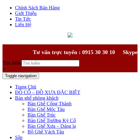
Chính Sách Bán Hàng
Giới Thiệu
Tin Tức
Liên Hệ
Tư vấn trực tuyến : 0915 30 30 10
Skype
Tìm kiếm
×
Toggle navigation
Trang Chủ
ĐỒ CỔ – ĐỒ XƯA ĐẶC BIỆT
Bàn ghế phòng khách
Bàn Ghế Cổng Thành
Bàn Ghế Móc Tàu
Bàn Ghế Trúc
Bàn Ghế Trường Kỷ Cổ
Bàn Ghế Xưa – Dáng lạ
Bộ Ghế Vách Tàu
Sập