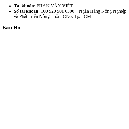
Tài khoản:
PHAN VĂN VIỆT
Số tài khoản:
160 520 501 6300 – Ngân Hàng Nông Nghiệp
và Phát Triển Nông Thôn, CN6, Tp.HCM
Bản Đồ
TRƯỜNG KỶ HUẾ - GỖ GỤ MẬT 5
MÓN RẤT XƯA & ĐẸP
Liên hệ để báo giá