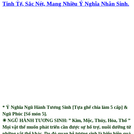
Tinh Tế, Sắc Nét, Mang Nhiều Ý Nghĩa Nhân Sinh.
* Ý Nghĩa Ngũ Hành Tương Sinh [Tựa ghế chia làm 5 cấp] &
Ngũ Phúc [Số món 5].
✳
NGŨ HÀNH TƯƠNG SINH: ” Kim, Mộc, Thủy, Hỏa, Thổ ”
Mọi vật thể muốn phát triển cần được sự hổ trợ, nuôi dưỡng từ
những vật thể khác. Do đó quan hệ tương sinh là biểu hiện quá