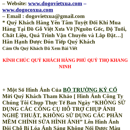
– Website:
www.dogovietxua.com
–
www.dogocoxua.com
– Email : dogovietxua@gmail.com
* Quý Khách Hàng Yên Tâm Tuyệt Đối Khi Mua
Hàng Tại Đồ Gỗ Việt Xưa Về [Nguồn Gốc, Độ Tuổi,
Chất Liệu, Quá Trình Vận Chuyển và Lắp Đặt…]
Hân Hạnh Được Đón Tiếp Quý Khách
Cảm Ơn Quý Khách Đã Xem Bài Viết
KÍNH CHÚC QUÝ KHÁCH HÀNG PHÚ QUÝ THỌ KHANG
NINH
+ Một Số Hình Ảnh Của
BỘ TRƯỜNG KỶ CỔ
Mời Quý Khách Tham Khảo [ Hình Ảnh Công Ty
Chúng Tôi Chụp Thực Tế Ban Ngày “KHÔNG SỬ
DỤNG CÁC CÔNG CỤ HỖ TRỢ CHỤP ẢNH
NGHỆ THUẬT, KHÔNG SỬ DỤNG CÁC PHẦN
MỀM CHỈNH SỬA HÌNH ẢNH” Lên Hình Ảnh
Đôi Chỗ Bị Lóa Ánh Sáng Không Nổi Được Màu