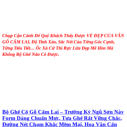
Chụp Cận Cảnh Để Quý Khách Thấy Được VẺ ĐẸP CỦA VÂN
GỖ CẨM LAI, Độ Tinh Xảo, Sắc Nét Của Từng Góc Cạnh,
Từng Tiểu Tiết… Ốc Xà Cừ Thì Rực Lửa Đẹp Mê Hồn Mà
Không Bộ Ghế Nào Có Được.
Bộ Ghế Cổ Gỗ Cẩm Lai – Trường Kỷ Ngũ Sơn Này
Form Dáng Chuẩn Mực, Tựa Ghế Rất Vững Chắc,
Đường Nét Chạm Khắc Mềm Mại, Hoa Văn Cẩn