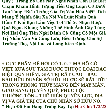
Quý ). Trong Bộ Ghế Này Nghệ Nhân Còn Đặc Biệt
Chạm Khảm Hình Tượng Tiên Ông Luận Cờ Dưới
Tán Tùng “Biểu Trưng Giá Trị Văn Hóa Việt” Tích
Mang Ý Nghĩa Sâu Xa Nói Về Luật Nhân Quả
Hàm Ý Khi Bạn Làm Việc Tốt Thì Sẽ Nhận Được
Quả Ngọt. Không Những Thế Hình Ảnh Cây Tùng
Nơi Hai Ông Tiên Ngồi Đánh Cờ Cũng Có Một Giá
Trị Nhân Văn Vô Cùng Lớn, Biểu Tượng Cho Sự
Trường Thọ, Nội Lực và Lòng Kiên Định.
+
CỰC PHẨM ĐỂ ĐỜI CÓ 1- 0- 2 MÀ ĐỒ GỖ
VIỆT XƯA SƯU TẦM ĐƯỢC THUỘC LOẠI ĐẶC
BIỆT QUÝ HIẾM, GIÁ TRỊ RẤT CAO – BÁC
NÀO HỮU DUYÊN SỞ HỮU ĐƯỢC SẼ RẤT TỐT
TRONG PHONG THỦY MANG ĐẾN MAY MẮN,
GIÀU SANG QUYỀN QUÝ, PHÚC LỘC
TRƯỜNG TỒN – THỂ HIỆN QUYỀN LỰC, ĐỊA
VỊ VÀ GIÁ TRỊ CỦA CHỦ NHÂN SỞ HỮU NÓ.
* Hiện Đồ Em Đang Trưng Bày Tại
Địa Chỉ: 173/22