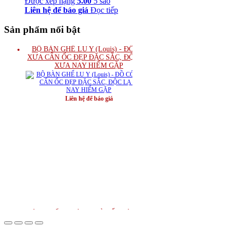
Được xếp hạng
5.00
5 sao
Liên hệ để báo giá
Đọc tiếp
Sản phẩm nổi bật
BỘ BÀN GHẾ LU Y (Louis) - ĐỒ CỔ
XƯA CẨN ỐC ĐẸP ĐẶC SẮC, ĐỘC LẠ
XƯA NAY HIẾM GẶP
Liên hệ để báo giá
BÀN GHẾ TRƯỜNG KỶ CỔ - TÍCH CỔ
ĐỒ "ĐẸP - THANH THOÁT"