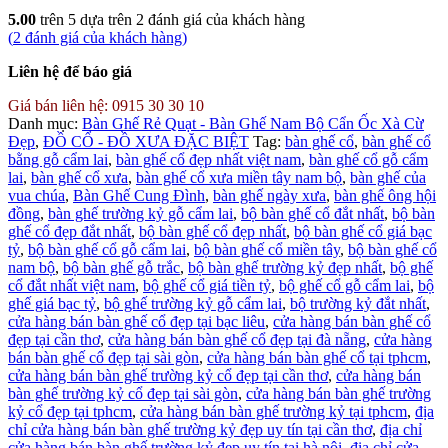
5.00
trên 5 dựa trên
2
đánh giá của khách hàng
(
2
đánh giá của khách hàng)
Liên hệ để báo giá
Giá bán liên hệ:
0915 30 30 10
Danh mục:
Bàn Ghế Rẻ Quạt - Bàn Ghế Nam Bộ Cẩn Ốc Xà Cừ
Đẹp
,
ĐỒ CỔ - ĐỒ XƯA ĐẶC BIỆT
Tag:
bàn ghế cổ
,
bàn ghế cổ
bằng gỗ cẩm lai
,
bàn ghế cổ đẹp nhất việt nam
,
bàn ghế cổ gỗ cẩm
lai
,
bàn ghế cổ xưa
,
bàn ghế cổ xưa miền tây nam bộ
,
bàn ghế của
vua chúa
,
Bàn Ghế Cung Đình
,
bàn ghế ngày xưa
,
bàn ghế ông hội
đồng
,
bàn ghế trường kỷ gỗ cẩm lai
,
bộ bàn ghế cổ đắt nhất
,
bộ bàn
ghế cổ đẹp đắt nhất
,
bộ bàn ghế cổ đẹp nhất
,
bộ bàn ghế cổ giá bạc
tỷ
,
bộ bàn ghế cổ gỗ cẩm lai
,
bộ bàn ghế cổ miền tây
,
bộ bàn ghế cổ
nam bộ
,
bộ bàn ghế gỗ trắc
,
bộ bàn ghế trường kỷ đẹp nhất
,
bộ ghế
cổ đắt nhất việt nam
,
bộ ghế cổ giá tiền tỷ
,
bộ ghế cổ gỗ cẩm lai
,
bộ
ghế giá bạc tỷ
,
bộ ghế trường kỷ gỗ cẩm lai
,
bộ trường kỷ đắt nhất
,
cửa hàng bán bàn ghế cổ đẹp tại bạc liêu
,
cửa hàng bán bàn ghế cổ
đẹp tại cần thơ
,
cửa hàng bán bàn ghế cổ đẹp tại đà nẵng
,
cửa hàng
bán bàn ghế cổ đẹp tại sài gòn
,
cửa hàng bán bàn ghế cổ tại tphcm
,
cửa hàng bán bàn ghế trường kỷ cổ đẹp tại cần thơ
,
cửa hàng bán
bàn ghế trường kỷ cổ đẹp tại sài gòn
,
cửa hàng bán bàn ghế trường
kỷ cổ đẹp tại tphcm
,
cửa hàng bán bàn ghế trường kỷ tại tphcm
,
địa
chỉ cửa hàng bán bàn ghế trường kỷ đẹp uy tín tại cần thơ
,
địa chỉ
cửa hàng bán bàn ghế trường kỷ đẹp uy tín tại hà nội
,
địa chỉ cửa