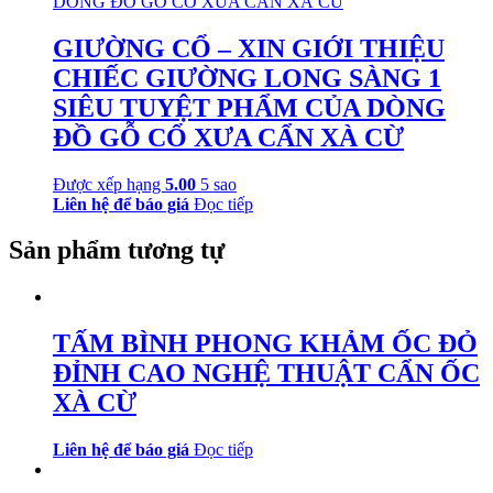
GIƯỜNG CỔ – XIN GIỚI THIỆU
CHIẾC GIƯỜNG LONG SÀNG 1
SIÊU TUYỆT PHẨM CỦA DÒNG
ĐỒ GỖ CỔ XƯA CẨN XÀ CỪ
Được xếp hạng
5.00
5 sao
Liên hệ để báo giá
Đọc tiếp
Sản phẩm tương tự
TẤM BÌNH PHONG KHẢM ỐC ĐỎ
ĐỈNH CAO NGHỆ THUẬT CẨN ỐC
XÀ CỪ
Liên hệ để báo giá
Đọc tiếp