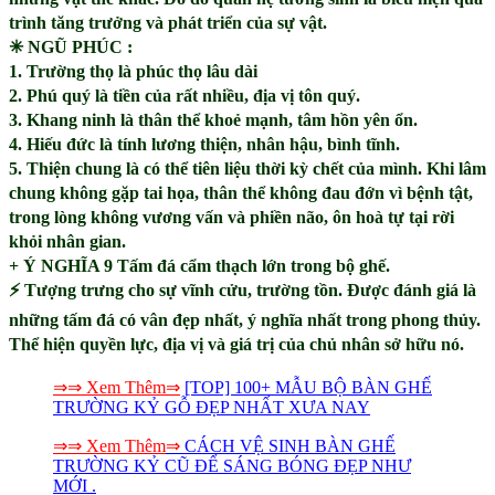
trình tăng trưởng và phát triển của sự vật.
✳
NGŨ PHÚC :
1. Trường thọ là phúc thọ lâu dài
2. Phú quý là tiền của rất nhiều, địa vị tôn quý.
3. Khang ninh là thân thể khoẻ mạnh, tâm hồn yên ổn.
4. Hiếu đức là tính lương thiện, nhân hậu, bình tĩnh.
5. Thiện chung là có thể tiên liệu thời kỳ chết của mình. Khi lâm
chung không gặp tai họa, thân thể không đau đớn vì bệnh tật,
trong lòng không vương vấn và phiền não, ôn hoà tự tại rời
khỏi nhân gian.
+
Ý NGHĨA 9 Tấm đá cẩm thạch lớn trong bộ ghế.
⚡
Tượng trưng cho sự vĩnh cửu, trường tồn. Được đánh giá là
những tấm đá có vân đẹp nhất, ý nghĩa nhất trong phong thủy.
Thể hiện quyền lực, địa vị và giá trị của chủ nhân sở hữu nó.
⇒⇒ Xem Thêm⇒
[TOP] 100+ MẪU BỘ BÀN GHẾ
TRƯỜNG KỶ GỖ ĐẸP NHẤT XƯA NAY
⇒⇒ Xem
Thêm
⇒
CÁCH VỆ SINH BÀN GHẾ
TRƯỜNG KỶ CŨ ĐỂ SÁNG BÓNG ĐẸP NHƯ
MỚI .