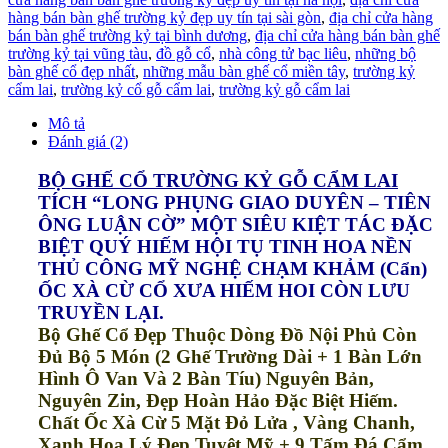
hàng bán bàn ghế trường kỷ đẹp uy tín tại sài gòn
,
địa chỉ cửa hàng
bán bàn ghế trường kỷ tại bình dương
,
địa chỉ cửa hàng bán bàn ghế
trường kỷ tại vũng tàu
,
đồ gỗ cổ
,
nhà công tử bạc liêu
,
những bộ
bàn ghế cổ đẹp nhất
,
những mẫu bàn ghế cổ miền tây
,
trường kỷ
cẩm lai
,
trường kỷ cổ gỗ cẩm lai
,
trường kỷ gỗ cẩm lai
Mô tả
Đánh giá (2)
BỘ GHẾ CỔ TRƯỜNG KỶ GỖ CẨM LAI
TÍCH “LONG PHỤNG GIAO DUYÊN – TIÊN
ÔNG LUẬN CỜ” MỘT SIÊU KIỆT TÁC ĐẶC
BIỆT QUÝ HIẾM
HỘI TỤ TINH HOA NỀN
THỦ CÔNG MỸ NGHỆ CHẠM KHẢM (Cẩn)
ỐC XÀ CỪ CỔ XƯA HIẾM HOI CÒN LƯU
TRUYỀN LẠI.
Bộ Ghế Cổ Đẹp Thuộc Dòng Đồ Nội Phủ Còn
Đủ Bộ 5 Món (2 Ghế Trường Dài + 1 Bàn Lớn
Hình Ô Van Và 2 Bàn Tíu) Nguyên Bản,
Nguyên Zin, Đẹp Hoàn Hảo
Đặc Biệt Hiếm.
Chất Ốc Xà Cừ 5 Mặt Đỏ Lửa , Vàng Chanh,
Xanh Hoa Lý Đẹp Tuyệt Mỹ + 9 Tấm Đá Cẩm