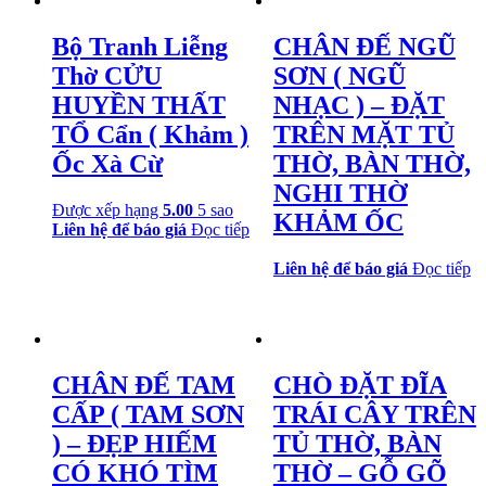
Bộ Tranh Liễng
CHÂN ĐẾ NGŨ
Thờ CỬU
SƠN ( NGŨ
HUYỀN THẤT
NHẠC ) – ĐẶT
TỔ Cẩn ( Khảm )
TRÊN MẶT TỦ
Ốc Xà Cừ
THỜ, BÀN THỜ,
NGHI THỜ
Được xếp hạng
5.00
5 sao
KHẢM ỐC
Liên hệ để báo giá
Đọc tiếp
Liên hệ để báo giá
Đọc tiếp
CHÂN ĐẾ TAM
CHÒ ĐẶT ĐĨA
CẤP ( TAM SƠN
TRÁI CÂY TRÊN
) – ĐẸP HIẾM
TỦ THỜ, BÀN
CÓ KHÓ TÌM
THỜ – GỖ GÕ