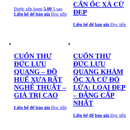
CẨN ỐC XÀ CỪ
Được xếp hạng
5.00
5 sao
ĐẸP
Liên hệ để báo giá
Đọc tiếp
Liên hệ để báo giá
Đọc tiếp
CUỐN THƯ
CUỐN THƯ
ĐỨC LƯU
ĐỨC LƯU
QUANG – ĐỒ
QUANG KHẢM
HUẾ XƯA RẤT
ỐC XÀ CỪ ĐỎ
NGHỆ THUẬT –
LỬA: LOẠI ĐẸP
GIÁ TRỊ CAO
– ĐẲNG CẤP
NHẤT
Liên hệ để báo giá
Đọc tiếp
Liên hệ để báo giá
Đọc tiếp