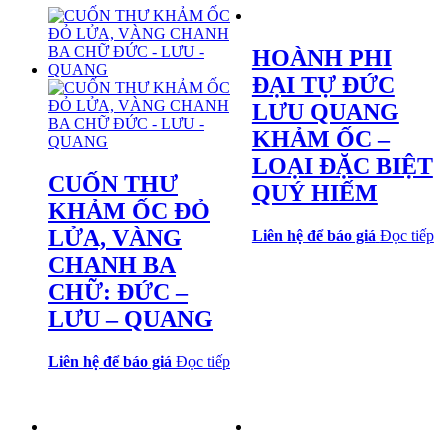
HOÀNH PHI
ĐẠI TỰ ĐỨC
LƯU QUANG
KHẢM ỐC –
LOẠI ĐẶC BIỆT
CUỐN THƯ
QUÝ HIẾM
KHẢM ỐC ĐỎ
LỬA, VÀNG
Liên hệ để báo giá
Đọc tiếp
CHANH BA
CHỮ: ĐỨC –
LƯU – QUANG
Liên hệ để báo giá
Đọc tiếp