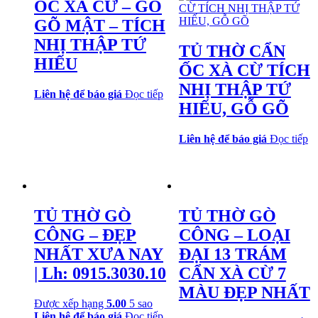
ỐC XÀ CỪ – GỖ
GÕ MẬT – TÍCH
NHỊ THẬP TỨ
TỦ THỜ CẨN
HIẾU
ỐC XÀ CỪ TÍCH
NHỊ THẬP TỨ
Liên hệ để báo giá
Đọc tiếp
HIẾU, GỖ GÕ
Liên hệ để báo giá
Đọc tiếp
TỦ THỜ GÒ
TỦ THỜ GÒ
CÔNG – ĐẸP
CÔNG – LOẠI
NHẤT XƯA NAY
ĐẠI 13 TRÁM
| Lh: 0915.3030.10
CẨN XÀ CỪ 7
MÀU ĐẸP NHẤT
Được xếp hạng
5.00
5 sao
Liên hệ để báo giá
Đọc tiếp