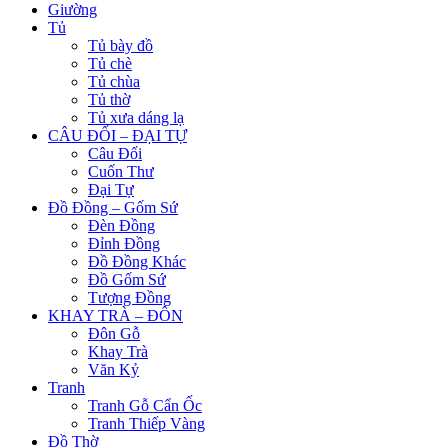
Giường
Tủ
Tủ bày đồ
Tủ chè
Tủ chùa
Tủ thờ
Tủ xưa dáng lạ
CÂU ĐỐI – ĐẠI TỰ
Câu Đối
Cuốn Thư
Đại Tự
Đồ Đồng – Gốm Sứ
Đèn Đồng
Đỉnh Đồng
Đồ Đồng Khác
Đồ Gốm Sứ
Tượng Đồng
KHAY TRÀ – ĐÔN
Đôn Gỗ
Khay Trà
Văn Kỷ
Tranh
Tranh Gỗ Cẩn Ốc
Tranh Thiếp Vàng
Đồ Thờ