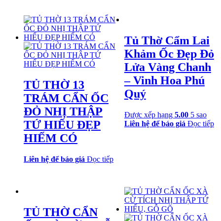
Tủ Thờ Cẩm Lai
Khảm Ốc Đẹp Đỏ
Lửa Vàng Chanh
– Vinh Hoa Phú
TỦ THỜ 13
Quý
TRÁM CẨN ỐC
ĐỎ NHỊ THẬP
Được xếp hạng
5.00
5 sao
TỨ HIẾU ĐẸP
Liên hệ để báo giá
Đọc tiếp
HIẾM CÓ
Liên hệ để báo giá
Đọc tiếp
TỦ THỜ CẨN