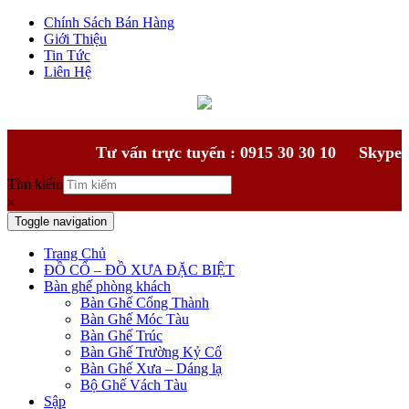
Chính Sách Bán Hàng
Giới Thiệu
Tin Tức
Liên Hệ
Tư vấn trực tuyến : 0915 30 30 10
Skype
Tìm kiếm
×
Toggle navigation
Trang Chủ
ĐỒ CỔ – ĐỒ XƯA ĐẶC BIỆT
Bàn ghế phòng khách
Bàn Ghế Cổng Thành
Bàn Ghế Móc Tàu
Bàn Ghế Trúc
Bàn Ghế Trường Kỷ Cổ
Bàn Ghế Xưa – Dáng lạ
Bộ Ghế Vách Tàu
Sập