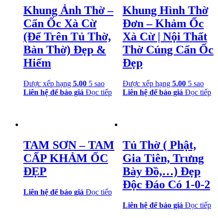
Khung Ảnh Thờ –
Khung Hình Thờ
Cẩn Ốc Xà Cừ
Đơn – Khảm Ốc
(Để Trên Tủ Thờ,
Xà Cừ | Nội Thất
Bàn Thờ) Đẹp &
Thờ Cúng Cẩn Ốc
Hiếm
Đẹp
Được xếp hạng
5.00
5 sao
Được xếp hạng
5.00
5 sao
Liên hệ để báo giá
Đọc tiếp
Liên hệ để báo giá
Đọc tiếp
TAM SƠN – TAM
Tủ Thờ ( Phật,
CẤP KHẢM ỐC
Gia Tiên, Trưng
ĐẸP
Bày Đồ,…) Đẹp
Độc Đáo Có 1-0-2
Liên hệ để báo giá
Đọc tiếp
Liên hệ để báo giá
Đọc tiếp