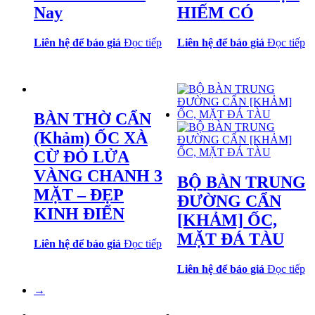
Nay
HIẾM CÓ
Liên hệ để báo giá
Đọc tiếp
Liên hệ để báo giá
Đọc tiếp
BÀN THỜ CẨN
(Khảm) ỐC XÀ
CỪ ĐỎ LỬA
VÀNG CHANH 3
BỘ BÀN TRUNG
MẶT – ĐẸP
ĐƯỜNG CẨN
KINH ĐIỂN
[KHẢM] ỐC,
MẶT ĐÁ TÀU
Liên hệ để báo giá
Đọc tiếp
Liên hệ để báo giá
Đọc tiếp
→