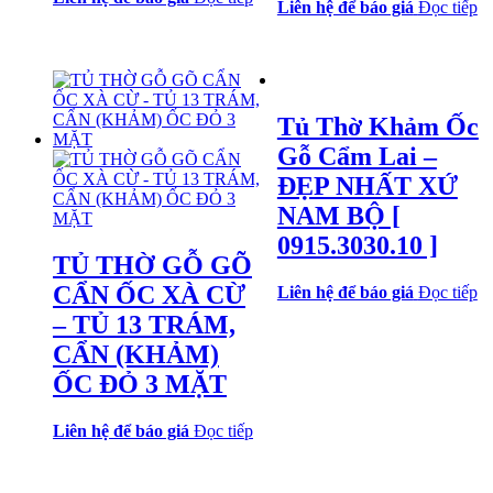
Liên hệ để báo giá
Đọc tiếp
Tủ Thờ Khảm Ốc
Gỗ Cẩm Lai –
ĐẸP NHẤT XỨ
NAM BỘ [
0915.3030.10 ]
TỦ THỜ GỖ GÕ
CẨN ỐC XÀ CỪ
Liên hệ để báo giá
Đọc tiếp
– TỦ 13 TRÁM,
CẨN (KHẢM)
ỐC ĐỎ 3 MẶT
Liên hệ để báo giá
Đọc tiếp