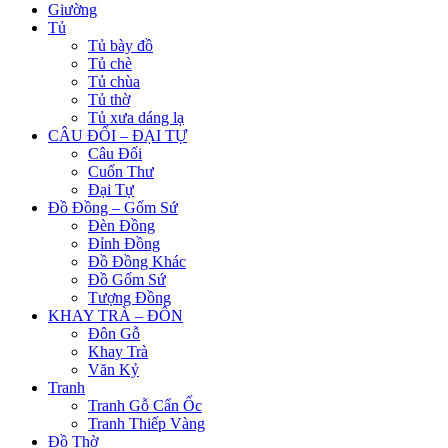
Giường
Tủ
Tủ bày đồ
Tủ chè
Tủ chùa
Tủ thờ
Tủ xưa dáng lạ
CÂU ĐỐI – ĐẠI TỰ
Câu Đối
Cuốn Thư
Đại Tự
Đồ Đồng – Gốm Sứ
Đèn Đồng
Đỉnh Đồng
Đồ Đồng Khác
Đồ Gốm Sứ
Tượng Đồng
KHAY TRÀ – ĐÔN
Đôn Gỗ
Khay Trà
Văn Kỷ
Tranh
Tranh Gỗ Cẩn Ốc
Tranh Thiếp Vàng
Đồ Thờ