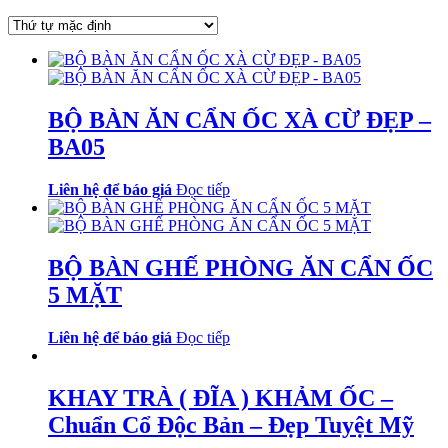
BỘ BÀN ĂN CẨN ỐC XÀ CỪ ĐẸP –
BA05
Liên hệ để báo giá
Đọc tiếp
BỘ BÀN GHẾ PHÒNG ĂN CẨN ỐC
5 MẶT
Liên hệ để báo giá
Đọc tiếp
KHAY TRÀ ( ĐĨA ) KHẢM ỐC –
Chuẩn Cổ Độc Bản – Đẹp Tuyệt Mỹ