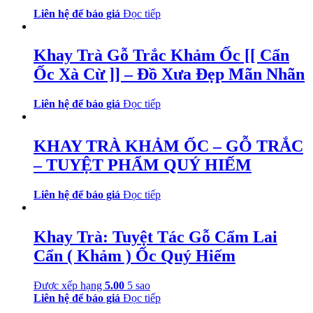
Liên hệ để báo giá
Đọc tiếp
Khay Trà Gỗ Trắc Khảm Ốc [[ Cẩn
Ốc Xà Cừ ]] – Đồ Xưa Đẹp Mãn Nhãn
Liên hệ để báo giá
Đọc tiếp
KHAY TRÀ KHẢM ỐC – GỖ TRẮC
– TUYỆT PHẨM QUÝ HIẾM
Liên hệ để báo giá
Đọc tiếp
Khay Trà: Tuyệt Tác Gỗ Cẩm Lai
Cẩn ( Khảm ) Ốc Quý Hiếm
Được xếp hạng
5.00
5 sao
Liên hệ để báo giá
Đọc tiếp