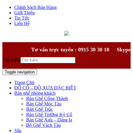
Chính Sách Bán Hàng
Giới Thiệu
Tin Tức
Liên Hệ
Tư vấn trực tuyến : 0915 30 30 10
Skype
Tìm kiếm
×
Toggle navigation
Trang Chủ
ĐỒ CỔ – ĐỒ XƯA ĐẶC BIỆT
Bàn ghế phòng khách
Bàn Ghế Cổng Thành
Bàn Ghế Móc Tàu
Bàn Ghế Trúc
Bàn Ghế Trường Kỷ Cổ
Bàn Ghế Xưa – Dáng lạ
Bộ Ghế Vách Tàu
Sập