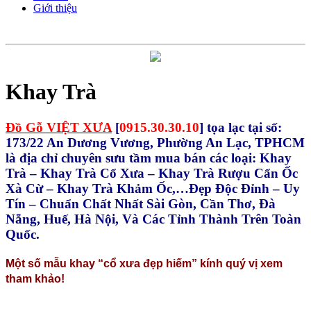
Giới thiệu
Khay Trà
Đồ Gỗ VIỆT XƯA
[
0915.30.30.10
] tọa lạc tại số:
173/22 An Dương Vương, Phường An Lạc, TPHCM
là địa chỉ chuyên sưu tầm mua bán các loại: Khay
Trà – Khay Trà Cổ Xưa – Khay Trà Rượu Cẩn Ốc
Xà Cừ – Khay Trà Khảm Ốc,…Đẹp Độc Đỉnh – Uy
Tín – Chuẩn Chất Nhất Sài Gòn, Cần Thơ, Đà
Nẵng, Huế, Hà Nội, Và Các Tỉnh Thành Trên Toàn
Quốc.
Một số mẫu khay “cổ xưa đẹp hiếm” kính quý vị xem
tham khảo!