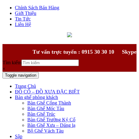
Chính Sách Bán Hàng
Giới Thiệu
Tin Tức
Liên Hệ
Tư vấn trực tuyến : 0915 30 30 10
Skype
Tìm kiếm
×
Toggle navigation
Trang Chủ
ĐỒ CỔ – ĐỒ XƯA ĐẶC BIỆT
Bàn ghế phòng khách
Bàn Ghế Cổng Thành
Bàn Ghế Móc Tàu
Bàn Ghế Trúc
Bàn Ghế Trường Kỷ Cổ
Bàn Ghế Xưa – Dáng lạ
Bộ Ghế Vách Tàu
Sập