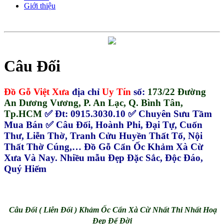
Giới thiệu
Câu Đối
Đồ Gỗ Việt Xưa
địa chỉ
Uy Tín
số:
173/22 Đường
An Dương Vương, P. An Lạc, Q. Bình Tân,
Tp.HCM
✅ Đt: 0915.3030.10 ✅ Chuyên Sưu Tầm
Mua Bán ✅ Câu Đối, Hoành Phi, Đại Tự, Cuốn
Thư, Liễn Thờ, Tranh Cửu Huyền Thất Tổ, Nội
Thất Thờ Cúng,… Đồ Gỗ Cẩn Ốc Khảm Xà Cừ
Xưa Và Nay. Nhiều mẫu Đẹp Đặc Sắc, Độc Đáo,
Quý Hiếm
Câu Đối ( Liễn Đối ) Khảm Ốc Cẩn Xà Cừ Nhất Thi Nhất Hoạ
Đẹp Để Đời