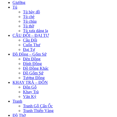
Giường
Tủ
Tủ bày đồ
Tủ chè
Tủ chùa
Tủ thờ
Tủ xưa dáng lạ
CÂU ĐỐI – ĐẠI TỰ
Câu Đối
Cuốn Thư
Đại Tự
Đồ Đồng – Gốm Sứ
Đèn Đồng
Đỉnh Đồng
Đồ Đồng Khác
Đồ Gốm Sứ
Tượng Đồng
KHAY TRÀ – ĐÔN
Đôn Gỗ
Khay Trà
Văn Kỷ
Tranh
Tranh Gỗ Cẩn Ốc
Tranh Thiếp Vàng
Đồ Thờ