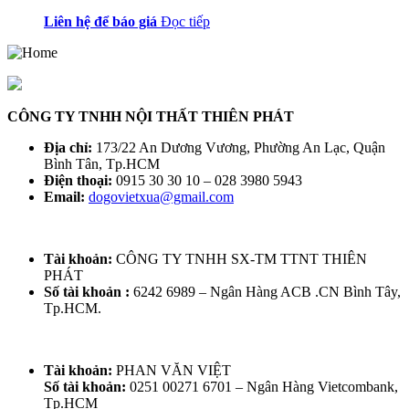
Liên hệ để báo giá
Đọc tiếp
CÔNG TY TNHH NỘI THẤT THIÊN PHÁT
Địa chỉ:
173/22 An Dương Vương, Phường An Lạc, Quận
Bình Tân, Tp.HCM
Điện thoại:
0915 30 30 10 – 028 3980 5943
Email:
dogovietxua@gmail.com
Tài khoản:
CÔNG TY TNHH SX-TM TTNT THIÊN
PHÁT
Số tài khoản :
6242 6989 – Ngân Hàng ACB .CN Bình Tây,
Tp.HCM.
Tài khoản:
PHAN VĂN VIỆT
Số tài khoản:
0251 00271 6701 – Ngân Hàng Vietcombank,
Tp.HCM