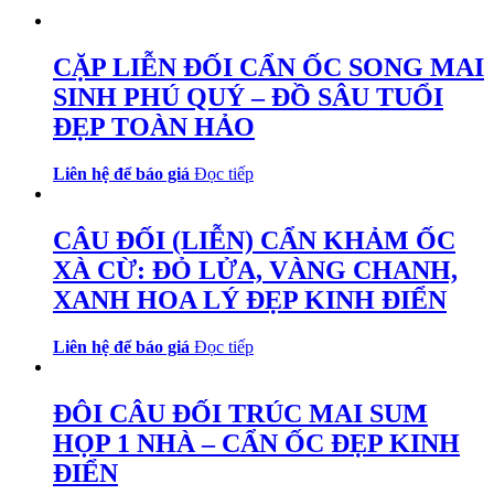
CẶP LIỄN ĐỐI CẨN ỐC SONG MAI
SINH PHÚ QUÝ – ĐỒ SÂU TUỔI
ĐẸP TOÀN HẢO
Liên hệ để báo giá
Đọc tiếp
CÂU ĐỐI (LIỄN) CẨN KHẢM ỐC
XÀ CỪ: ĐỎ LỬA, VÀNG CHANH,
XANH HOA LÝ ĐẸP KINH ĐIỂN
Liên hệ để báo giá
Đọc tiếp
ĐÔI CÂU ĐỐI TRÚC MAI SUM
HỌP 1 NHÀ – CẨN ỐC ĐẸP KINH
ĐIỂN