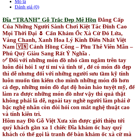
Mô tả
Đánh giá (0)
Đĩa “TRANH” Gỗ Trắc Đẹp Mê Hồn
Đẳng Cấp
Của Những Người Sành Chơi Kiệt Tác Đỉnh Cao
Mọi Thời Đại 🌷 Cẩn Khảm Ốc Xà Cừ Đỏ Lửa,
Vàng Chanh, Xanh Hoa Lý Kinh Điển Nhất Việt
Nam 🇻🇳 Cảnh Hồng Công – Phu Thê Viên Mãn –
Phú Quý Giàu Sang Rất Ý Nghĩa .
✅ Đối với những món đồ nhỏ cầm ngắm trên tay
luôn đòi hỏi 1 sự tỉ mỉ và tinh tế , để có món đồ đẹp
thì dễ nhưng đối với những người sưu tầm kỹ tính
luôn muốn tìm kiếm cho mình những món đồ hơn
cả đẹp, những món đồ đạt độ hoàn hảo tuyệt mỹ, để
làm ra được những món đồ như vậy thì quả thật
không phải là dễ, ngoài tay nghề người làm phải ở
bậc nghệ nhân còn đòi hỏi con mắt nghệ thuật cao
và tính kiên trì.
Hôm nay Đồ Gỗ Việt Xưa xin được giới thiệu tới
quý khách gần xa 1 chiếc Đĩa khảm ốc hay quý
khách có thể gọi là tranh để bàn khảm ốc xà cừ mà