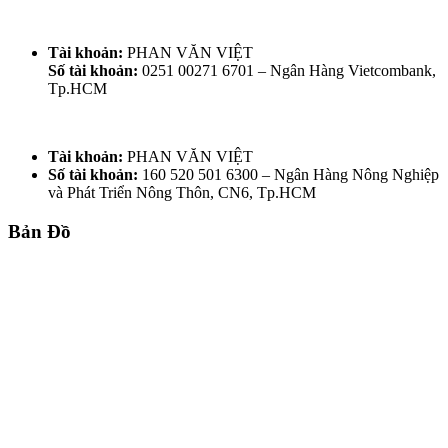
Liên hệ để báo giá
Tài khoản:
PHAN VĂN VIỆT
Số tài khoản:
0251 00271 6701 – Ngân Hàng Vietcombank,
Tp.HCM
Tài khoản:
PHAN VĂN VIỆT
Số tài khoản:
160 520 501 6300 – Ngân Hàng Nông Nghiệp
và Phát Triển Nông Thôn, CN6, Tp.HCM
Bản Đồ
TRƯỜNG KỶ HUẾ - GỖ GỤ MẬT 5
MÓN RẤT XƯA & ĐẸP
Liên hệ để báo giá