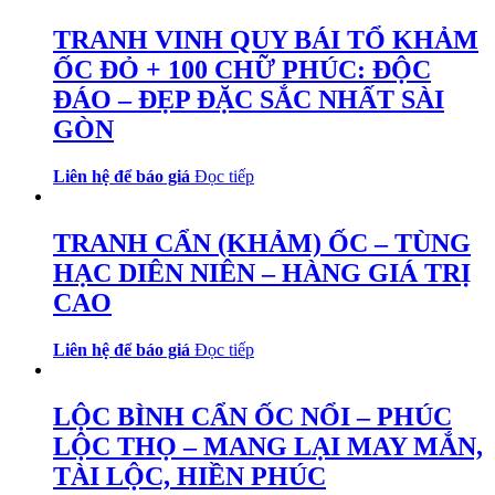
TRANH VINH QUY BÁI TỔ KHẢM
ỐC ĐỎ + 100 CHỮ PHÚC: ĐỘC
ĐÁO – ĐẸP ĐẶC SẮC NHẤT SÀI
GÒN
Liên hệ để báo giá
Đọc tiếp
TRANH CẨN (KHẢM) ỐC – TÙNG
HẠC DIÊN NIÊN – HÀNG GIÁ TRỊ
CAO
Liên hệ để báo giá
Đọc tiếp
LỘC BÌNH CẨN ỐC NỔI – PHÚC
LỘC THỌ – MANG LẠI MAY MẮN,
TÀI LỘC, HIỀN PHÚC