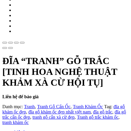
ĐĨA “TRANH” GỖ TRẮC
[TINH HOA NGHỆ THUẬT
KHẢM XÀ CỪ HỘI TỤ]
Liên hệ để báo giá
Danh mục:
Tranh
,
Tranh Gỗ Cẩn Ốc
,
Tranh Khảm Ốc
Tag:
đĩa gỗ
khảm ốc đẹp
,
đĩa gỗ khảm ốc đẹp nhất việt nam
,
đĩa gỗ trắc
,
đĩa gỗ
trắc cẩn ốc đẹp
,
tranh gỗ cẩn xà cừ đẹp
,
Tranh gỗ trắc khảm ốc
,
tranh khảm ốc