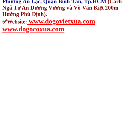
Phường An Lạc, Quận Bình Tân, Tp.HCM
(Cách
Ngã Tư An Dương Vương và Võ Văn Kiệt 200m
Hướng Phú Định).
www.dogovietxua.com
✅Website:
_
www.dogocoxua.com