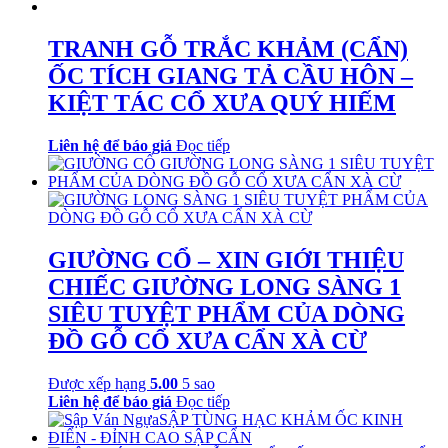
TRANH GỖ TRẮC KHẢM (CẨN)
ỐC TÍCH GIANG TẢ CẦU HÔN –
KIỆT TÁC CỔ XƯA QUÝ HIẾM
Liên hệ để báo giá
Đọc tiếp
GIƯỜNG CỔ – XIN GIỚI THIỆU
CHIẾC GIƯỜNG LONG SÀNG 1
SIÊU TUYỆT PHẨM CỦA DÒNG
ĐỒ GỖ CỔ XƯA CẨN XÀ CỪ
Được xếp hạng
5.00
5 sao
Liên hệ để báo giá
Đọc tiếp