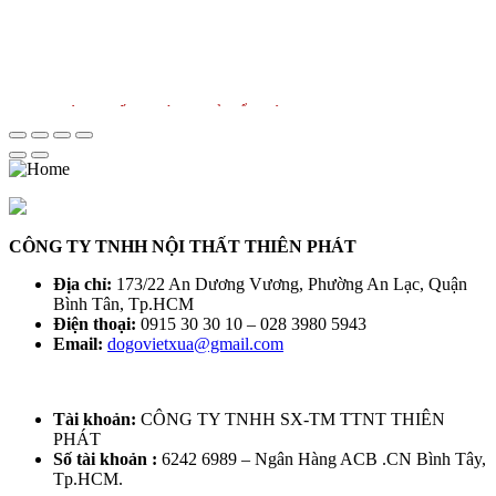
BÀN GHẾ TRƯỜNG KỶ CỔ - TÍCH CỔ
ĐỒ "ĐẸP - THANH THOÁT"
Liên hệ để báo giá
CÔNG TY TNHH NỘI THẤT THIÊN PHÁT
Địa chỉ:
173/22 An Dương Vương, Phường An Lạc, Quận
Bình Tân, Tp.HCM
Điện thoại:
0915 30 30 10 – 028 3980 5943
Email:
dogovietxua@gmail.com
Tài khoản:
CÔNG TY TNHH SX-TM TTNT THIÊN
PHÁT
Số tài khoản :
6242 6989 – Ngân Hàng ACB .CN Bình Tây,
Bàn Ghế Trường Kỷ Cổ BỘ TRƯỜNG KỶ
Tp.HCM.
HUẾ VAI LẬT - 6 MÓN CẨN ỐC XÀ CỪ