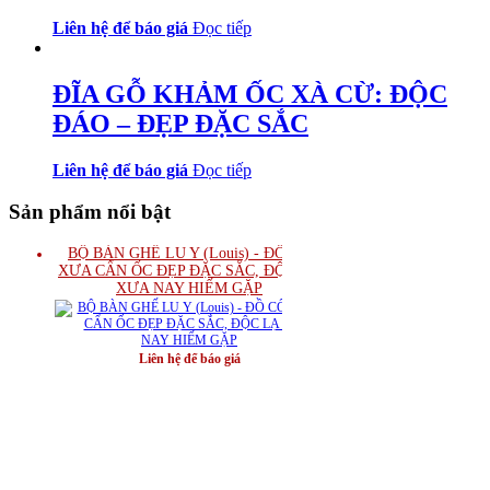
Liên hệ để báo giá
Đọc tiếp
ĐĨA GỖ KHẢM ỐC XÀ CỪ: ĐỘC
ĐÁO – ĐẸP ĐẶC SẮC
Liên hệ để báo giá
Đọc tiếp
Sản phẩm nổi bật
BỘ BÀN GHẾ LU Y (Louis) - ĐỒ CỔ
XƯA CẨN ỐC ĐẸP ĐẶC SẮC, ĐỘC LẠ
XƯA NAY HIẾM GẶP
Liên hệ để báo giá