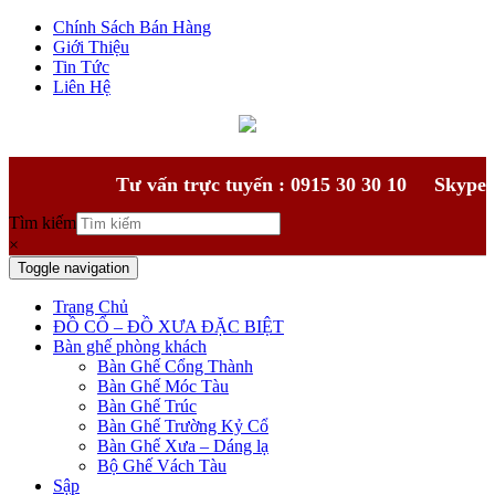
Chính Sách Bán Hàng
Giới Thiệu
Tin Tức
Liên Hệ
Tư vấn trực tuyến : 0915 30 30 10
Skype
Tìm kiếm
×
Toggle navigation
Trang Chủ
ĐỒ CỔ – ĐỒ XƯA ĐẶC BIỆT
Bàn ghế phòng khách
Bàn Ghế Cổng Thành
Bàn Ghế Móc Tàu
Bàn Ghế Trúc
Bàn Ghế Trường Kỷ Cổ
Bàn Ghế Xưa – Dáng lạ
Bộ Ghế Vách Tàu
Sập