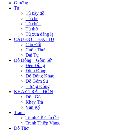
Giường
Tủ
Tủ bày đồ
Tủ chè
Tủ chùa
Tủ thờ
Tủ xưa dáng lạ
CÂU ĐỐI – ĐẠI TỰ
Câu Đối
Cuốn Thư
Đại Tự
Đồ Đồng – Gốm Sứ
Đèn Đồng
Đỉnh Đồng
Đồ Đồng Khác
Đồ Gốm Sứ
Tượng Đồng
KHAY TRÀ – ĐÔN
Đôn Gỗ
Khay Trà
Văn Kỷ
Tranh
Tranh Gỗ Cẩn Ốc
Tranh Thiếp Vàng
Đồ Thờ