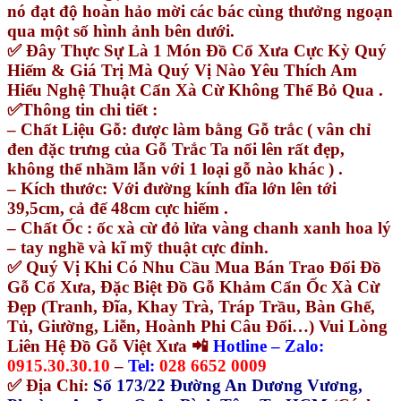
nó đạt độ hoàn hảo mời các bác cùng thưởng ngoạn
qua một số hình ảnh bên dưới.
✅ Đây Thực Sự Là 1 Món Đồ Cổ Xưa Cực Kỳ Quý
Hiếm & Giá Trị Mà Quý Vị Nào Yêu Thích Am
Hiểu Nghệ Thuật Cẩn Xà Cừ Không Thể Bỏ Qua .
✅Thông tin chi tiết :
– Chất Liệu Gỗ: được làm bằng Gỗ trắc ( vân chỉ
đen đặc trưng của Gỗ Trắc Ta nổi lên rất đẹp,
không thể nhầm lẫn với 1 loại gỗ nào khác ) .
– Kích thước: Với đường kính đĩa lớn lên tới
39,5cm, cả đế 48cm cực hiếm .
– Chất Ốc : ốc xà cừ đỏ lửa vàng chanh xanh hoa lý
– tay nghề và kĩ mỹ thuật cực đỉnh.
✅ Quý Vị Khi Có Nhu Cầu Mua Bán Trao Đổi Đồ
Gỗ Cổ Xưa, Đặc Biệt Đồ Gỗ Khảm Cẩn Ốc Xà Cừ
Đẹp (Tranh, Đĩa, Khay Trà, Tráp Trầu, Bàn Ghế,
Tủ, Giường, Liễn, Hoành Phi Câu Đối…) Vui Lòng
Liên Hệ Đồ Gỗ Việt Xưa 📲
Hotline – Zalo:
0915.30.30.10
–
Tel:
028 6652 0009
✅ Địa Chỉ:
Số 173/22 Đường An Dương Vương,