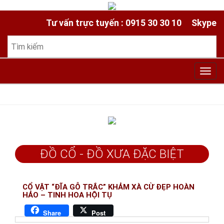
Tư vấn trực tuyến : 0915 30 30 10
Skype
Toggl
navig
ĐỒ CỔ - ĐỒ XƯA ĐẶC BIỆT
CỔ VẬT “ĐĨA GỖ TRẮC” KHẢM XÀ CỪ ĐẸP HOÀN
HẢO – TINH HOA HỘI TỤ
Share
Post