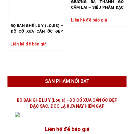
GIƯỜNG BA THÀNH GỖ
CẨM LAI – SIÊU PHẨM ĐẶC
BIỆT QUÝ HIẾM
Liên hệ để báo giá
BỘ BÀN GHẾ LU Y (LOUIS) –
ĐỒ CỔ XƯA CẨN ỐC ĐẸP
ĐẶC SẮC, ĐỘC LẠ XƯA NAY
HIẾM GẶP
Liên hệ để báo giá
SẢN PHẨM NỔI BẬT
BỘ BÀN GHẾ LU Y (Louis) - ĐỒ CỔ XƯA CẨN ỐC ĐẸP
ĐẶC SẮC, ĐỘC LẠ XƯA NAY HIẾM GẶP
Liên hệ để báo giá