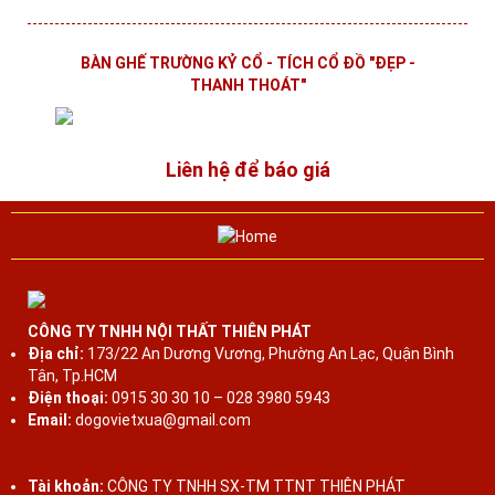
BÀN GHẾ TRƯỜNG KỶ CỔ - TÍCH CỔ ĐỒ "ĐẸP -
THANH THOÁT"
Liên hệ để báo giá
Bàn Ghế Trường Kỷ Cổ BỘ TRƯỜNG KỶ HUẾ VAI LẬT -
6 MÓN CẨN ỐC XÀ CỪ
CÔNG TY TNHH NỘI THẤT THIÊN PHÁT
Địa chỉ:
173/22 An Dương Vương, Phường An Lạc, Quận Bình
Liên hệ để báo giá
Tân, Tp.HCM
Điện thoại:
0915 30 30 10 – 028 3980 5943
Email:
dogovietxua@gmail.com
TRƯỜNG KỶ HUẾ - GỖ GỤ MẬT 5 MÓN RẤT XƯA &
ĐẸP
Tài khoản:
CÔNG TY TNHH SX-TM TTNT THIÊN PHÁT