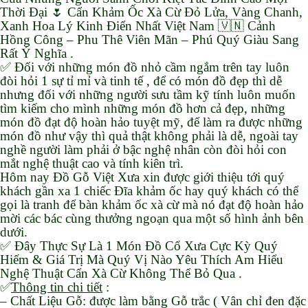
Thời Đại 🌷 Cẩn Khảm Ốc Xà Cừ Đỏ Lửa, Vàng Chanh,
Xanh Hoa Lý Kinh Điển Nhất Việt Nam 🇻🇳 Cảnh
Hồng Công – Phu Thê Viên Mãn – Phú Quý Giàu Sang
Rất Ý Nghĩa .
✅ Đối với những món đồ nhỏ cầm ngắm trên tay luôn
đòi hỏi 1 sự tỉ mỉ và tinh tế , để có món đồ đẹp thì dễ
nhưng đối với những người sưu tầm kỹ tính luôn muốn
tìm kiếm cho mình những món đồ hơn cả đẹp, những
món đồ đạt độ hoàn hảo tuyệt mỹ, để làm ra được những
món đồ như vậy thì quả thật không phải là dễ, ngoài tay
nghề người làm phải ở bậc nghệ nhân còn đòi hỏi con
mắt nghệ thuật cao và tính kiên trì.
Hôm nay Đồ Gỗ Việt Xưa xin được giới thiệu tới quý
khách gần xa 1 chiếc Đĩa khảm ốc hay quý khách có thể
gọi là tranh để bàn khảm ốc xà cừ mà nó đạt độ hoàn hảo
mời các bác cùng thưởng ngoạn qua một số hình ảnh bên
dưới.
✅ Đây Thực Sự Là 1 Món Đồ Cổ Xưa Cực Kỳ Quý
Hiếm & Giá Trị Mà Quý Vị Nào Yêu Thích Am Hiểu
Nghệ Thuật Cẩn Xà Cừ Không Thể Bỏ Qua .
✅
Thông tin chi tiết
:
– Chất Liệu Gỗ: được làm bằng Gỗ trắc ( Vân chỉ đen đặc