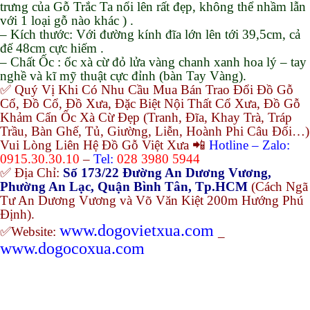
trưng của Gỗ Trắc Ta nổi lên rất đẹp, không thể nhầm lẫn
với 1 loại gỗ nào khác ) .
– Kích thước: Với đường kính đĩa lớn lên tới 39,5cm, cả
đế 48cm cực hiếm .
– Chất Ốc : ốc xà cừ đỏ lửa vàng chanh xanh hoa lý – tay
nghề và kĩ mỹ thuật cực đỉnh (bàn Tay Vàng).
✅ Quý Vị Khi Có Nhu Cầu Mua Bán Trao Đổi Đồ Gỗ
Cổ, Đồ Cổ, Đồ Xưa, Đặc Biệt Nội Thất Cổ Xưa, Đồ Gỗ
Khảm Cẩn Ốc Xà Cừ Đẹp (Tranh, Đĩa, Khay Trà, Tráp
Trầu, Bàn Ghế, Tủ, Giường, Liễn, Hoành Phi Câu Đối…)
Vui Lòng Liên Hệ Đồ Gỗ Việt Xưa 📲
Hotline – Zalo:
0915.30.30.10
–
Tel:
028 3980 5944
✅ Địa Chỉ:
Số 173/22 Đường An Dương Vương,
Phường An Lạc, Quận Bình Tân, Tp.HCM
(Cách Ngã
Tư An Dương Vương và Võ Văn Kiệt 200m Hướng Phú
Định).
www.dogovietxua.com
✅Website:
_
www.dogocoxua.com