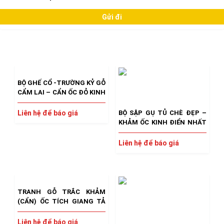
Có thể bạn thích…
BỘ GHẾ CỔ -TRƯỜNG KỶ GỖ
CẨM LAI – CẨN ỐC ĐỎ KINH
ĐIỂN – ĐẸP NHẤT VIỆT
NAM
BỘ SẬP GỤ TỦ CHÈ ĐẸP –
Liên hệ để báo giá
KHẢM ỐC KINH ĐIỂN NHẤT
– ĐỒ CỔ XƯA ĐẶC BIỆT QUÝ
HIẾM
Liên hệ để báo giá
TRANH GỖ TRẮC KHẢM
(CẨN) ỐC TÍCH GIANG TẢ
CẦU HÔN – KIỆT TÁC CỔ
XƯA QUÝ HIẾM
Liên hệ để báo giá