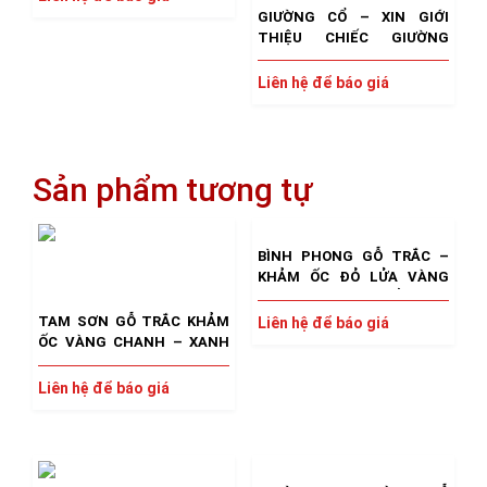
GIƯỜNG CỔ – XIN GIỚI
THIỆU CHIẾC GIƯỜNG
LONG SÀNG 1 SIÊU TUYỆT
PHẨM CỦA DÒNG ĐỒ GỖ CỔ
Liên hệ để báo giá
XƯA CẨN XÀ CỪ
Sản phẩm tương tự
BÌNH PHONG GỖ TRẮC –
KHẢM ỐC ĐỎ LỬA VÀNG
CHANH TUYỆT PHẨM XƯA
NAY HIẾM CÓ
TAM SƠN GỖ TRẮC KHẢM
Liên hệ để báo giá
ỐC VÀNG CHANH – XANH
THIÊN LÝ
Liên hệ để báo giá