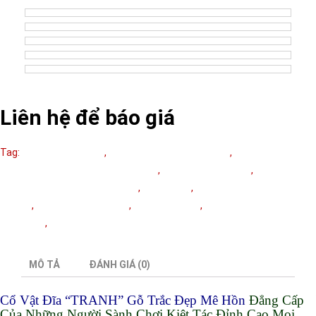
Liên hệ để báo giá
Tag:
cổ vật khảm xà cừ
,
cổ vật tinh hoa khảm xà cừ
,
đĩa cẩn
cảnh hồng công đẹp nhất việt nam
,
đĩa gỗ khảm ốc đẹp
,
đĩa
gỗ khảm ốc đẹp nhất việt nam
,
đĩa gỗ trắc
,
đĩa gỗ trắc cẩn
ốc đẹp
,
đồ gỗ cổ khảm xà cừ
,
tinh hoa cổ vật
,
tranh gỗ cẩn
xà cừ đẹp
,
Tranh gỗ trắc khảm ốc
MÔ TẢ
ĐÁNH GIÁ (0)
Cổ Vật Đĩa “TRANH” Gỗ Trắc Đẹp Mê Hồn
Đẳng Cấp
Của Những Người Sành Chơi Kiệt Tác Đỉnh Cao Mọi