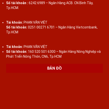
Số tài khoản :
6242 6989 – Ngân Hàng ACB .CN Bình Tây,
Liên hệ để báo giá
Tp.HCM.
Tài khoản:
PHAN VĂN VIỆT
BÀN BÁN NGUYỆT CẨN ỐC XÀ CỪ 7 MÀU PHONG
Số tài khoản:
0251 00271 6701 – Ngân Hàng Vietcombank,
CÁCH NAM BỘ
Tp.HCM
Tài khoản:
PHAN VĂN VIỆT
Liên hệ để báo giá
Số tài khoản:
160 520 501 6300 – Ngân Hàng Nông Nghiệp và
Phát Triển Nông Thôn, CN6, Tp.HCM
BÀN GHẾ GỖ LIM - BỘ TRƯỜNG KỶ HUẾ CHO NHÀ
BẢN ĐỒ
XƯA, NHÀ GỖ
Liên hệ để báo giá
BÀN BÀY ĐỒ GỖ LIM CHẠM TỨ DIỆN TINH XẢO