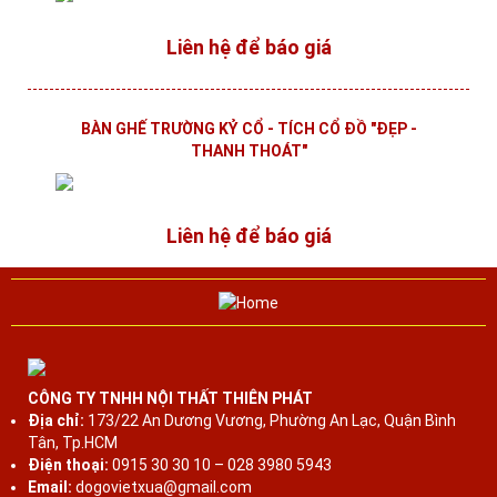
Liên hệ để báo giá
BÀN GHẾ TRƯỜNG KỶ CỔ - TÍCH CỔ ĐỒ "ĐẸP -
THANH THOÁT"
Liên hệ để báo giá
Bàn Ghế Trường Kỷ Cổ BỘ TRƯỜNG KỶ HUẾ VAI LẬT -
6 MÓN CẨN ỐC XÀ CỪ
CÔNG TY TNHH NỘI THẤT THIÊN PHÁT
Địa chỉ:
173/22 An Dương Vương, Phường An Lạc, Quận Bình
Liên hệ để báo giá
Tân, Tp.HCM
Điện thoại:
0915 30 30 10 – 028 3980 5943
Email:
dogovietxua@gmail.com