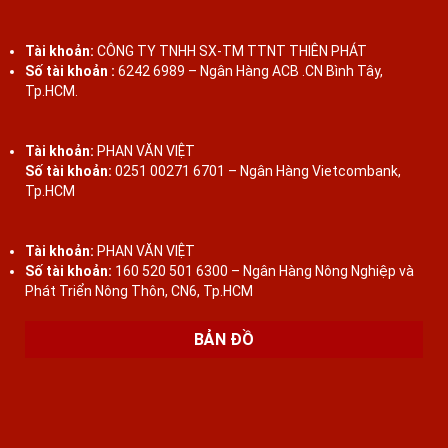
TRƯỜNG KỶ HUẾ - GỖ GỤ MẬT 5 MÓN RẤT XƯA &
ĐẸP
Tài khoản:
CÔNG TY TNHH SX-TM TTNT THIÊN PHÁT
Số tài khoản :
6242 6989 – Ngân Hàng ACB .CN Bình Tây,
Liên hệ để báo giá
Tp.HCM.
Tài khoản:
PHAN VĂN VIỆT
BÀN BÁN NGUYỆT CẨN ỐC XÀ CỪ 7 MÀU PHONG
Số tài khoản:
0251 00271 6701 – Ngân Hàng Vietcombank,
CÁCH NAM BỘ
Tp.HCM
Tài khoản:
PHAN VĂN VIỆT
Liên hệ để báo giá
Số tài khoản:
160 520 501 6300 – Ngân Hàng Nông Nghiệp và
Phát Triển Nông Thôn, CN6, Tp.HCM
BÀN GHẾ GỖ LIM - BỘ TRƯỜNG KỶ HUẾ CHO NHÀ
BẢN ĐỒ
XƯA, NHÀ GỖ
Liên hệ để báo giá