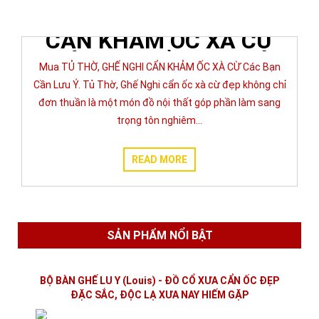
Cừ tại Cần Thơ
MUA TỦ THỜ, GHẾ NGHI
CẨN KHẢM ỐC XÀ CỪ
CÁC BẠN CẦN LƯU Ý
Mua TỦ THỜ, GHẾ NGHI CẨN KHẢM ỐC XÀ CỪ Các Bạn
Cần Lưu Ý. Tủ Thờ, Ghế Nghi cẩn ốc xà cừ đẹp không chỉ
04/08/2023
VIỆT XƯA ĐỒ GỖ
0
TIN TỨC
đơn thuần là một món đồ nội thất góp phần làm sang
trọng tôn nghiêm…
READ MORE
SẢN PHẨM NỔI BẬT
BỘ BÀN GHẾ LU Y (Louis) - ĐỒ CỔ XƯA CẨN ỐC ĐẸP
ĐẶC SẮC, ĐỘC LẠ XƯA NAY HIẾM GẶP