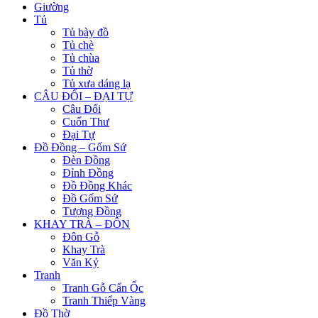
Giường
Tủ
Tủ bày đồ
Tủ chè
Tủ chùa
Tủ thờ
Tủ xưa dáng lạ
CÂU ĐỐI – ĐẠI TỰ
Câu Đối
Cuốn Thư
Đại Tự
Đồ Đồng – Gốm Sứ
Đèn Đồng
Đỉnh Đồng
Đồ Đồng Khác
Đồ Gốm Sứ
Tượng Đồng
KHAY TRÀ – ĐÔN
Đôn Gỗ
Khay Trà
Văn Kỷ
Tranh
Tranh Gỗ Cẩn Ốc
Tranh Thiếp Vàng
Đồ Thờ