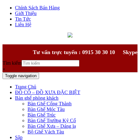
Chính Sách Bán Hàng
Giới Thiệu
Tin Tức
Liên Hệ
Tư vấn trực tuyến : 0915 30 30 10
Skype
Tìm kiếm
×
Toggle navigation
Trang Chủ
ĐỒ CỔ – ĐỒ XƯA ĐẶC BIỆT
Bàn ghế phòng khách
Bàn Ghế Cổng Thành
Bàn Ghế Móc Tàu
Bàn Ghế Trúc
Bàn Ghế Trường Kỷ Cổ
Bàn Ghế Xưa – Dáng lạ
Bộ Ghế Vách Tàu
Sập