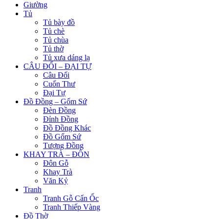
Giường
Tủ
Tủ bày đồ
Tủ chè
Tủ chùa
Tủ thờ
Tủ xưa dáng lạ
CÂU ĐỐI – ĐẠI TỰ
Câu Đối
Cuốn Thư
Đại Tự
Đồ Đồng – Gốm Sứ
Đèn Đồng
Đỉnh Đồng
Đồ Đồng Khác
Đồ Gốm Sứ
Tượng Đồng
KHAY TRÀ – ĐÔN
Đôn Gỗ
Khay Trà
Văn Kỷ
Tranh
Tranh Gỗ Cẩn Ốc
Tranh Thiếp Vàng
Đồ Thờ