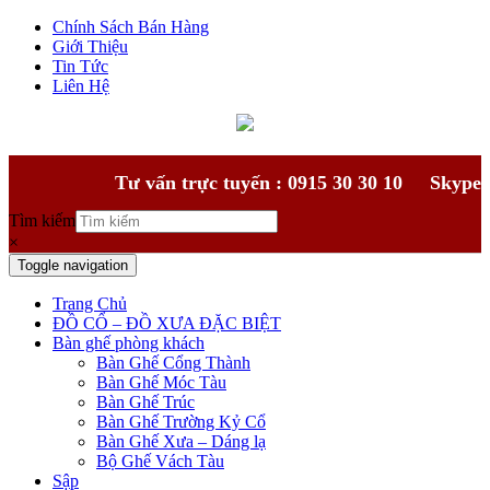
Chính Sách Bán Hàng
Giới Thiệu
Tin Tức
Liên Hệ
Tư vấn trực tuyến : 0915 30 30 10
Skype
Tìm kiếm
×
Toggle navigation
Trang Chủ
ĐỒ CỔ – ĐỒ XƯA ĐẶC BIỆT
Bàn ghế phòng khách
Bàn Ghế Cổng Thành
Bàn Ghế Móc Tàu
Bàn Ghế Trúc
Bàn Ghế Trường Kỷ Cổ
Bàn Ghế Xưa – Dáng lạ
Bộ Ghế Vách Tàu
Sập