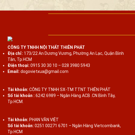
CÔNG TY TNHH NỘI THẤT THIÊN PHÁT
Địa chỉ:
173/22 An Dương Vương, Phường An Lạc, Quận Bình
Tân, Tp.HCM
Điện thoại:
0915 30 30 10 – 028 3980 5943
Email:
dogovietxua@gmail.com
Tài khoản:
CÔNG TY TNHH SX-TM TTNT THIÊN PHÁT
Số tài khoản :
6242 6989 – Ngân Hàng ACB .CN Bình Tây,
Tp.HCM.
Tài khoản:
PHAN VĂN VIỆT
Số tài khoản:
0251 00271 6701 – Ngân Hàng Vietcombank,
Tp.HCM