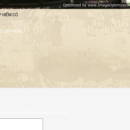
P HIẾM CÓ
ẾU ĐẸP HIẾM
Các trường bắt buộc được đánh dấu
*