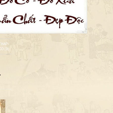
THAP-
O (3)
-