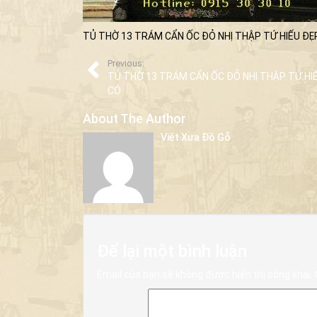
TỦ THỜ 13 TRÁM CẨN ỐC ĐỎ NHỊ THẬP TỨ HIẾU ĐẸ
Previous:
TỦ THỜ 13 TRÁM CẨN ỐC ĐỎ NHỊ THẬP TỨ HI
CÓ
About The Author
Việt Xưa Đồ Gỗ
Để lại một bình luận
Email của bạn sẽ không được hiển thị công khai.