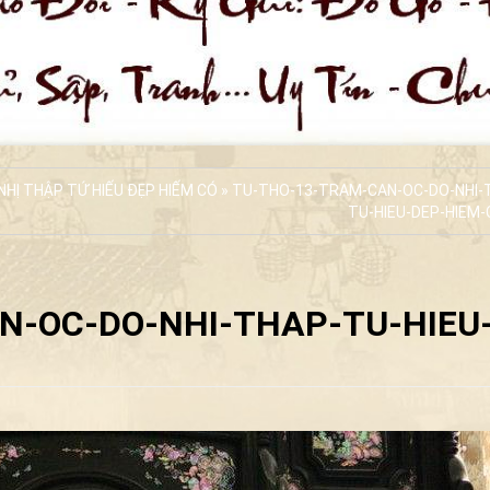
HỊ THẬP TỨ HIẾU ĐẸP HIẾM CÓ
» TU-THO-13-TRAM-CAN-OC-DO-NHI-
TU-HIEU-DEP-HIEM-C
N-OC-DO-NHI-THAP-TU-HIEU