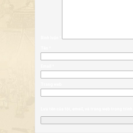
Bình luận
*
Tên
*
Email
*
Trang web
Lưu tên của tôi, email, và trang web trong trình 