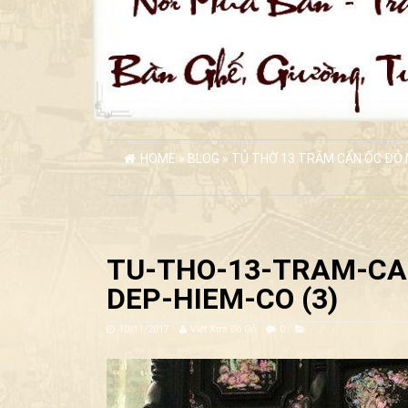
HOME
»
BLOG
»
TỦ THỜ 13 TRÁM CẨN ỐC ĐỎ N
TU-THO-13-TRAM-CA
DEP-HIEM-CO (3)
10/11/2017
Việt Xưa Đồ Gỗ
0