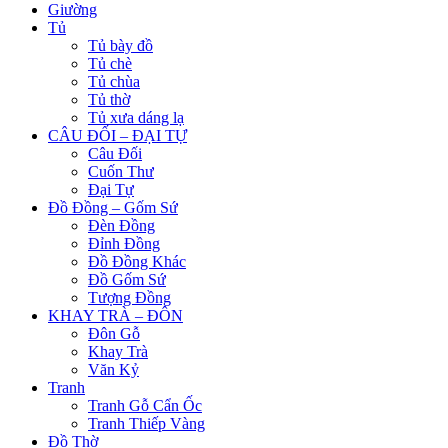
Giường
Tủ
Tủ bày đồ
Tủ chè
Tủ chùa
Tủ thờ
Tủ xưa dáng lạ
CÂU ĐỐI – ĐẠI TỰ
Câu Đối
Cuốn Thư
Đại Tự
Đồ Đồng – Gốm Sứ
Đèn Đồng
Đỉnh Đồng
Đồ Đồng Khác
Đồ Gốm Sứ
Tượng Đồng
KHAY TRÀ – ĐÔN
Đôn Gỗ
Khay Trà
Văn Kỷ
Tranh
Tranh Gỗ Cẩn Ốc
Tranh Thiếp Vàng
Đồ Thờ