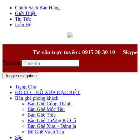
Chính Sách Bán Hàng
Giới Thiệu
Tin Tức
Liên Hệ
Tư vấn trực tuyến : 0915 30 30 10
Skype
Tìm kiếm
×
Toggle navigation
Trang Chủ
ĐỒ CỔ – ĐỒ XƯA ĐẶC BIỆT
Bàn ghế phòng khách
Bàn Ghế Cổng Thành
Bàn Ghế Móc Tàu
Bàn Ghế Trúc
Bàn Ghế Trường Kỷ Cổ
Bàn Ghế Xưa – Dáng lạ
Bộ Ghế Vách Tàu
Sập