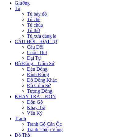
Giường
Tủ
Tủ bày đồ
Tủ chè
Tủ chùa
Tủ thờ
Tủ xưa dáng lạ
CÂU ĐỐI – ĐẠI TỰ
Câu Đối
Cuốn Thư
Đại Tự
Đồ Đồng – Gốm Sứ
Đèn Đồng
Đỉnh Đồng
Đồ Đồng Khác
Đồ Gốm Sứ
Tượng Đồng
KHAY TRÀ – ĐÔN
Đôn Gỗ
Khay Trà
Văn Kỷ
Tranh
Tranh Gỗ Cẩn Ốc
Tranh Thiếp Vàng
Đồ Thờ