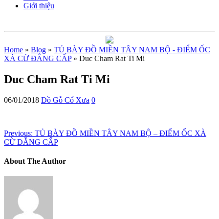
Giới thiệu
Home
»
Blog
»
TỦ BÀY ĐỒ MIỀN TÂY NAM BỘ - ĐIỂM ỐC
XÀ CỪ ĐẲNG CẤP
» Duc Cham Rat Ti Mi
Duc Cham Rat Ti Mi
06/01/2018
Đồ Gỗ Cổ Xưa
0
Previous:
TỦ BÀY ĐỒ MIỀN TÂY NAM BỘ – ĐIỂM ỐC XÀ
CỪ ĐẲNG CẤP
About The Author