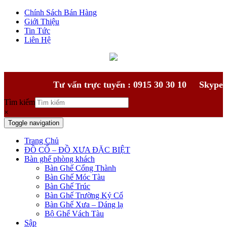
Chính Sách Bán Hàng
Giới Thiệu
Tin Tức
Liên Hệ
Tư vấn trực tuyến : 0915 30 30 10
Skype
Tìm kiếm
×
Toggle navigation
Trang Chủ
ĐỒ CỔ – ĐỒ XƯA ĐẶC BIỆT
Bàn ghế phòng khách
Bàn Ghế Cổng Thành
Bàn Ghế Móc Tàu
Bàn Ghế Trúc
Bàn Ghế Trường Kỷ Cổ
Bàn Ghế Xưa – Dáng lạ
Bộ Ghế Vách Tàu
Sập