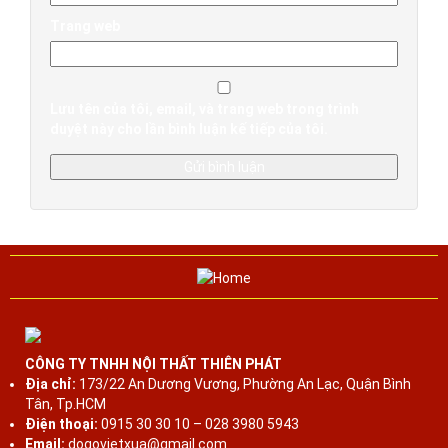
Trang web
Lưu tên của tôi, email, và trang web trong trình
duyệt này cho lần bình luận kế tiếp của tôi.
CÔNG TY TNHH NỘI THẤT THIÊN PHÁT
Địa chỉ:
173/22 An Dương Vương, Phường An Lạc, Quận Bình
Tân, Tp.HCM
Điện thoại:
0915 30 30 10 – 028 3980 5943
Email:
dogovietxua@gmail.com