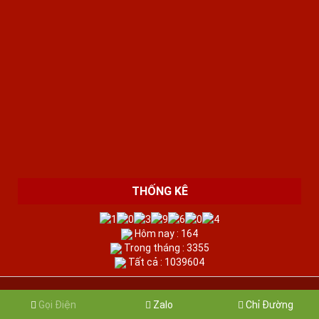
THỐNG KÊ
Hôm nay : 164
Trong tháng : 3355
Tất cả : 1039604
2017 COPYRIGHT © ĐỒ GỖ CỔ XƯA.
Gọi Điện
Zalo
Chỉ Đường