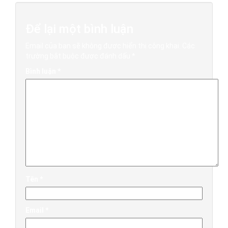
Để lại một bình luận
Email của bạn sẽ không được hiển thị công khai.
Các
trường bắt buộc được đánh dấu
*
Bình luận
*
Tên
*
Email
*