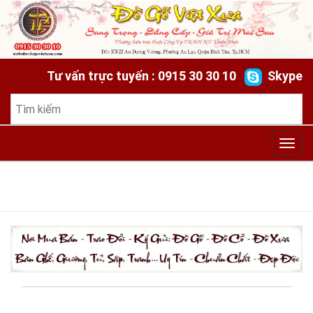
Tư vấn trực tuyến : 0915 30 30 10
Skype
Toggl
navig
HOME
»
BLOG
»
TỦ BÀY ĐỒ MIỀN TÂY NAM BỘ - ĐIỂM