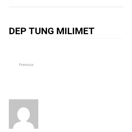
ỐC XÀ CỪ ĐẲNG CẤP
» DEP TUNG MILIMET
DEP TUNG MILIMET
06/01/2018
Đồ Gỗ Cổ Xưa
0
Previous:
TỦ BÀY ĐỒ MIỀN TÂY NAM BỘ – ĐIỂM ỐC XÀ CỪ ĐẲNG
CẤP
About The Author
Đồ Gỗ Cổ Xưa