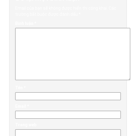
Email của bạn sẽ không được hiển thị công khai.
Các
trường bắt buộc được đánh dấu
*
Bình luận
*
Tên
*
Email
*
Trang web