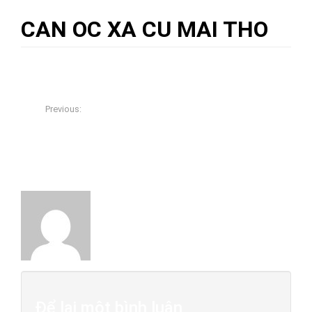
CAN OC XA CU MAI THO
06/01/2018
Đồ Gỗ Cổ Xưa
0
Previous:
TỦ BÀY ĐỒ MIỀN TÂY NAM BỘ – ĐIỂM ỐC XÀ CỪ ĐẲNG
CẤP
About The Author
Đồ Gỗ Cổ Xưa
Để lại một bình luận