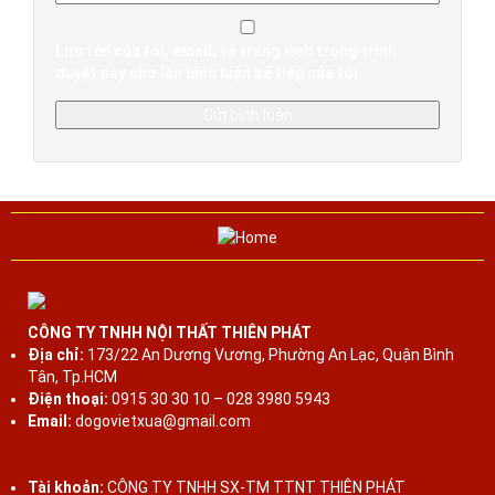
Lưu tên của tôi, email, và trang web trong trình
duyệt này cho lần bình luận kế tiếp của tôi.
CÔNG TY TNHH NỘI THẤT THIÊN PHÁT
Địa chỉ:
173/22 An Dương Vương, Phường An Lạc, Quận Bình
Tân, Tp.HCM
Điện thoại:
0915 30 30 10 – 028 3980 5943
Email:
dogovietxua@gmail.com
Tài khoản:
CÔNG TY TNHH SX-TM TTNT THIÊN PHÁT