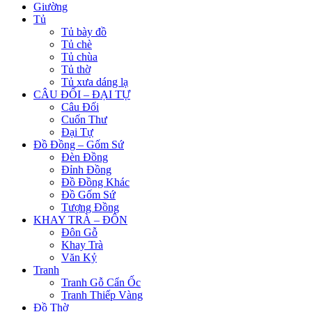
Giường
Tủ
Tủ bày đồ
Tủ chè
Tủ chùa
Tủ thờ
Tủ xưa dáng lạ
CÂU ĐỐI – ĐẠI TỰ
Câu Đối
Cuốn Thư
Đại Tự
Đồ Đồng – Gốm Sứ
Đèn Đồng
Đỉnh Đồng
Đồ Đồng Khác
Đồ Gốm Sứ
Tượng Đồng
KHAY TRÀ – ĐÔN
Đôn Gỗ
Khay Trà
Văn Kỷ
Tranh
Tranh Gỗ Cẩn Ốc
Tranh Thiếp Vàng
Đồ Thờ