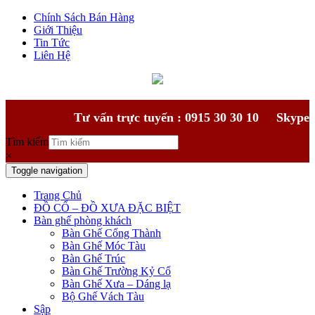
Chính Sách Bán Hàng
Giới Thiệu
Tin Tức
Liên Hệ
Tư vấn trực tuyến : 0915 30 30 10
Skype
Tìm kiếm
×
Toggle navigation
Trang Chủ
ĐỒ CỔ – ĐỒ XƯA ĐẶC BIỆT
Bàn ghế phòng khách
Bàn Ghế Cổng Thành
Bàn Ghế Móc Tàu
Bàn Ghế Trúc
Bàn Ghế Trường Kỷ Cổ
Bàn Ghế Xưa – Dáng lạ
Bộ Ghế Vách Tàu
Sập