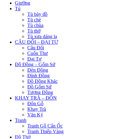
Giường
Tủ
Tủ bày đồ
Tủ chè
Tủ chùa
Tủ thờ
Tủ xưa dáng lạ
CÂU ĐỐI – ĐẠI TỰ
Câu Đối
Cuốn Thư
Đại Tự
Đồ Đồng – Gốm Sứ
Đèn Đồng
Đỉnh Đồng
Đồ Đồng Khác
Đồ Gốm Sứ
Tượng Đồng
KHAY TRÀ – ĐÔN
Đôn Gỗ
Khay Trà
Văn Kỷ
Tranh
Tranh Gỗ Cẩn Ốc
Tranh Thiếp Vàng
Đồ Thờ