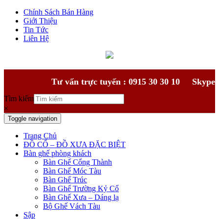
Chính Sách Bán Hàng
Giới Thiệu
Tin Tức
Liên Hệ
Tư vấn trực tuyến : 0915 30 30 10
Skype
Tìm kiếm
×
Toggle navigation
Trang Chủ
ĐỒ CỔ – ĐỒ XƯA ĐẶC BIỆT
Bàn ghế phòng khách
Bàn Ghế Cổng Thành
Bàn Ghế Móc Tàu
Bàn Ghế Trúc
Bàn Ghế Trường Kỷ Cổ
Bàn Ghế Xưa – Dáng lạ
Bộ Ghế Vách Tàu
Sập