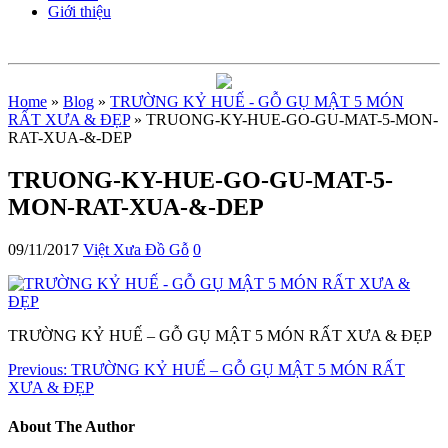
Giới thiệu
Home
»
Blog
»
TRƯỜNG KỶ HUẾ - GỖ GỤ MẬT 5 MÓN
RẤT XƯA & ĐẸP
» TRUONG-KY-HUE-GO-GU-MAT-5-MON-
RAT-XUA-&-DEP
TRUONG-KY-HUE-GO-GU-MAT-5-
MON-RAT-XUA-&-DEP
09/11/2017
Việt Xưa Đồ Gỗ
0
TRƯỜNG KỶ HUẾ – GỖ GỤ MẬT 5 MÓN RẤT XƯA & ĐẸP
Previous:
TRƯỜNG KỶ HUẾ – GỖ GỤ MẬT 5 MÓN RẤT
XƯA & ĐẸP
About The Author