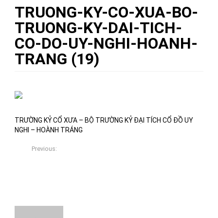
TRUONG-KY-CO-XUA-BO-
TRUONG-KY-DAI-TICH-
CO-DO-UY-NGHI-HOANH-
TRANG (19)
10/11/2017
Việt Xưa Đồ Gỗ
0
TRƯỜNG KỶ CỔ XƯA – BỘ TRƯỜNG KỶ ĐẠI TÍCH CỔ ĐỒ UY
NGHI – HOÀNH TRÁNG
Previous:
TRƯỜNG KỶ CỔ XƯA – BỘ TRƯỜNG KỶ ĐẠI TÍCH CỔ ĐỒ:
UY NGHI – HOÀNH TRÁNG
About The Author
Việt Xưa Đồ Gỗ