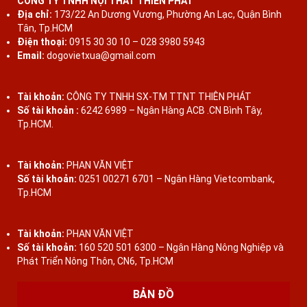
CÔNG TY TNHH NỘI THẤT THIÊN PHÁT
Địa chỉ:
173/22 An Dương Vương, Phường An Lạc, Quận Bình
Tân, Tp.HCM
Điện thoại:
0915 30 30 10 – 028 3980 5943
Email:
dogovietxua@gmail.com
Tài khoản:
CÔNG TY TNHH SX-TM TTNT THIÊN PHÁT
Số tài khoản :
6242 6989 – Ngân Hàng ACB .CN Bình Tây,
Tp.HCM.
Tài khoản:
PHAN VĂN VIỆT
Số tài khoản:
0251 00271 6701 – Ngân Hàng Vietcombank,
Tp.HCM
Tài khoản:
PHAN VĂN VIỆT
Số tài khoản:
160 520 501 6300 – Ngân Hàng Nông Nghiệp và
Phát Triển Nông Thôn, CN6, Tp.HCM
BẢN ĐỒ