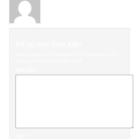
Để lại một bình luận
Email của bạn sẽ không được hiển thị công khai.
Các
trường bắt buộc được đánh dấu
*
Bình luận
*
Tên
*