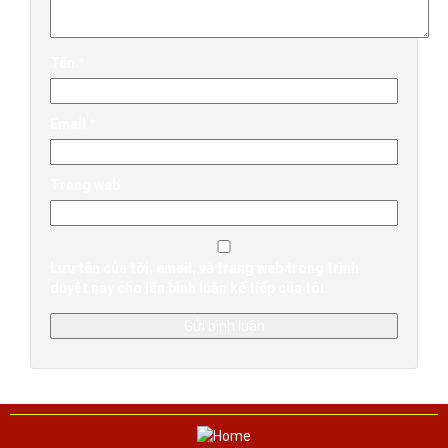
Tên
*
Email
*
Trang web
Lưu tên của tôi, email, và trang web trong trình
duyệt này cho lần bình luận kế tiếp của tôi.