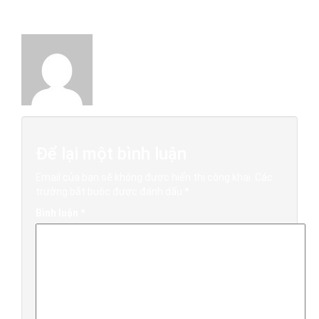
About The Author
Việt Xưa Đồ Gỗ
Để lại một bình luận
Email của bạn sẽ không được hiển thị công khai.
Các
trường bắt buộc được đánh dấu
*
Bình luận
*