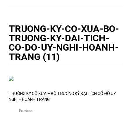
TRUONG-KY-CO-XUA-BO-
TRUONG-KY-DAI-TICH-
CO-DO-UY-NGHI-HOANH-
TRANG (11)
10/11/2017
Việt Xưa Đồ Gỗ
0
TRƯỜNG KỶ CỔ XƯA – BỘ TRƯỜNG KỶ ĐẠI TÍCH CỔ ĐỒ UY
NGHI – HOÀNH TRÁNG
Previous:
TRƯỜNG KỶ CỔ XƯA – BỘ TRƯỜNG KỶ ĐẠI TÍCH CỔ ĐỒ:
UY NGHI – HOÀNH TRÁNG