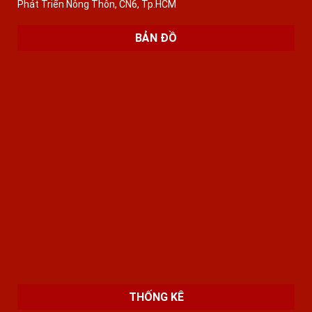
Phát Triển Nông Thôn, CN6, Tp.HCM
BẢN ĐỒ
THỐNG KÊ