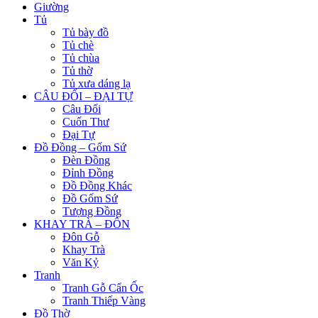
Giường
Tủ
Tủ bày đồ
Tủ chè
Tủ chùa
Tủ thờ
Tủ xưa dáng lạ
CÂU ĐỐI – ĐẠI TỰ
Câu Đối
Cuốn Thư
Đại Tự
Đồ Đồng – Gốm Sứ
Đèn Đồng
Đỉnh Đồng
Đồ Đồng Khác
Đồ Gốm Sứ
Tượng Đồng
KHAY TRÀ – ĐÔN
Đôn Gỗ
Khay Trà
Văn Kỷ
Tranh
Tranh Gỗ Cẩn Ốc
Tranh Thiếp Vàng
Đồ Thờ