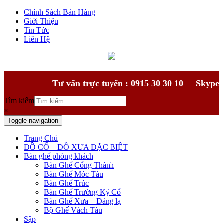
Chính Sách Bán Hàng
Giới Thiệu
Tin Tức
Liên Hệ
Tư vấn trực tuyến : 0915 30 30 10
Skype
Tìm kiếm
×
Toggle navigation
Trang Chủ
ĐỒ CỔ – ĐỒ XƯA ĐẶC BIỆT
Bàn ghế phòng khách
Bàn Ghế Cổng Thành
Bàn Ghế Móc Tàu
Bàn Ghế Trúc
Bàn Ghế Trường Kỷ Cổ
Bàn Ghế Xưa – Dáng lạ
Bộ Ghế Vách Tàu
Sập