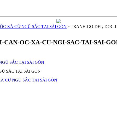
ỐC XÀ CỪ NGŨ SẮC TẠI SÀI GÒN
» TRANH-GO-DEP,-DOC-
CAN-OC-XA-CU-NGI-SAC-TAI-SAI-GON
GŨ SẮC TẠI SÀI GÒN
À CỪ NGŨ SẮC TẠI SÀI GÒN