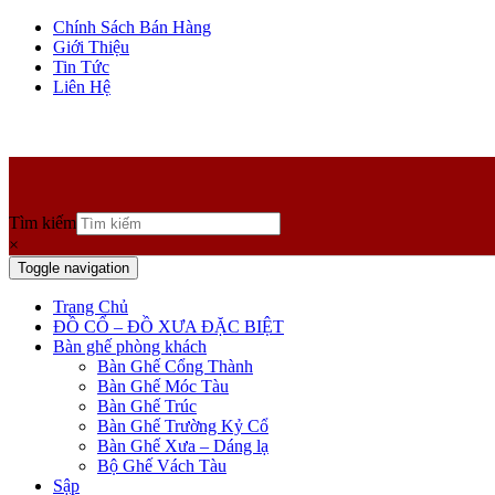
Chính Sách Bán Hàng
Giới Thiệu
Tin Tức
Liên Hệ
Tìm kiếm
×
Toggle navigation
Trang Chủ
ĐỒ CỔ – ĐỒ XƯA ĐẶC BIỆT
Bàn ghế phòng khách
Bàn Ghế Cổng Thành
Bàn Ghế Móc Tàu
Bàn Ghế Trúc
Bàn Ghế Trường Kỷ Cổ
Bàn Ghế Xưa – Dáng lạ
Bộ Ghế Vách Tàu
Sập