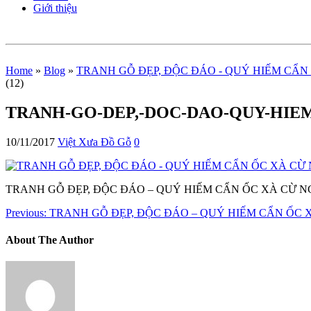
Giới thiệu
Home
»
Blog
»
TRANH GỖ ĐẸP, ĐỘC ĐÁO - QUÝ HIẾM CẨN 
(12)
TRANH-GO-DEP,-DOC-DAO-QUY-HIEM-
10/11/2017
Việt Xưa Đồ Gỗ
0
TRANH GỖ ĐẸP, ĐỘC ĐÁO – QUÝ HIẾM CẨN ỐC XÀ CỪ N
Previous:
TRANH GỖ ĐẸP, ĐỘC ĐÁO – QUÝ HIẾM CẨN ỐC X
About The Author