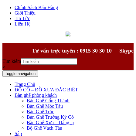
Chính Sách Bán Hàng
Giới Thiệu
Tin Tức
Liên Hệ
Tư vấn trực tuyến : 0915 30 30 10
Skype
Tìm kiếm
×
Toggle navigation
Trang Chủ
ĐỒ CỔ – ĐỒ XƯA ĐẶC BIỆT
Bàn ghế phòng khách
Bàn Ghế Cổng Thành
Bàn Ghế Móc Tàu
Bàn Ghế Trúc
Bàn Ghế Trường Kỷ Cổ
Bàn Ghế Xưa – Dáng lạ
Bộ Ghế Vách Tàu
Sập