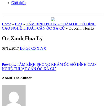
Giới thiệu
Home
»
Blog
»
TẤM BÌNH PHONG KHẢM ỐC ĐỎ ĐỈNH
CAO NGHỆ THUẬT CẨN ỐC XÀ CỪ
» Oc Xanh Hoa Ly
Oc Xanh Hoa Ly
08/12/2017
Đồ Gỗ Cổ Xưa
0
Previous:
TẤM BÌNH PHONG KHẢM ỐC ĐỎ ĐỈNH CAO
NGHỆ THUẬT CẨN ỐC XÀ CỪ
About The Author