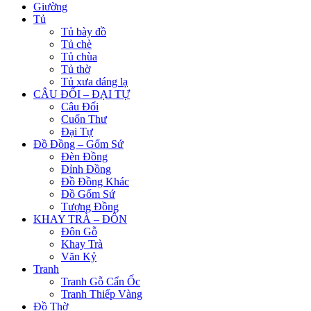
Giường
Tủ
Tủ bày đồ
Tủ chè
Tủ chùa
Tủ thờ
Tủ xưa dáng lạ
CÂU ĐỐI – ĐẠI TỰ
Câu Đối
Cuốn Thư
Đại Tự
Đồ Đồng – Gốm Sứ
Đèn Đồng
Đỉnh Đồng
Đồ Đồng Khác
Đồ Gốm Sứ
Tượng Đồng
KHAY TRÀ – ĐÔN
Đôn Gỗ
Khay Trà
Văn Kỷ
Tranh
Tranh Gỗ Cẩn Ốc
Tranh Thiếp Vàng
Đồ Thờ