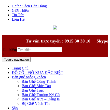
Chính Sách Bán Hàng
Giới Thiệu
Tin Tức
Liên Hệ
Tư vấn trực tuyến : 0915 30 30 10
Skype
Tìm kiếm
×
Toggle navigation
Trang Chủ
ĐỒ CỔ – ĐỒ XƯA ĐẶC BIỆT
Bàn ghế phòng khách
Bàn Ghế Cổng Thành
Bàn Ghế Móc Tàu
Bàn Ghế Trúc
Bàn Ghế Trường Kỷ Cổ
Bàn Ghế Xưa – Dáng lạ
Bộ Ghế Vách Tàu
Sập