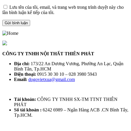
Lưu tên của tôi, email, và trang web trong trình duyệt này cho
lần bình luận kế tiếp của tôi.
CÔNG TY TNHH NỘI THẤT THIÊN PHÁT
Địa chỉ:
173/22 An Dương Vương, Phường An Lạc, Quận
Bình Tân, Tp.HCM
Điện thoại:
0915 30 30 10 – 028 3980 5943
Email:
dogovietxua@gmail.com
Tài khoản:
CÔNG TY TNHH SX-TM TTNT THIÊN
PHÁT
Số tài khoản :
6242 6989 – Ngân Hàng ACB .CN Bình Tây,
Tp.HCM.