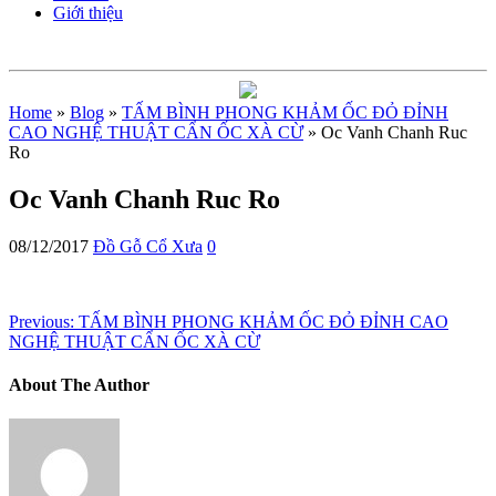
Giới thiệu
Home
»
Blog
»
TẤM BÌNH PHONG KHẢM ỐC ĐỎ ĐỈNH
CAO NGHỆ THUẬT CẨN ỐC XÀ CỪ
» Oc Vanh Chanh Ruc
Ro
Oc Vanh Chanh Ruc Ro
08/12/2017
Đồ Gỗ Cổ Xưa
0
Previous:
TẤM BÌNH PHONG KHẢM ỐC ĐỎ ĐỈNH CAO
NGHỆ THUẬT CẨN ỐC XÀ CỪ
About The Author