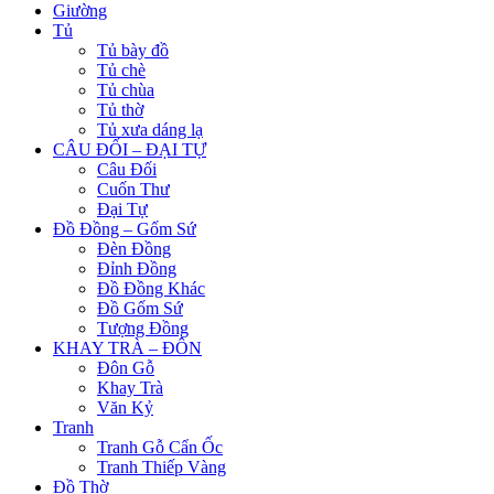
Giường
Tủ
Tủ bày đồ
Tủ chè
Tủ chùa
Tủ thờ
Tủ xưa dáng lạ
CÂU ĐỐI – ĐẠI TỰ
Câu Đối
Cuốn Thư
Đại Tự
Đồ Đồng – Gốm Sứ
Đèn Đồng
Đỉnh Đồng
Đồ Đồng Khác
Đồ Gốm Sứ
Tượng Đồng
KHAY TRÀ – ĐÔN
Đôn Gỗ
Khay Trà
Văn Kỷ
Tranh
Tranh Gỗ Cẩn Ốc
Tranh Thiếp Vàng
Đồ Thờ