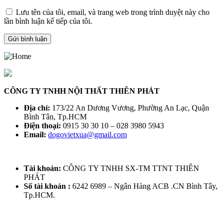
Lưu tên của tôi, email, và trang web trong trình duyệt này cho
lần bình luận kế tiếp của tôi.
CÔNG TY TNHH NỘI THẤT THIÊN PHÁT
Địa chỉ:
173/22 An Dương Vương, Phường An Lạc, Quận
Bình Tân, Tp.HCM
Điện thoại:
0915 30 30 10 – 028 3980 5943
Email:
dogovietxua@gmail.com
Tài khoản:
CÔNG TY TNHH SX-TM TTNT THIÊN
PHÁT
Số tài khoản :
6242 6989 – Ngân Hàng ACB .CN Bình Tây,
Tp.HCM.