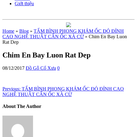
Giới thiệu
Home
»
Blog
»
TẤM BÌNH PHONG KHẢM ỐC ĐỎ ĐỈNH
CAO NGHỆ THUẬT CẨN ỐC XÀ CỪ
» Chim En Bay Luon
Rat Dep
Chim En Bay Luon Rat Dep
08/12/2017
Đồ Gỗ Cổ Xưa
0
Previous:
TẤM BÌNH PHONG KHẢM ỐC ĐỎ ĐỈNH CAO
NGHỆ THUẬT CẨN ỐC XÀ CỪ
About The Author