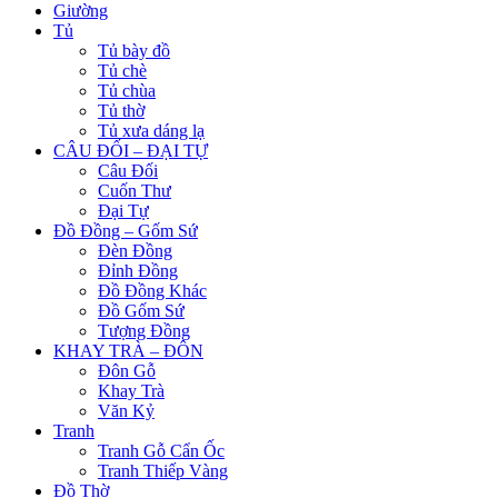
Giường
Tủ
Tủ bày đồ
Tủ chè
Tủ chùa
Tủ thờ
Tủ xưa dáng lạ
CÂU ĐỐI – ĐẠI TỰ
Câu Đối
Cuốn Thư
Đại Tự
Đồ Đồng – Gốm Sứ
Đèn Đồng
Đỉnh Đồng
Đồ Đồng Khác
Đồ Gốm Sứ
Tượng Đồng
KHAY TRÀ – ĐÔN
Đôn Gỗ
Khay Trà
Văn Kỷ
Tranh
Tranh Gỗ Cẩn Ốc
Tranh Thiếp Vàng
Đồ Thờ