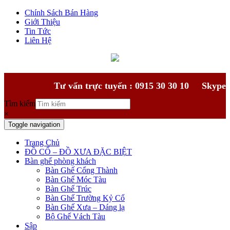
Chính Sách Bán Hàng
Giới Thiệu
Tin Tức
Liên Hệ
Tư vấn trực tuyến : 0915 30 30 10
Skype
Tìm kiếm
×
Toggle navigation
Trang Chủ
ĐỒ CỔ – ĐỒ XƯA ĐẶC BIỆT
Bàn ghế phòng khách
Bàn Ghế Cổng Thành
Bàn Ghế Móc Tàu
Bàn Ghế Trúc
Bàn Ghế Trường Kỷ Cổ
Bàn Ghế Xưa – Dáng lạ
Bộ Ghế Vách Tàu
Sập