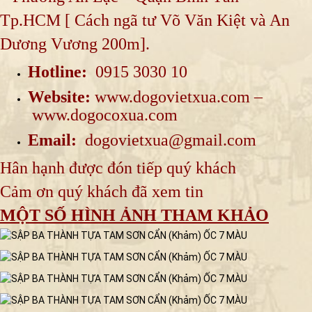
Tp.HCM [ Cách ngã tư Võ Văn Kiệt và An
Dương Vương 200m].
Hotline:
0915 3030 10
TRƯỜNG KỶ CỔ XƯA - BỘ TRƯỜNG KỶ
Website:
www.dogovietxua.com
–
ĐẠI TÍCH CỔ ĐỒ: UY NGHI - HOÀNH
www.dogocoxua.com
TRÁNG
Email:
dogovietxua@gmail.com
Hân hạnh được đón tiếp quý khách
Cảm ơn quý khách đã xem tin
MỘT SỐ HÌNH ẢNH THAM KHẢO
Liên hệ để báo giá