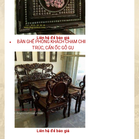
Liên hệ để báo giá
BÀN GHẾ PHÒNG KHÁCH CHẠM CHIM
TRÚC, CẨN ỐC GỖ GỤ
Liên hệ để báo giá