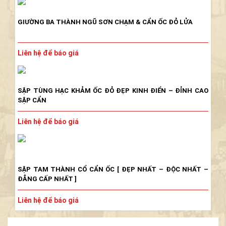
GIƯỜNG BA THÀNH NGŨ SƠN CHẠM & CẨN ỐC ĐỎ LỬA
Liên hệ để báo giá
Liên hệ để báo giá
SẬP TÙNG HẠC KHẢM ỐC ĐỎ ĐẸP KINH ĐIỂN – ĐỈNH CAO
TỦ BÀY ĐỒ GỖ GỤ CẨN ỐC ĐỎ LỬA
SẬP CẨN
TÍCH MAI HÓA LONG
Liên hệ để báo giá
SẬP TAM THÀNH CỔ CẨN ỐC [ ĐẸP NHẤT – ĐỘC NHẤT –
ĐẲNG CẤP NHẤT ]
Liên hệ để báo giá