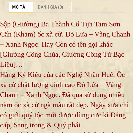
MÔ TẢ
ĐÁNH GIÁ (0)
Sập (Giường) Ba Thành Cổ Tựa Tam Sơn
Cẩn (Khảm) ốc xà cừ. Đỏ Lửa – Vàng Chanh
– Xanh Ngọc. Hay Còn có tên gọi khác
[Giường Công Chúa, Giường Công Tử Bạc
Liêu]…
Hàng Ký Kiểu của các Nghệ Nhân Huế. Ốc
xà cừ chất lượng đỉnh cao Đỏ Lửa – Vàng
Chanh – Xanh Ngọc. Đã qua sử dụng nhiều
năm ốc xà cừ ngã màu rất đẹp. Ngày xưa chỉ
có giới quý tộc mới được dùng cực kì Đẳng
cấp, Sang trọng & Quý phái .