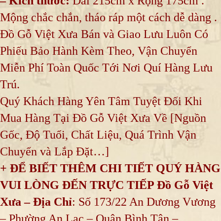
– Kích thước:
Dài 215cm x Rộng 175cm .
Mộng chắc chắn, tháo ráp một cách dễ dàng .
Đồ Gỗ Việt Xưa Bán và Giao Lưu Luôn Có
Phiếu Bảo Hành Kèm Theo, Vận Chuyển
Miễn Phí Toàn Quốc Tới Nơi Quí Hàng Lưu
Trú.
Quý Khách Hàng Yên Tâm Tuyệt Đối Khi
Mua Hàng Tại Đồ Gỗ Việt Xưa Về [Nguồn
Gốc, Độ Tuổi, Chất Liệu, Quá Trình Vận
Chuyển và Lắp Đặt…]
+ ĐỂ BIẾT THÊM CHI TIẾT QUÝ HÀNG
VUI LÒNG ĐẾN TRỰC TIẾP Đồ Gỗ Việt
Xưa – Địa Chỉ
: Số 173/22 An Dương Vương
– Phường An Lạc – Quận Bình Tân –