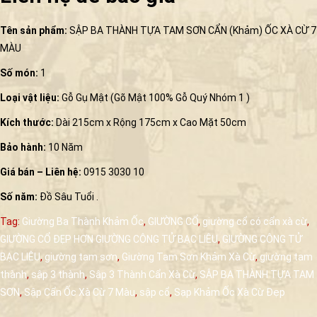
Tên sản phẩm:
SẬP BA THÀNH TỰA TAM SƠN CẨN (Khảm) ỐC XÀ CỪ 7
MÀU
Số món:
1
Loại vật liệu:
Gỗ Gụ Mật (Gõ Mật 100% Gỗ Quý Nhóm 1 )
Kích thước:
Dài 215cm x Rộng 175cm x Cao Mặt 50cm
Bảo hành:
10 Năm
Giá bán – Liên hệ:
0915 3030 10
Số năm:
Đồ Sâu Tuổi .
Tag:
Giường Ba Thành Khảm Ốc
,
GIƯỜNG CỔ
,
giường cổ có cẩn xà cừ
,
GIƯỜNG CỔ ĐẸP HƠN GIƯỜNG CÔNG TỬ BẠC LIÊU
,
GIƯỜNG CÔNG TỬ
BẠC LIÊU
,
giường tam sơn
,
Giường Tam Sơn Khảm Xà Cừ
,
giường tam
thành
,
sập 3 thành
,
Sập 3 Thành Cẩn Xà Cừ
,
SẬP BA THÀNH TỰA TAM
SƠN
,
Sập Cẩn Ốc Xà Cừ 7 Màu
,
sập cổ
,
Sạp Khảm Ốc Xà Cừ Đẹp