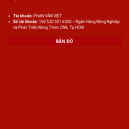
Tài khoản:
PHAN VĂN VIỆT
Số tài khoản:
160 520 501 6300 – Ngân Hàng Nông Nghiệp
và Phát Triển Nông Thôn, CN6, Tp.HCM
BẢN ĐỒ
Liên hệ để báo giá
Bàn Ghế Trường Kỷ Cổ BỘ TRƯỜNG KỶ
HUẾ VAI LẬT - 6 MÓN CẨN ỐC XÀ CỪ