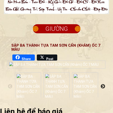
GIƯỜNG
SẬP BA THÀNH TỰA TAM SƠN CẨN (KHẢM) ỐC 7
MÀU
Share
Post
Liên hệ để báo giá