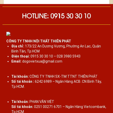
BỘ BÀN GHẾ LU Y (Louis) - ĐỒ CỔ XƯA
CẨN ỐC ĐẸP ĐẶC SẮC, ĐỘC LẠ XƯA
NAY HIẾM GẶP
CÔNG TY TNHH NỘI THẤT THIÊN PHÁT
Địa chỉ:
173/22 An Dương Vương, Phường An Lạc, Quận
Bình Tân, Tp.HCM
Điện thoại:
0915 30 30 10 – 028 3980 5943
Email:
dogovietxua@gmail.com
Tài khoản:
CÔNG TY TNHH SX-TM TTNT THIÊN PHÁT
Liên hệ để báo giá
Số tài khoản :
6242 6989 – Ngân Hàng ACB .CN Bình Tây,
BÀN GHẾ TRƯỜNG KỶ CỔ - TÍCH CỔ ĐỒ
Tp.HCM.
"ĐẸP - THANH THOÁT"
Tài khoản:
PHAN VĂN VIỆT
Số tài khoản:
0251 00271 6701 – Ngân Hàng Vietcombank,
Tp.HCM