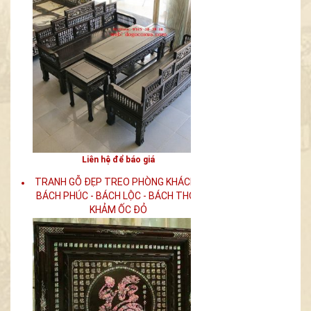
Liên hệ để báo giá
TRANH GỖ ĐẸP TREO PHÒNG KHÁCH [
BÁCH PHÚC - BÁCH LỘC - BÁCH THỌ ]
KHẢM ỐC ĐỎ