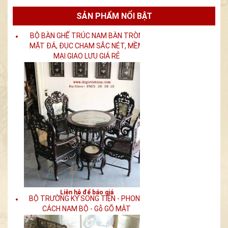
SẢN PHẨM NỔI BẬT
Liên hệ để báo giá
BỘ BÀN GHẾ TRÚC NAM BÀN TRÒN
MẶT ĐÁ, ĐỤC CHẠM SẮC NÉT, MỀM
MẠI GIAO LƯU GIÁ RẺ
Liên hệ để báo giá
BỘ TRƯỜNG KỶ SONG TIỆN - PHONG
CÁCH NAM BỘ - Gỗ GÕ MẬT