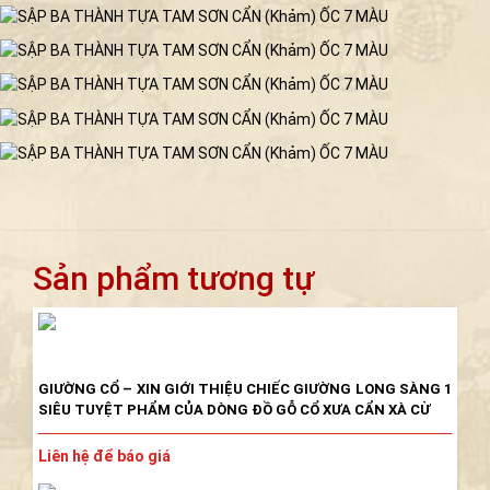
BỘ BÀN GHẾ VÁCH TÀU CẨN ỐC XÀ CỪ -
BGV 04
Sản phẩm tương tự
Liên hệ để báo giá
BỘ BÀN TRUNG ĐƯỜNG CẨN [KHẢM]
ỐC, MẶT ĐÁ TÀU
GIƯỜNG CỔ – XIN GIỚI THIỆU CHIẾC GIƯỜNG LONG SÀNG 1
SIÊU TUYỆT PHẨM CỦA DÒNG ĐỒ GỖ CỔ XƯA CẨN XÀ CỪ
Liên hệ để báo giá