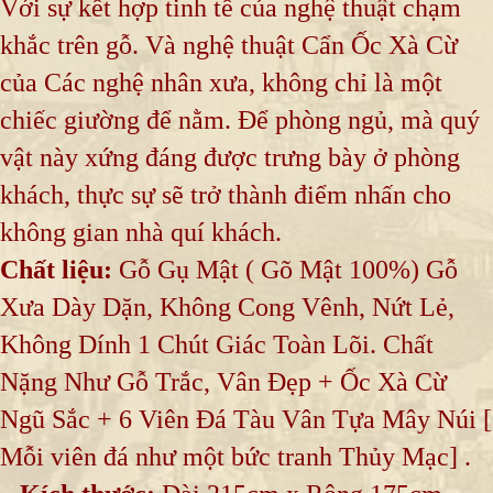
Với sự kết hợp tinh tế của nghệ thuật chạm
khắc trên gỗ. Và nghệ thuật Cẩn Ốc Xà Cừ
của Các nghệ nhân xưa, không chỉ là một
chiếc giường để nằm. Để phòng ngủ, mà quý
vật này xứng đáng được trưng bày ở phòng
khách, thực sự sẽ trở thành điểm nhấn cho
không gian nhà quí khách.
Chất liệu:
Gỗ Gụ Mật ( Gõ Mật 100%) Gỗ
Xưa Dày Dặn, Không Cong Vênh, Nứt Lẻ,
Không Dính 1 Chút Giác Toàn Lõi. Chất
Nặng Như Gỗ Trắc, Vân Đẹp + Ốc Xà Cừ
Ngũ Sắc + 6 Viên Đá Tàu Vân Tựa Mây Núi [
Mỗi viên đá như một bức tranh Thủy Mạc] .