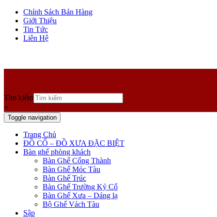
Chính Sách Bán Hàng
Giới Thiệu
Tin Tức
Liên Hệ
Tìm kiếm
×
Toggle navigation
Trang Chủ
ĐỒ CỔ – ĐỒ XƯA ĐẶC BIỆT
Bàn ghế phòng khách
Bàn Ghế Cổng Thành
Bàn Ghế Móc Tàu
Bàn Ghế Trúc
Bàn Ghế Trường Kỷ Cổ
Bàn Ghế Xưa – Dáng lạ
Bộ Ghế Vách Tàu
Sập