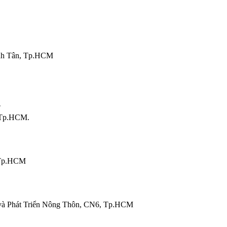
nh Tân, Tp.HCM
T
 Tp.HCM.
 Tp.HCM
và Phát Triển Nông Thôn, CN6, Tp.HCM