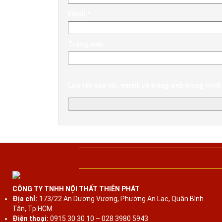
Email
*
Trang web
Lưu tên của tôi, email, và trang web trong trình 
CÔNG TY TNHH NỘI THẤT THIÊN PHÁT
Địa chỉ:
173/22 An Dương Vương, Phường An Lạc, Quận Bình
Tân, Tp.HCM
Điện thoại:
0915 30 30 10 – 028 3980 5943