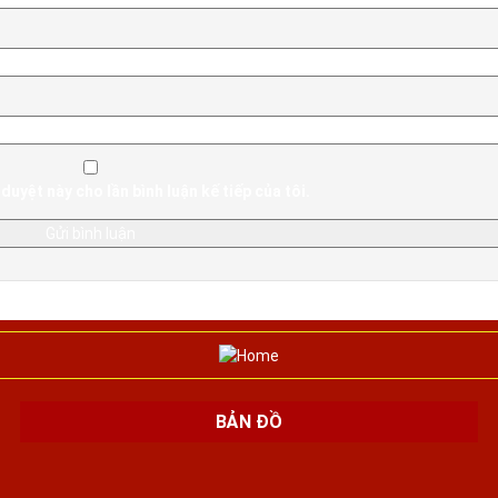
duyệt này cho lần bình luận kế tiếp của tôi.
BẢN ĐỒ