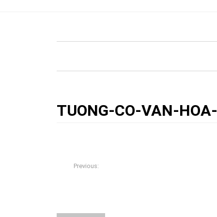
HOME
»
BLOG
»
ĐỒ CỔ BẰNG ĐỒNG - PHO TƯ
TUONG-CO-VAN-HOA
28/10/2017
admin
0
Previous:
ĐỒ CỔ BẰNG ĐỒNG – PHO TƯỢNG CỔ VĂN HÓ
(Champa) ĐẸP MÊ HOẶC
About The Author
admin