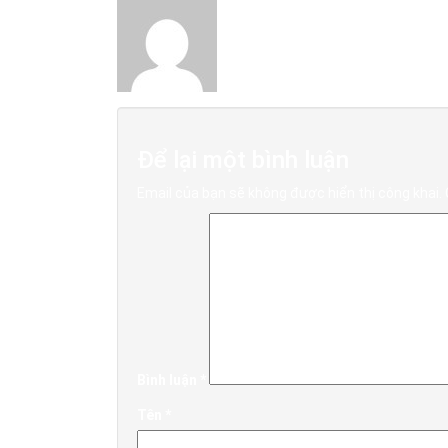
Để lại một bình luận
Email của bạn sẽ không được hiển thị công khai.
Bình luận
*
Tên
*