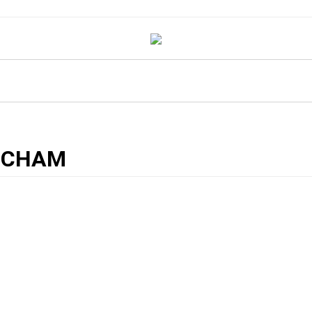
ỢNG CỔ VĂN HÓA CHĂM PA (CHAMPA) ĐẸP MÊ HOẶC
» TUONG-CO-VAN
-CHAM
A CHĂM PA