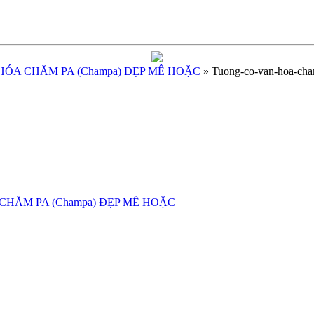
ÓA CHĂM PA (Champa) ĐẸP MÊ HOẶC
» Tuong-co-van-hoa-ch
HĂM PA (Champa) ĐẸP MÊ HOẶC