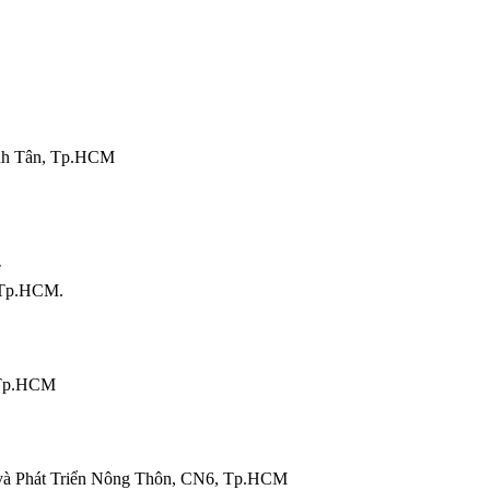
nh Tân, Tp.HCM
T
 Tp.HCM.
 Tp.HCM
và Phát Triển Nông Thôn, CN6, Tp.HCM