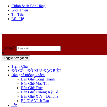
Chính Sách Bán Hàng
Giới Thiệu
Tin Tức
Liên Hệ
Tìm kiếm
×
Toggle navigation
Trang Chủ
ĐỒ CỔ – ĐỒ XƯA ĐẶC BIỆT
Bàn ghế phòng khách
Bàn Ghế Cổng Thành
Bàn Ghế Móc Tàu
Bàn Ghế Trúc
Bàn Ghế Trường Kỷ Cổ
Bàn Ghế Xưa – Dáng lạ
Bộ Ghế Vách Tàu
Sập