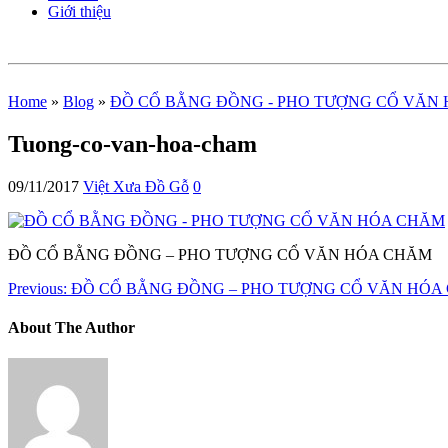
Giới thiệu
Home
»
Blog
»
ĐỒ CỔ BẰNG ĐỒNG - PHO TƯỢNG CỔ VĂN H
Tuong-co-van-hoa-cham
09/11/2017
Việt Xưa Đồ Gỗ
0
ĐỒ CỔ BẰNG ĐỒNG – PHO TƯỢNG CỔ VĂN HÓA CHĂM
Previous:
ĐỒ CỔ BẰNG ĐỒNG – PHO TƯỢNG CỔ VĂN HÓA C
About The Author