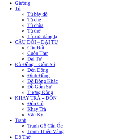
Giường
Tủ
Tủ bày đồ
Tủ chè
Tủ chùa
Tủ thờ
Tủ xưa dáng lạ
CÂU ĐỐI – ĐẠI TỰ
Câu Đối
Cuốn Thư
Đại Tự
Đồ Đồng – Gốm Sứ
Đèn Đồng
Đỉnh Đồng
Đồ Đồng Khác
Đồ Gốm Sứ
Tượng Đồng
KHAY TRÀ – ĐÔN
Đôn Gỗ
Khay Trà
Văn Kỷ
Tranh
Tranh Gỗ Cẩn Ốc
Tranh Thiếp Vàng
Đồ Thờ