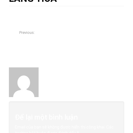
08/11/2017
admin
0
Previous:
CUỐN THƯ KHẢM ỐC ĐỎ LỬA, VÀNG CHANH BA CHỮ:
ĐỨC – LƯU – QUANG
About The Author
admin
Để lại một bình luận
Email của bạn sẽ không được hiển thị công khai.
Các