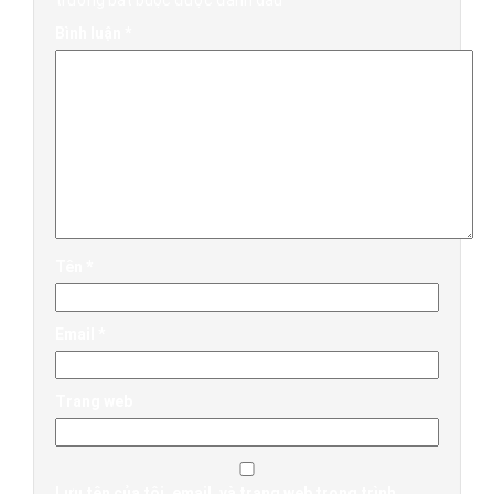
trường bắt buộc được đánh dấu
*
Bình luận
*
Tên
*
Email
*
Trang web
Lưu tên của tôi, email, và trang web trong trình