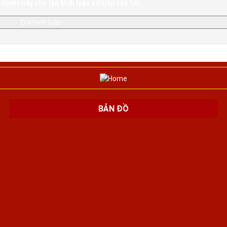
duyệt này cho lần bình luận kế tiếp của tôi.
BẢN ĐỒ