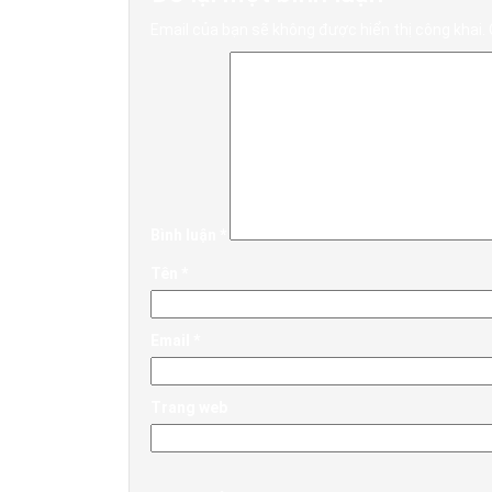
Email của bạn sẽ không được hiển thị công khai.
Bình luận
*
Tên
*
Email
*
Trang web