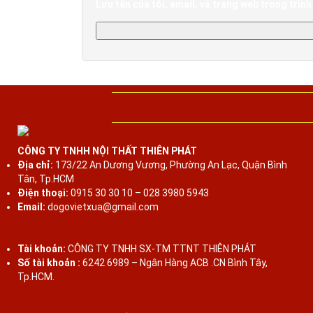
Lưu tên của tôi, email, và trang web trong trình 
CÔNG TY TNHH NỘI THẤT THIÊN PHÁT
Địa chỉ:
173/22 An Dương Vương, Phường An Lạc, Quận Bình
Tân, Tp.HCM
Điện thoại:
0915 30 30 10 – 028 3980 5943
Email:
dogovietxua@gmail.com
Tài khoản:
CÔNG TY TNHH SX-TM TTNT THIÊN PHÁT
Số tài khoản :
6242 6989 – Ngân Hàng ACB .CN Bình Tây,
Tp.HCM.