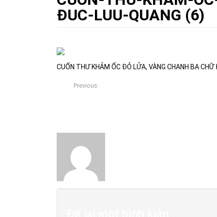
ĐUC-LUU-QUANG (6)
10/11/2017
Việt Xưa Đồ Gỗ
0
CUỐN THƯ KHẢM ỐC ĐỎ LỬA, VÀNG CHANH BA CHỮ 
Previous:
CUỐN THƯ KHẢM ỐC ĐỎ LỬA, VÀNG CHANH BA
LƯU – QUANG
About The Author
Việt Xưa Đồ Gỗ
Để lại một bình luận