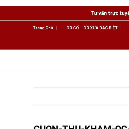
Tư vấn trực tuy
Trang Chủ
ĐỒ CỔ – ĐỒ XƯA ĐẶC BIỆT
HOME
»
BLOG
»
CUỐN THƯ KHẢM ỐC ĐỎ LỬA,
CUON-THU-KHAM-OC