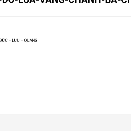
ĐỨC – LƯU – QUANG
 CHỮ: ĐỨC –