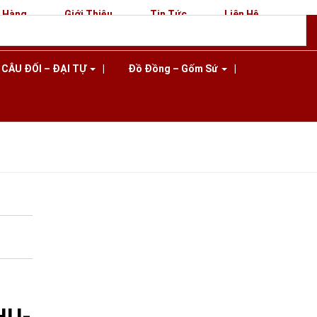
n Hàng
Giới Thiệu
Tin Tức
Liên Hệ
CÂU ĐỐI – ĐẠI TỰ
Đồ Đồng – Gốm Sứ
-LUA-
G (6)
HU-