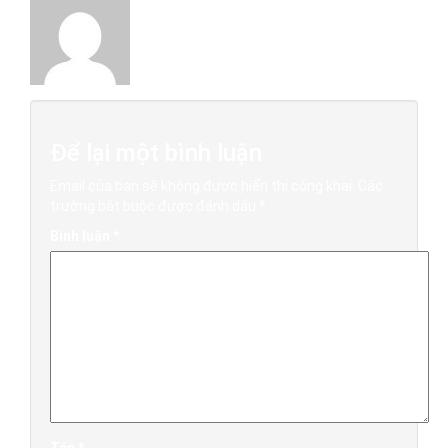
Để lại một bình luận
Email của bạn sẽ không được hiển thị công khai.
Các
trường bắt buộc được đánh dấu
*
Bình luận
*