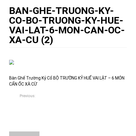
BAN-GHE-TRUONG-KY-
CO-BO-TRUONG-KY-HUE-
VAI-LAT-6-MON-CAN-OC-
XA-CU (2)
09/11/2017
Việt Xưa Đồ Gỗ
0
Bàn Ghế Trường Kỷ Cổ BỘ TRƯỜNG KỶ HUẾ VAI LẬT – 6 MÓN
CẨN ỐC XÀ CỪ
Previous:
Bàn Ghế Trường Kỷ Cổ BỘ TRƯỜNG KỶ HUẾ VAI LẬT – 6
MÓN CẨN ỐC XÀ CỪ
About The Author
Việt Xưa Đồ Gỗ