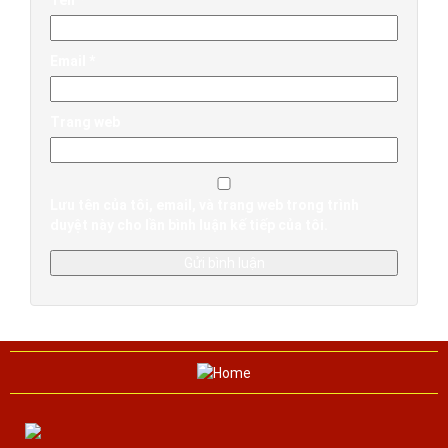
Tên
*
Email
*
Trang web
Lưu tên của tôi, email, và trang web trong trình
duyệt này cho lần bình luận kế tiếp của tôi.