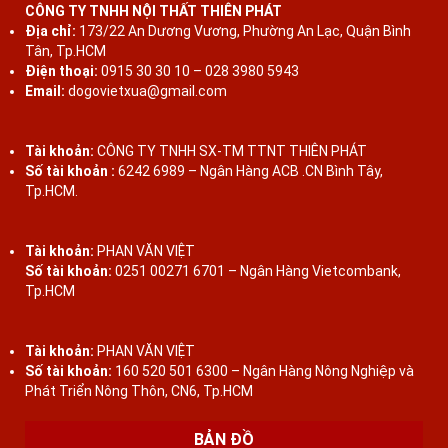
CÔNG TY TNHH NỘI THẤT THIÊN PHÁT
Địa chỉ:
173/22 An Dương Vương, Phường An Lạc, Quận Bình
Tân, Tp.HCM
Điện thoại:
0915 30 30 10 – 028 3980 5943
Email:
dogovietxua@gmail.com
Tài khoản:
CÔNG TY TNHH SX-TM TTNT THIÊN PHÁT
Số tài khoản :
6242 6989 – Ngân Hàng ACB .CN Bình Tây,
Tp.HCM.
Tài khoản:
PHAN VĂN VIỆT
Số tài khoản:
0251 00271 6701 – Ngân Hàng Vietcombank,
Tp.HCM
Tài khoản:
PHAN VĂN VIỆT
Số tài khoản:
160 520 501 6300 – Ngân Hàng Nông Nghiệp và
Phát Triển Nông Thôn, CN6, Tp.HCM
BẢN ĐỒ