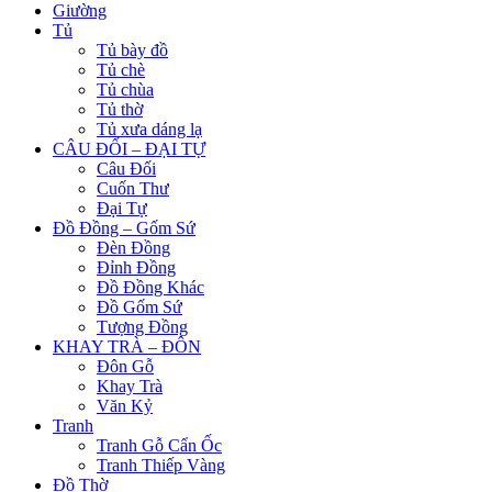
Giường
Tủ
Tủ bày đồ
Tủ chè
Tủ chùa
Tủ thờ
Tủ xưa dáng lạ
CÂU ĐỐI – ĐẠI TỰ
Câu Đối
Cuốn Thư
Đại Tự
Đồ Đồng – Gốm Sứ
Đèn Đồng
Đỉnh Đồng
Đồ Đồng Khác
Đồ Gốm Sứ
Tượng Đồng
KHAY TRÀ – ĐÔN
Đôn Gỗ
Khay Trà
Văn Kỷ
Tranh
Tranh Gỗ Cẩn Ốc
Tranh Thiếp Vàng
Đồ Thờ