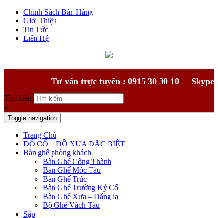
Chính Sách Bán Hàng
Giới Thiệu
Tin Tức
Liên Hệ
Tư vấn trực tuyến : 0915 30 30 10
Skype
Tìm kiếm
×
Toggle navigation
Trang Chủ
ĐỒ CỔ – ĐỒ XƯA ĐẶC BIỆT
Bàn ghế phòng khách
Bàn Ghế Cổng Thành
Bàn Ghế Móc Tàu
Bàn Ghế Trúc
Bàn Ghế Trường Kỷ Cổ
Bàn Ghế Xưa – Dáng lạ
Bộ Ghế Vách Tàu
Sập