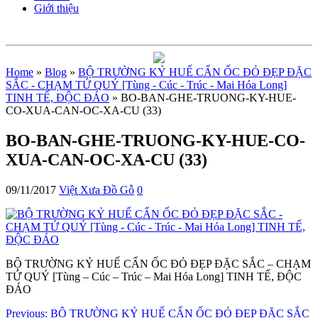
Giới thiệu
Home
»
Blog
»
BỘ TRƯỜNG KỶ HUẾ CẨN ỐC ĐỎ ĐẸP ĐẶC
SẮC - CHẠM TỨ QUÝ [Tùng - Cúc - Trúc - Mai Hóa Long]
TINH TẾ, ĐỘC ĐÁO
» BO-BAN-GHE-TRUONG-KY-HUE-
CO-XUA-CAN-OC-XA-CU (33)
BO-BAN-GHE-TRUONG-KY-HUE-CO-
XUA-CAN-OC-XA-CU (33)
09/11/2017
Việt Xưa Đồ Gỗ
0
BỘ TRƯỜNG KỶ HUẾ CẨN ỐC ĐỎ ĐẸP ĐẶC SẮC – CHẠM
TỨ QUÝ [Tùng – Cúc – Trúc – Mai Hóa Long] TINH TẾ, ĐỘC
ĐÁO
Previous:
BỘ TRƯỜNG KỶ HUẾ CẨN ỐC ĐỎ ĐẸP ĐẶC SẮC