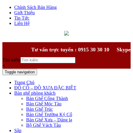
Chính Sách Bán Hàng
Giới Thiệu
Tin Tức
Liên Hệ
Tư vấn trực tuyến : 0915 30 30 10
Skype
Tìm kiếm
×
Toggle navigation
Trang Chủ
ĐỒ CỔ – ĐỒ XƯA ĐẶC BIỆT
Bàn ghế phòng khách
Bàn Ghế Cổng Thành
Bàn Ghế Móc Tàu
Bàn Ghế Trúc
Bàn Ghế Trường Kỷ Cổ
Bàn Ghế Xưa – Dáng lạ
Bộ Ghế Vách Tàu
Sập