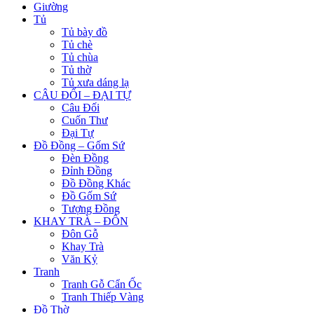
Giường
Tủ
Tủ bày đồ
Tủ chè
Tủ chùa
Tủ thờ
Tủ xưa dáng lạ
CÂU ĐỐI – ĐẠI TỰ
Câu Đối
Cuốn Thư
Đại Tự
Đồ Đồng – Gốm Sứ
Đèn Đồng
Đỉnh Đồng
Đồ Đồng Khác
Đồ Gốm Sứ
Tượng Đồng
KHAY TRÀ – ĐÔN
Đôn Gỗ
Khay Trà
Văn Kỷ
Tranh
Tranh Gỗ Cẩn Ốc
Tranh Thiếp Vàng
Đồ Thờ