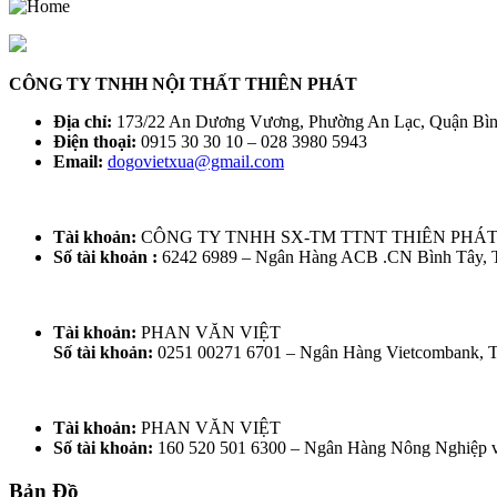
CÔNG TY TNHH NỘI THẤT THIÊN PHÁT
Địa chỉ:
173/22 An Dương Vương, Phường An Lạc, Quận Bì
Điện thoại:
0915 30 30 10 – 028 3980 5943
Email:
dogovietxua@gmail.com
Tài khoản:
CÔNG TY TNHH SX-TM TTNT THIÊN PHÁ
Số tài khoản :
6242 6989 – Ngân Hàng ACB .CN Bình Tây,
Tài khoản:
PHAN VĂN VIỆT
Số tài khoản:
0251 00271 6701 – Ngân Hàng Vietcombank,
Tài khoản:
PHAN VĂN VIỆT
Số tài khoản:
160 520 501 6300 – Ngân Hàng Nông Nghiệp 
Bản Đồ