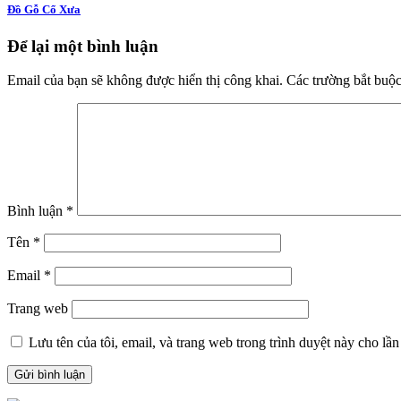
Đồ Gỗ Cổ Xưa
Để lại một bình luận
Email của bạn sẽ không được hiển thị công khai.
Các trường bắt buộ
Bình luận
*
Tên
*
Email
*
Trang web
Lưu tên của tôi, email, và trang web trong trình duyệt này cho lần 