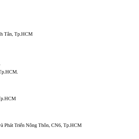
nh Tân, Tp.HCM
T
 Tp.HCM.
 Tp.HCM
và Phát Triển Nông Thôn, CN6, Tp.HCM