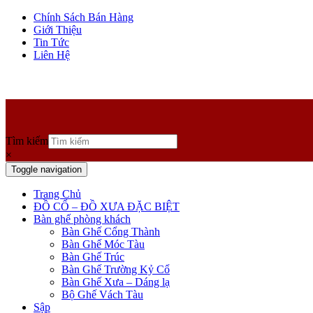
Chính Sách Bán Hàng
Giới Thiệu
Tin Tức
Liên Hệ
Tìm kiếm
×
Toggle navigation
Trang Chủ
ĐỒ CỔ – ĐỒ XƯA ĐẶC BIỆT
Bàn ghế phòng khách
Bàn Ghế Cổng Thành
Bàn Ghế Móc Tàu
Bàn Ghế Trúc
Bàn Ghế Trường Kỷ Cổ
Bàn Ghế Xưa – Dáng lạ
Bộ Ghế Vách Tàu
Sập