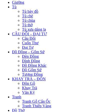
Giường
Tủ
Tủ bày đồ
Tủ chè
Tủ chùa
Tủ thờ
Tủ xưa dáng lạ
CÂU ĐỐI – ĐẠI TỰ
Câu Đối
Cuốn Thư
Đại Tự
Đồ Đồng – Gốm Sứ
Đèn Đồng
Đỉnh Đồng
Đồ Đồng Khác
Đồ Gốm Sứ
Tượng Đồng
KHAY TRÀ – ĐÔN
Đôn Gỗ
Khay Trà
Văn Kỷ
Tranh
Tranh Gỗ Cẩn Ốc
Tranh Thiếp Vàng
Đồ Thờ