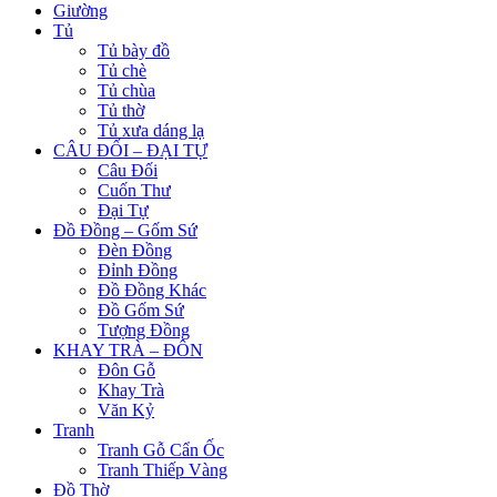
Giường
Tủ
Tủ bày đồ
Tủ chè
Tủ chùa
Tủ thờ
Tủ xưa dáng lạ
CÂU ĐỐI – ĐẠI TỰ
Câu Đối
Cuốn Thư
Đại Tự
Đồ Đồng – Gốm Sứ
Đèn Đồng
Đỉnh Đồng
Đồ Đồng Khác
Đồ Gốm Sứ
Tượng Đồng
KHAY TRÀ – ĐÔN
Đôn Gỗ
Khay Trà
Văn Kỷ
Tranh
Tranh Gỗ Cẩn Ốc
Tranh Thiếp Vàng
Đồ Thờ