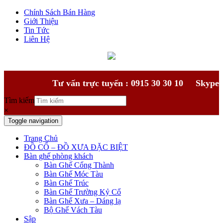
Chính Sách Bán Hàng
Giới Thiệu
Tin Tức
Liên Hệ
Tư vấn trực tuyến : 0915 30 30 10
Skype
Tìm kiếm
×
Toggle navigation
Trang Chủ
ĐỒ CỔ – ĐỒ XƯA ĐẶC BIỆT
Bàn ghế phòng khách
Bàn Ghế Cổng Thành
Bàn Ghế Móc Tàu
Bàn Ghế Trúc
Bàn Ghế Trường Kỷ Cổ
Bàn Ghế Xưa – Dáng lạ
Bộ Ghế Vách Tàu
Sập