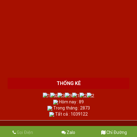
THỐNG KÊ
Hôm nay : 89
Trong tháng : 2873
Tất cả : 1039122
2017 COPYRIGHT © ĐỒ GỖ CỔ XƯA.
Gọi Điện
Zalo
Chỉ Đường