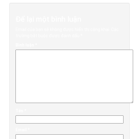
Để lại một bình luận
Email của bạn sẽ không được hiển thị công khai.
Các
trường bắt buộc được đánh dấu
*
Bình luận
*
Tên
*
Email
*