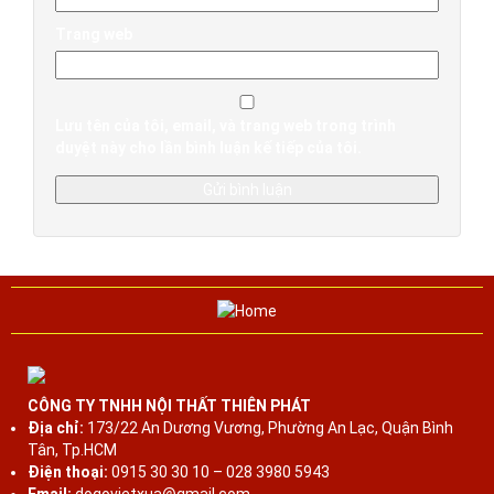
Trang web
Lưu tên của tôi, email, và trang web trong trình
duyệt này cho lần bình luận kế tiếp của tôi.
CÔNG TY TNHH NỘI THẤT THIÊN PHÁT
Địa chỉ:
173/22 An Dương Vương, Phường An Lạc, Quận Bình
Tân, Tp.HCM
Điện thoại:
0915 30 30 10 – 028 3980 5943