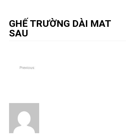
GHẾ TRƯỜNG DÀI MAT
SAU
05/12/2017
Đồ Gỗ Cổ Xưa
0
Previous:
BỘ TRƯỜNG KỶ CỔ NGŨ SƠN CẨN ỐC ĐẸP – SANG
TRỌNG – ĐẲNG CẤP VƯỢT THỜI GIAN
About The Author
Đồ Gỗ Cổ Xưa