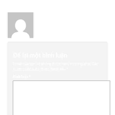
About The Author
Việt Xưa Đồ Gỗ
Để lại một bình luận
Email của bạn sẽ không được hiển thị công khai.
Các
trường bắt buộc được đánh dấu
*
Bình luận
*