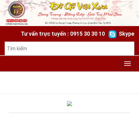
Tư vấn trực tuyến : 0915 30 30 10
Skype
Toggl
navig
HOME
»
BLOG
»
BỘ TRANH TỨ ĐẠI MỸ NHÂN KIỆT TÁC
CẨN (KHẢM) ỐC - ỐC ĐỎ ĐẸP QUÝ HIẾM
» BO-TRANH-TU-
DAI-MY-NHAN-KIET-TAC-CAN-OC-OC-DO-DEP-QUY-HIEM
(2)