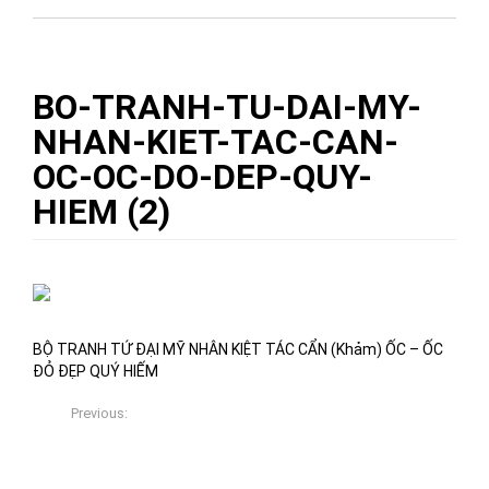
BO-TRANH-TU-DAI-MY-
NHAN-KIET-TAC-CAN-
OC-OC-DO-DEP-QUY-
HIEM (2)
10/11/2017
Việt Xưa Đồ Gỗ
0
BỘ TRANH TỨ ĐẠI MỸ NHÂN KIỆT TÁC CẨN (Khảm) ỐC – ỐC
ĐỎ ĐẸP QUÝ HIẾM
Previous:
BỘ TRANH TỨ ĐẠI MỸ NHÂN KIỆT TÁC CẨN (Khảm) ỐC
– ỐC ĐỎ ĐẸP QUÝ HIẾM