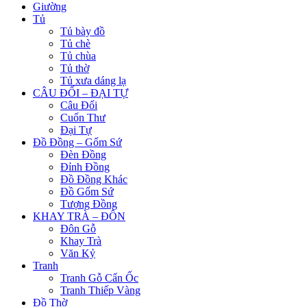
Giường
Tủ
Tủ bày đồ
Tủ chè
Tủ chùa
Tủ thờ
Tủ xưa dáng lạ
CÂU ĐỐI – ĐẠI TỰ
Câu Đối
Cuốn Thư
Đại Tự
Đồ Đồng – Gốm Sứ
Đèn Đồng
Đỉnh Đồng
Đồ Đồng Khác
Đồ Gốm Sứ
Tượng Đồng
KHAY TRÀ – ĐÔN
Đôn Gỗ
Khay Trà
Văn Kỷ
Tranh
Tranh Gỗ Cẩn Ốc
Tranh Thiếp Vàng
Đồ Thờ