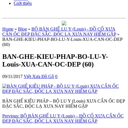
Giới thiệu
Home
»
Blog
»
BỘ BÀN GHẾ LU Y (Louis) - ĐỒ CỔ XƯA
CẨN ỐC ĐẸP ĐẶC SẮC, ĐỘC LẠ XƯA NAY HIẾM GẶP
»
BAN-GHE-KIEU-PHAP-BO-LU-Y-Louis-XUA-CAN-OC-DEP
(60)
BAN-GHE-KIEU-PHAP-BO-LU-Y-
Louis-XUA-CAN-OC-DEP (60)
09/11/2017
Việt Xưa Đồ Gỗ
0
BÀN GHẾ KIỂU PHÁP – BỘ LU Y (Louis) XƯA CẨN ỐC ĐẸP
ĐẶC SẮC, ĐỘC LẠ XƯA NAY HIẾM GẶP
Previous:
BỘ BÀN GHẾ LU Y (Louis) – ĐỒ CỔ XƯA CẨN ỐC
ĐẸP ĐẶC SẮC, ĐỘC LẠ XƯA NAY HIẾM GẶP