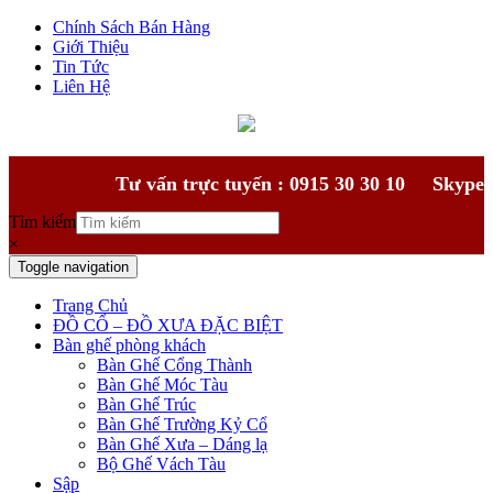
Chính Sách Bán Hàng
Giới Thiệu
Tin Tức
Liên Hệ
Tư vấn trực tuyến : 0915 30 30 10
Skype
Tìm kiếm
×
Toggle navigation
Trang Chủ
ĐỒ CỔ – ĐỒ XƯA ĐẶC BIỆT
Bàn ghế phòng khách
Bàn Ghế Cổng Thành
Bàn Ghế Móc Tàu
Bàn Ghế Trúc
Bàn Ghế Trường Kỷ Cổ
Bàn Ghế Xưa – Dáng lạ
Bộ Ghế Vách Tàu
Sập