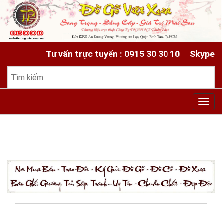
Tư vấn trực tuyến : 0915 30 30 10
Skype
Toggl
navig
HOME
»
BLOG
»
BỘ BÀN GHẾ LU Y (LOUIS) - ĐỒ CỔ XƯA