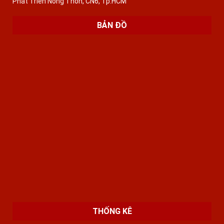
Phát Triển Nông Thôn, CN6, Tp.HCM
BẢN ĐỒ
THỐNG KÊ