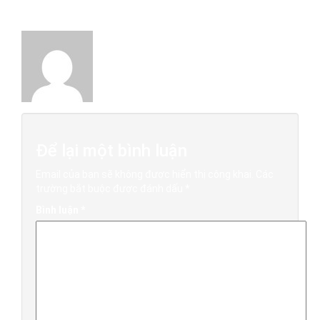
About The Author
Việt Xưa Đồ Gỗ
Để lại một bình luận
Email của bạn sẽ không được hiển thị công khai.
Các
trường bắt buộc được đánh dấu
*
Bình luận
*