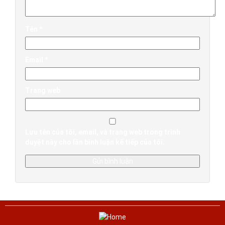
Tên
*
Email
*
Trang web
Lưu tên của tôi, email, và trang web trong trình
duyệt này cho lần bình luận kế tiếp của tôi.