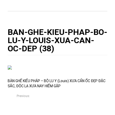
CẨN ỐC ĐẸP ĐẶC SẮC, ĐỘC LẠ XƯA NAY HIẾM GẶP
» BAN-
GHE-KIEU-PHAP-BO-LU-Y-LOUIS-XUA-CAN-OC-DEP (38)
BAN-GHE-KIEU-PHAP-BO-
LU-Y-LOUIS-XUA-CAN-
OC-DEP (38)
09/11/2017
Việt Xưa Đồ Gỗ
0
BÀN GHẾ KIỂU PHÁP – BỘ LU Y (Louis) XƯA CẨN ỐC ĐẸP ĐẶC
SẮC, ĐỘC LẠ XƯA NAY HIẾM GẶP
Previous:
BỘ BÀN GHẾ LU Y (Louis) – ĐỒ CỔ XƯA CẨN ỐC ĐẸP
ĐẶC SẮC, ĐỘC LẠ XƯA NAY HIẾM GẶP