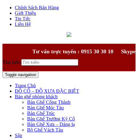
Chính Sách Bán Hàng
Giới Thiệu
Tin Tức
Liên Hệ
Tư vấn trực tuyến : 0915 30 30 10
Skype
Tìm kiếm
×
Toggle navigation
Trang Chủ
ĐỒ CỔ – ĐỒ XƯA ĐẶC BIỆT
Bàn ghế phòng khách
Bàn Ghế Cổng Thành
Bàn Ghế Móc Tàu
Bàn Ghế Trúc
Bàn Ghế Trường Kỷ Cổ
Bàn Ghế Xưa – Dáng lạ
Bộ Ghế Vách Tàu
Sập