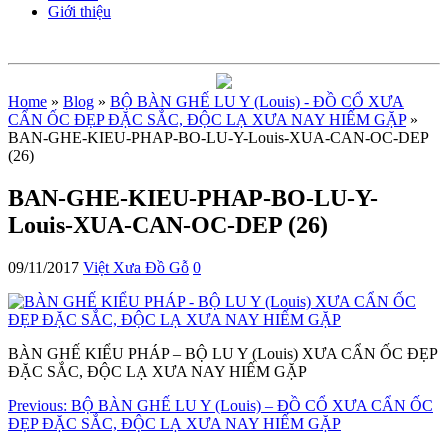
Giới thiệu
Home
»
Blog
»
BỘ BÀN GHẾ LU Y (Louis) - ĐỒ CỔ XƯA
CẨN ỐC ĐẸP ĐẶC SẮC, ĐỘC LẠ XƯA NAY HIẾM GẶP
»
BAN-GHE-KIEU-PHAP-BO-LU-Y-Louis-XUA-CAN-OC-DEP
(26)
BAN-GHE-KIEU-PHAP-BO-LU-Y-
Louis-XUA-CAN-OC-DEP (26)
09/11/2017
Việt Xưa Đồ Gỗ
0
BÀN GHẾ KIỂU PHÁP – BỘ LU Y (Louis) XƯA CẨN ỐC ĐẸP
ĐẶC SẮC, ĐỘC LẠ XƯA NAY HIẾM GẶP
Previous:
BỘ BÀN GHẾ LU Y (Louis) – ĐỒ CỔ XƯA CẨN ỐC
ĐẸP ĐẶC SẮC, ĐỘC LẠ XƯA NAY HIẾM GẶP