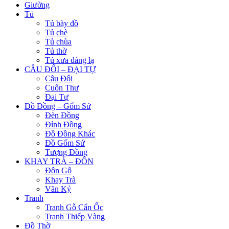
Giường
Tủ
Tủ bày đồ
Tủ chè
Tủ chùa
Tủ thờ
Tủ xưa dáng lạ
CÂU ĐỐI – ĐẠI TỰ
Câu Đối
Cuốn Thư
Đại Tự
Đồ Đồng – Gốm Sứ
Đèn Đồng
Đỉnh Đồng
Đồ Đồng Khác
Đồ Gốm Sứ
Tượng Đồng
KHAY TRÀ – ĐÔN
Đôn Gỗ
Khay Trà
Văn Kỷ
Tranh
Tranh Gỗ Cẩn Ốc
Tranh Thiếp Vàng
Đồ Thờ