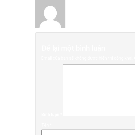
Để lại một bình luận
Email của bạn sẽ không được hiển thị công khai.
Bình luận
*
Tên
*