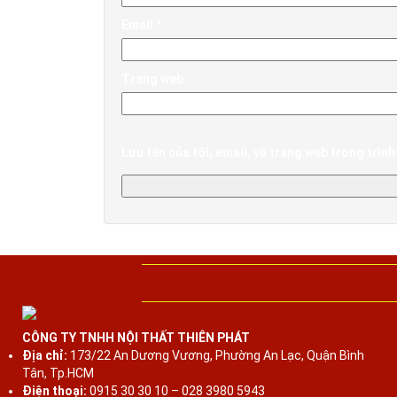
Email
*
Trang web
Lưu tên của tôi, email, và trang web trong trình 
CÔNG TY TNHH NỘI THẤT THIÊN PHÁT
Địa chỉ:
173/22 An Dương Vương, Phường An Lạc, Quận Bình
Tân, Tp.HCM
Điện thoại:
0915 30 30 10 – 028 3980 5943