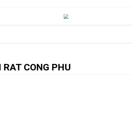
IS KHẢM ỐC - ĐỤC CHẠM HOA LÁ TÂY KINH ĐIỂN
» CHAN BAN DUC CHA
CON
 RAT CONG PHU
ĐỤC CHẠM