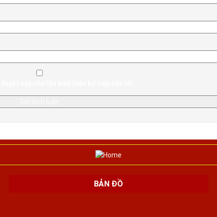
duyệt này cho lần bình luận kế tiếp của tôi.
BẢN ĐỒ