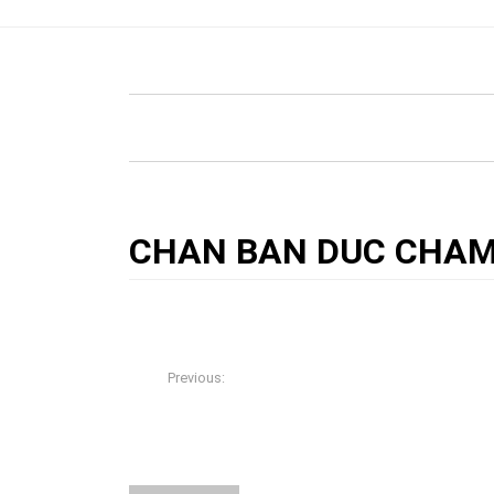
HOME
»
BLOG
»
BÀN BÀY ĐỒ BÁN NGUYỆT LOU
CHAN BAN DUC CHAM
17/06/2018
Đồ Gỗ Cổ Xưa
0
Previous:
BÀN BÀY ĐỒ BÁN NGUYỆT LOUIS KHẢM ỐC – 
HOA LÁ TÂY KINH ĐIỂN
About The Author
Đồ Gỗ Cổ Xưa