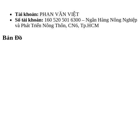
Tài khoản:
PHAN VĂN VIỆT
Số tài khoản:
160 520 501 6300 – Ngân Hàng Nông Nghiệp
và Phát Triển Nông Thôn, CN6, Tp.HCM
Bản Đồ
TRƯỜNG KỶ HUẾ - GỖ GỤ MẬT 5
MÓN RẤT XƯA & ĐẸP
Liên hệ để báo giá