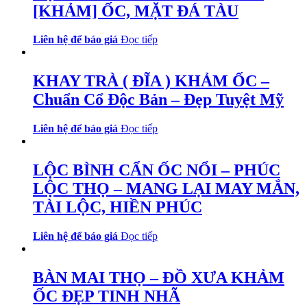
[KHẢM] ỐC, MẶT ĐÁ TÀU
Liên hệ để báo giá
Đọc tiếp
KHAY TRÀ ( ĐĨA ) KHẢM ỐC –
Chuẩn Cổ Độc Bản – Đẹp Tuyệt Mỹ
Liên hệ để báo giá
Đọc tiếp
LỘC BÌNH CẨN ỐC NỔI – PHÚC
LỘC THỌ – MANG LẠI MAY MẮN,
TÀI LỘC, HIỀN PHÚC
Liên hệ để báo giá
Đọc tiếp
BÀN MAI THỌ – ĐỒ XƯA KHẢM
ỐC ĐẸP TINH NHÃ