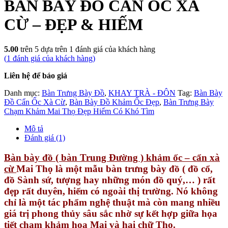
BÀN BÀY ĐỒ CẨN ỐC XÀ
CỪ – ĐẸP & HIẾM
5.00
trên 5 dựa trên
1
đánh giá của khách hàng
(
1
đánh giá của khách hàng)
Liên hệ để báo giá
Danh mục:
Bàn Trưng Bày Đồ
,
KHAY TRÀ - ĐÔN
Tag:
Bàn Bày
Đồ Cẩn Ốc Xà Cừ
,
Bàn Bày Đồ Khảm Ốc Đẹp
,
Bàn Trưng Bày
Chạm Khảm Mai Thọ Đẹp Hiếm Có Khó Tìm
Mô tả
Đánh giá (1)
Bàn bày đồ ( bàn Trung Đường ) khảm ốc – cẩn xà
cừ
Mai Thọ là một mẫu bàn trưng bày đồ ( đồ cổ,
đồ Sành sứ, tượng hay những món đồ quý,… ) rất
đẹp rất duyên, hiếm có ngoài thị trường.
Nó không
chỉ là một tác phẩm nghệ thuật mà còn mang nhiều
giá trị phong thủy sâu sắc nhờ sự kết hợp giữa họa
tiết chạm khảm hoa Mai và hai chữ Thọ.