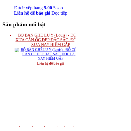
Được xếp hạng
5.00
5 sao
Liên hệ để báo giá
Đọc tiếp
Sản phẩm nổi bật
BỘ BÀN GHẾ LU Y (Louis) - ĐỒ CỔ
XƯA CẨN ỐC ĐẸP ĐẶC SẮC, ĐỘC LẠ
XƯA NAY HIẾM GẶP
Liên hệ để báo giá
BÀN GHẾ TRƯỜNG KỶ CỔ - TÍCH CỔ