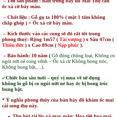
–
Tên sản phẩm
: Bàn trưng bày đồ Mai Thọ cẩn
ốc xà cừ bảy màu.
–
Chất liệu
:
Gỗ gụ ta 100% ( mặt 1 tấm không
chắp ghép )
+ Ốc xà cừ bảy màu.
–
Kích thướ
c vào các cung số đỏ rất tốt trong
phong thuỷ: Rộng 1m57 (
Tài vượng
) x Sâu 47cm (
Thiên đức
) x Cao 89cm (
Nạp phúc
).
–
Bảo hành
: 10 năm
(
Gỗ đúng chủng loại, Không co
ngót nứt nẻ cong vênh – Ốc xà cừ Không bong tróc,
Không bung bật,…).
Chiếc bàn sâu tuổi – quý vị mua về sử dụng
✅
không lo gỗ bị co ngót nứt nẻ hay ốc bị bong tróc
bung bật.
* Ý nghĩa phong thủy của bàn bày đồ khảm ốc mai
cài song thọ này.
Thu hút tài lộc và may mắn: Họa tiết hoa mai