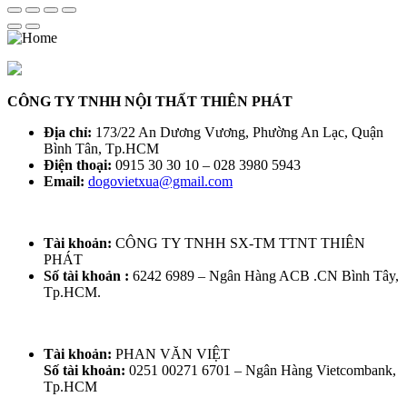
ĐỒ "ĐẸP - THANH THOÁT"
Liên hệ để báo giá
CÔNG TY TNHH NỘI THẤT THIÊN PHÁT
Địa chỉ:
173/22 An Dương Vương, Phường An Lạc, Quận
Bình Tân, Tp.HCM
Điện thoại:
0915 30 30 10 – 028 3980 5943
Email:
dogovietxua@gmail.com
Tài khoản:
CÔNG TY TNHH SX-TM TTNT THIÊN
PHÁT
Số tài khoản :
6242 6989 – Ngân Hàng ACB .CN Bình Tây,
Bàn Ghế Trường Kỷ Cổ BỘ TRƯỜNG KỶ
Tp.HCM.
HUẾ VAI LẬT - 6 MÓN CẨN ỐC XÀ CỪ
Liên hệ để báo giá
Tài khoản:
PHAN VĂN VIỆT
Số tài khoản:
0251 00271 6701 – Ngân Hàng Vietcombank,
Tp.HCM