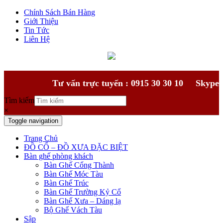
Chính Sách Bán Hàng
Giới Thiệu
Tin Tức
Liên Hệ
Tư vấn trực tuyến : 0915 30 30 10
Skype
Tìm kiếm
×
Toggle navigation
Trang Chủ
ĐỒ CỔ – ĐỒ XƯA ĐẶC BIỆT
Bàn ghế phòng khách
Bàn Ghế Cổng Thành
Bàn Ghế Móc Tàu
Bàn Ghế Trúc
Bàn Ghế Trường Kỷ Cổ
Bàn Ghế Xưa – Dáng lạ
Bộ Ghế Vách Tàu
Sập