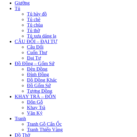
Giường
Tủ
Tủ bày đồ
Tủ chè
Tủ chùa
Tủ thờ
Tủ xưa dáng lạ
CÂU ĐỐI – ĐẠI TỰ
Câu Đối
Cuốn Thư
Đại Tự
Đồ Đồng – Gốm Sứ
Đèn Đồng
Đỉnh Đồng
Đồ Đồng Khác
Đồ Gốm Sứ
Tượng Đồng
KHAY TRÀ – ĐÔN
Đôn Gỗ
Khay Trà
Văn Kỷ
Tranh
Tranh Gỗ Cẩn Ốc
Tranh Thiếp Vàng
Đồ Thờ