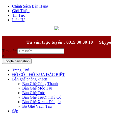
Chính Sách Bán Hàng
Giới Thiệu
Tin Tức
Liên Hệ
Tư vấn trực tuyến : 0915 30 30 10
Skype
Tìm kiếm
×
Toggle navigation
Trang Chủ
ĐỒ CỔ – ĐỒ XƯA ĐẶC BIỆT
Bàn ghế phòng khách
Bàn Ghế Cổng Thành
Bàn Ghế Móc Tàu
Bàn Ghế Trúc
Bàn Ghế Trường Kỷ Cổ
Bàn Ghế Xưa – Dáng lạ
Bộ Ghế Vách Tàu
Sập