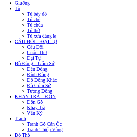
Giường
Tủ
Tủ bày đồ
Tủ chè
Tủ chùa
Tủ thờ
Tủ xưa dáng lạ
CÂU ĐỐI – ĐẠI TỰ
Câu Đối
Cuốn Thư
Đại Tự
Đồ Đồng – Gốm Sứ
Đèn Đồng
Đỉnh Đồng
Đồ Đồng Khác
Đồ Gốm Sứ
Tượng Đồng
KHAY TRÀ – ĐÔN
Đôn Gỗ
Khay Trà
Văn Kỷ
Tranh
Tranh Gỗ Cẩn Ốc
Tranh Thiếp Vàng
Đồ Thờ