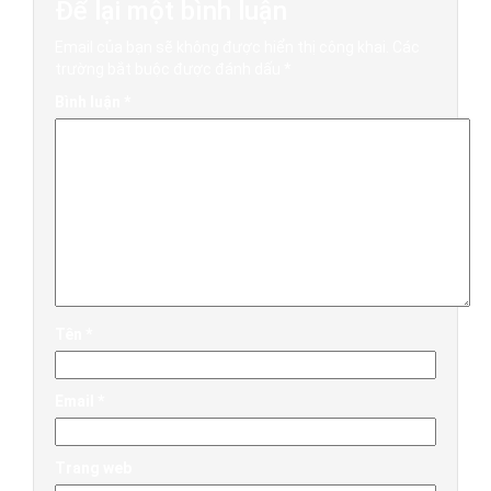
Để lại một bình luận
Email của bạn sẽ không được hiển thị công khai.
Các
trường bắt buộc được đánh dấu
*
Bình luận
*
Tên
*
Email
*
Trang web