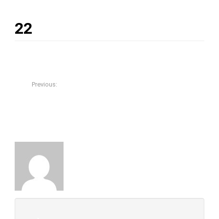
22
31/10/2017
admin
0
Previous:
Bàn Ghế Trường Kỷ Cổ BỘ TRƯỜNG KỶ HUẾ VAI LẬT – 6
MÓN CẨN ỐC XÀ CỪ
About The Author
admin