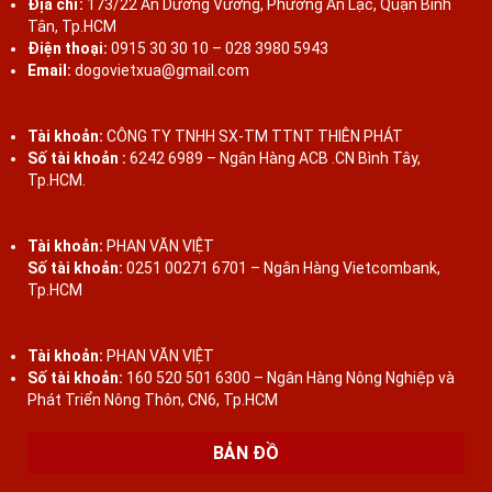
Địa chỉ:
173/22 An Dương Vương, Phường An Lạc, Quận Bình
Tân, Tp.HCM
Điện thoại:
0915 30 30 10 – 028 3980 5943
Email:
dogovietxua@gmail.com
Tài khoản:
CÔNG TY TNHH SX-TM TTNT THIÊN PHÁT
Số tài khoản :
6242 6989 – Ngân Hàng ACB .CN Bình Tây,
Tp.HCM.
Tài khoản:
PHAN VĂN VIỆT
Số tài khoản:
0251 00271 6701 – Ngân Hàng Vietcombank,
Tp.HCM
Tài khoản:
PHAN VĂN VIỆT
Số tài khoản:
160 520 501 6300 – Ngân Hàng Nông Nghiệp và
Phát Triển Nông Thôn, CN6, Tp.HCM
BẢN ĐỒ