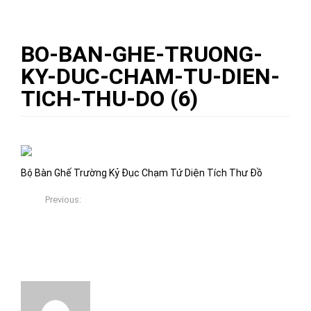
BO-BAN-GHE-TRUONG-
KY-DUC-CHAM-TU-DIEN-
TICH-THU-DO (6)
09/11/2017
Việt Xưa Đồ Gỗ
0
Bộ Bàn Ghế Trường Kỷ Đục Chạm Tứ Diện Tích Thư Đồ
Previous:
BÀN GHẾ TRƯỜNG KỶ CỔ – TÍCH CỔ ĐỒ “ĐẸP – THANH
THOÁT”
About The Author
Việt Xưa Đồ Gỗ