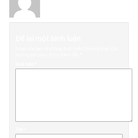
Để lại một bình luận
Email của bạn sẽ không được hiển thị công khai.
Các
trường bắt buộc được đánh dấu
*
Bình luận
*
Tên
*